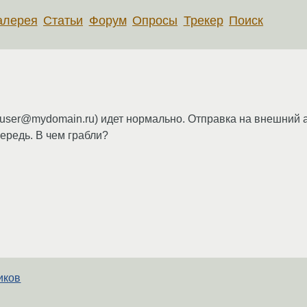
алерея
Статьи
Форум
Опросы
Трекер
Поиск
(user@mydomain.ru) идет нормально. Отправка на внешний а
чередь. В чем грабли?
иков