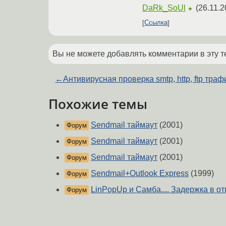
DaRk_SoUl
(
26.11.2
★
Ссылка
Вы не можете добавлять комментарии в эту т
←
Антивирусная проверка smtp, http, ftp траф
Похожие темы
Sendmail таймаут
(2001)
Форум
Sendmail таймаут
(2001)
Форум
Sendmail таймаут
(2001)
Форум
Sendmail+Outlook Express
(1999)
Форум
LinPopUp и Самба.... Задержка в о
Форум