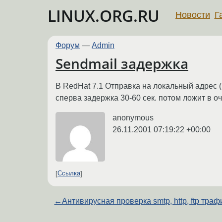
LINUX.ORG.RU
Новости
Г
Форум
—
Admin
Sendmail задержка
В RedHat 7.1 Отправка на локальный адрес 
сперва задержка 30-60 сек. потом ложит в о
anonymous
26.11.2001 07:19:22 +00:00
Ссылка
←
Антивирусная проверка smtp, http, ftp траф