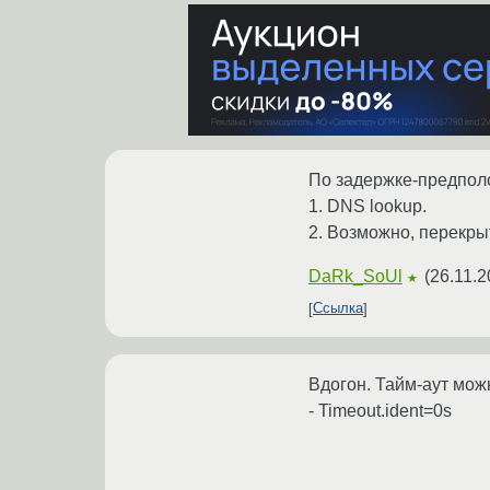
По задержке-предпол
1. DNS lookup.
2. Возможно, перекрыт
DaRk_SoUl
(
26.11.2
★
Ссылка
Вдогон. Тайм-аут можн
- Timeout.ident=0s