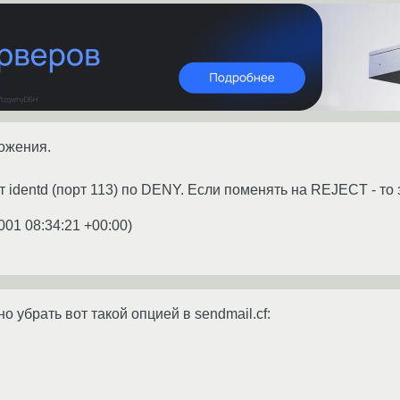
ожения.
 identd (порт 113) по DENY. Если поменять на REJECT - то 
001 08:34:21 +00:00
)
о убрать вот такой опцией в sendmail.cf: