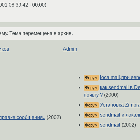
001 08:39:42 +00:00
)
ему. Тема перемещена в архив.
иков
Admin
localmail,при se
Форум
как sendmail в D
Форум
почьту ?
(2000)
Установка Zimbra
Форум
sendmail и локал
Форум
тправке сообщения..
(2002)
sendmail
(2002)
Форум