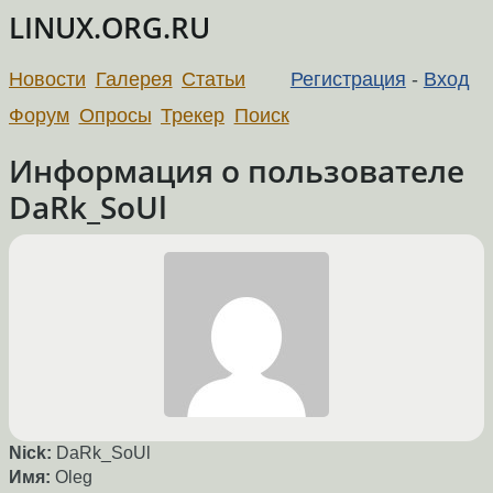
LINUX.ORG.RU
Новости
Галерея
Статьи
Регистрация
-
Вход
Форум
Опросы
Трекер
Поиск
Информация о пользователе
DaRk_SoUl
Nick:
DaRk_SoUl
Имя:
Oleg