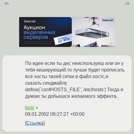
←
→
По идее если ты днс неиспользуеш или он у
тебя кеширующий,то лучше будет прописать
все хосты твоей сетки в файл хостс,и
сказать сендмайлу
define(`confHOSTS_FILE',`/etc/hosts') Тогда я
думаю ты добьешся желаемого эффекта.
busi
★
09.01.2002 06:27:27 +00:00
Ссылка