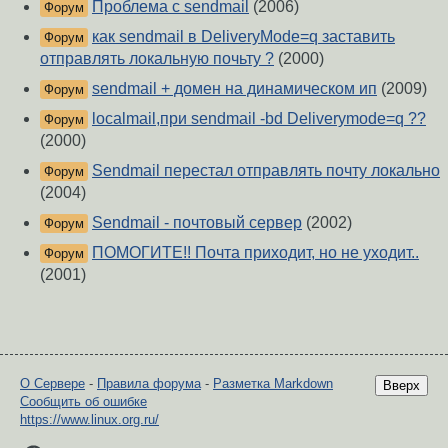
Проблема с sendmail
(2006)
Форум
как sendmail в DeliveryMode=q заставить
Форум
отправлять локальную почьту ?
(2000)
sendmail + домен на динамическом ип
(2009)
Форум
localmail,при sendmail -bd Deliverymode=q ??
Форум
(2000)
Sendmail перестал отправлять почту локально
Форум
(2004)
Sendmail - почтовый сервер
(2002)
Форум
ПОМОГИТЕ!! Почта приходит, но не уходит..
Форум
(2001)
О Сервере
-
Правила форума
-
Разметка Markdown
Вверх
Сообщить об ошибке
https://www.linux.org.ru/