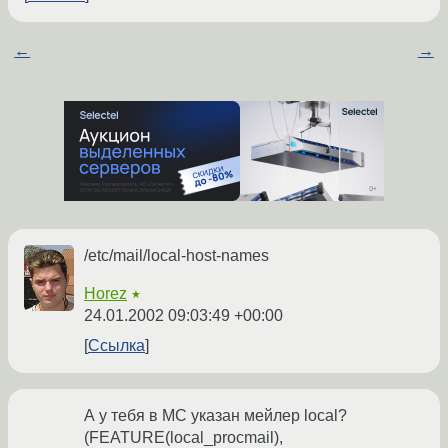
←
→
/etc/mail/local-host-names
Horez
★
24.01.2002 09:03:49 +00:00
Ссылка
А у тебя в MC указан мейлер local?
(FEATURE(local_procmail),