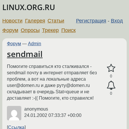
LINUX.ORG.RU
Новости
Галерея
Статьи
Регистрация
-
Вход
Форум
Опросы
Трекер
Поиск
Форум
—
Admin
sendmail
Помогите справиться кто сталкивался -
sendmail почту в интернет отправляет без
0
проблем, а вот на локальные адреса
user@domen.ru и даже руту@domen.ru
складывает в очередь Stat=queue и не
0
доставляет :-(( Помогите, кто справился!
anonymous
24.01.2002 07:33:37 +00:00
Ссылка