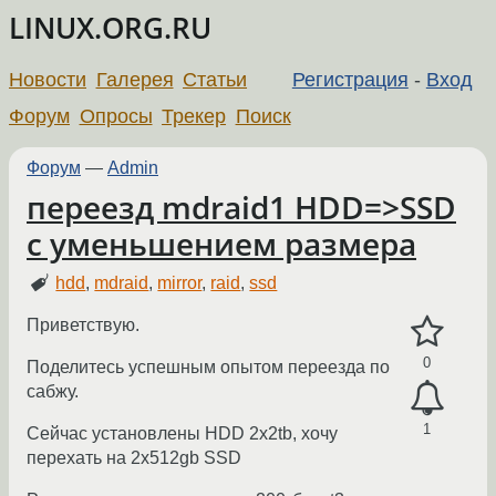
LINUX.ORG.RU
Новости
Галерея
Статьи
Регистрация
-
Вход
Форум
Опросы
Трекер
Поиск
Форум
—
Admin
переезд mdraid1 HDD=>SSD
с уменьшением размера
hdd
,
mdraid
,
mirror
,
raid
,
ssd
Приветствую.
0
Поделитесь успешным опытом переезда по
сабжу.
1
Сейчас установлены HDD 2x2tb, хочу
перехать на 2х512gb SSD