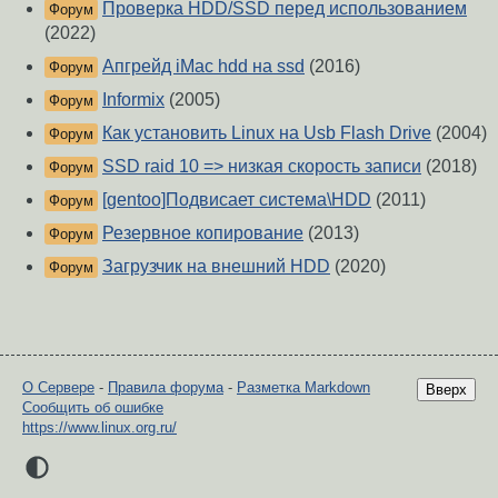
Проверка HDD/SSD перед использованием
Форум
(2022)
Апгрейд iMac hdd на ssd
(2016)
Форум
Informix
(2005)
Форум
Как установить Linux на Usb Flash Drive
(2004)
Форум
SSD raid 10 => низкая скорость записи
(2018)
Форум
[gentoo]Подвисает система\HDD
(2011)
Форум
Резервное копирование
(2013)
Форум
Загрузчик на внешний HDD
(2020)
Форум
О Сервере
-
Правила форума
-
Разметка Markdown
Вверх
Сообщить об ошибке
https://www.linux.org.ru/