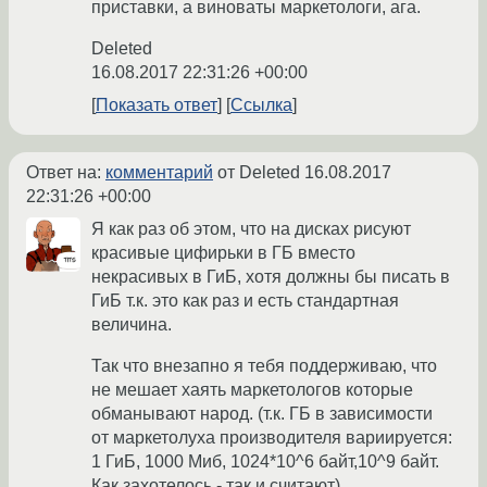
приставки, а виноваты маркетологи, ага.
Deleted
16.08.2017 22:31:26 +00:00
Показать ответ
Ссылка
Ответ на:
комментарий
от Deleted
16.08.2017
22:31:26 +00:00
Я как раз об этом, что на дисках рисуют
красивые цифирьки в ГБ вместо
некрасивых в ГиБ, хотя должны бы писать в
ГиБ т.к. это как раз и есть стандартная
величина.
Так что внезапно я тебя поддерживаю, что
не мешает хаять маркетологов которые
обманывают народ. (т.к. ГБ в зависимости
от маркетолуха производителя вариируется:
1 ГиБ, 1000 Миб, 1024*10^6 байт,10^9 байт.
Как захотелось - так и считают)