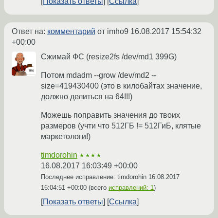
Показать ответы
Ссылка
Ответ на:
комментарий
от imho9
16.08.2017 15:54:32
+00:00
Сжимай ФС (resize2fs /dev/md1 399G)
Потом mdadm --grow /dev/md2 --
size=419430400 (это в килобайтах значение,
должно делиться на 64!!!)
Можешь поправить значения до твоих
размеров (учти что 512ГБ != 512ГиБ, клятые
маркетологи!)
timdorohin
★★★★
16.08.2017 16:03:49 +00:00
Последнее исправление: timdorohin
16.08.2017
16:04:51 +00:00
(всего
исправлений: 1
)
Показать ответы
Ссылка