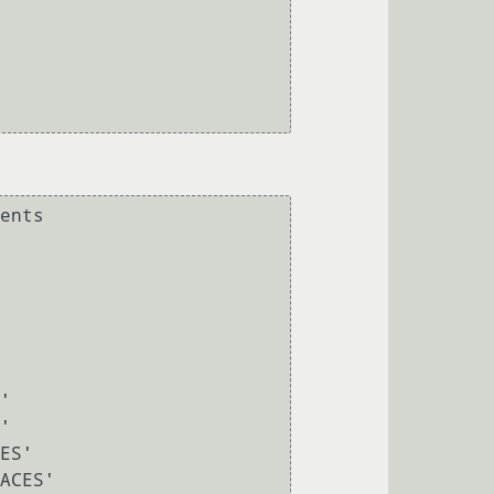
               

-11-13T21:16:32.339695Z 0 [Note] Shutting down plugin 'INNODB_CMP'
2016-11-13T21:16:32.339702Z 0 [Note] Shutting down plugin 'INNODB_LOCK_WAITS'
2016-11-13T21:16:32.339709Z 0 [Note] Shutting down plugin 'INNODB_LOCKS'
2016-11-13T21:16:32.339716Z 0 [Note] Shutting down plugin 'INNODB_TRX'
2016-11-13T21:16:32.339723Z 0 [Note] Shutting down plugin 'InnoDB'
2016-11-13T21:16:32.339835Z 0 [Note] InnoDB: FTS optimize thread exiting.
2016-11-13T21:16:32.340040Z 0 [Note] InnoDB: Starting shutdown..