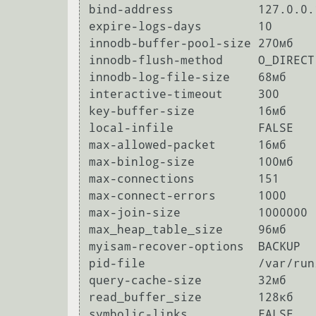
bind-address		127.0.0.1

expire-logs-days	10

innodb-buffer-pool-size	270мб

innodb-flush-method	O_DIRECT

innodb-log-file-size	68мб

interactive-timeout	300

key-buffer-size		16мб

local-infile		FALSE

max-allowed-packet	16мб

max-binlog-size		100мб

max-connections         151

max-connect-errors	1000

max-join-size           1000000

max_heap_table_size     96мб

myisam-recover-options	BACKUP

pid-file		/var/run/mysqld/mysqld.pid

query-cache-size	32мб

read_buffer_size        128кб

symbolic-links		FALSE
