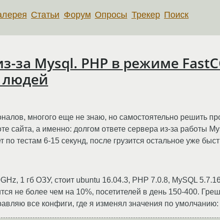
алерея
Статьи
Форум
Опросы
Трекер
Поиск
з-за Mysql. PHP в режиме FastCG
 людей
налов, многого еще не знаю, но самостоятельно решить пр
 сайта, а именно: долгом ответе сервера из-за работы Mysql
 по тестам 6-15 секунд, после грузится остальное уже быст
z, 1 гб ОЗУ, стоит ubuntu 16.04.3, PHP 7.0.8, MySQL 5.7.1
тся не более чем на 10%, посетителей в день 150-400. Гре
авляю все конфиги, где я изменял значения по умолчанию: /e