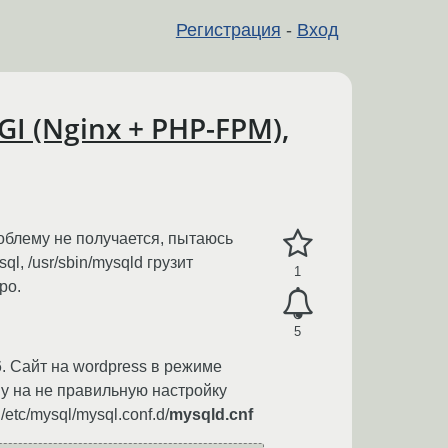
Регистрация
-
Вход
I (Nginx + PHP-FPM),
облему не получается, пытаюсь
, /usr/sbin/mysqld грузит
1
ро.
5
6. Сайт на wordpress в режиме
шу на не правильную настройку
tc/mysql/mysql.conf.d/
mysqld.cnf