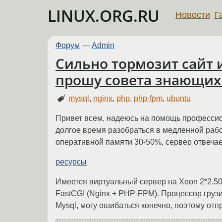
LINUX.ORG.RU
Новости
Г
Форум
—
Admin
Сильно тормозит сайт и
прошу совета знающих
mysql
,
nginx
,
php
,
php-fpm
,
ubuntu
Привет всем, надеюсь на помощь профессио
долгое время разобраться в медленной работе
оперативной памяти 30-50%, сервер отвечает
ресурсы
Имеется виртуальный сервер на Xeon 2*2.50GH
FastCGI (Nginx + PHP-FPM). Процессор грузи
Mysql, могу ошибаться конечно, поэтому отпр