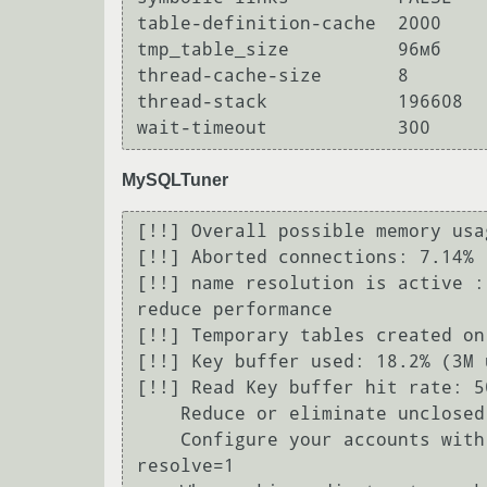
table-definition-cache	2000

tmp_table_size          96мб 

thread-cache-size	8

thread-stack		196608

MySQLTuner
[!!] Overall possible memory usa
[!!] Aborted connections: 7.14%  
[!!] name resolution is active :
reduce performance 

[!!] Temporary tables created on
[!!] Key buffer used: 18.2% (3M 
[!!] Read Key buffer hit rate: 5
    Reduce or eliminate unclosed connections and network issues                             

    Configure your accounts with ip or subnets only, then update your configuration with skip-name-
resolve=1                       