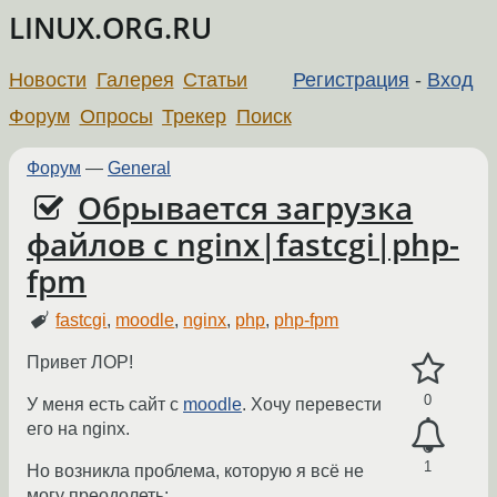
LINUX.ORG.RU
Новости
Галерея
Статьи
Регистрация
-
Вход
Форум
Опросы
Трекер
Поиск
Форум
—
General
Обрывается загрузка
файлов с nginx|fastcgi|php-
fpm
fastcgi
,
moodle
,
nginx
,
php
,
php-fpm
Привет ЛОР!
0
У меня есть сайт с
moodle
. Хочу перевести
его на nginx.
1
Но возникла проблема, которую я всё не
могу преодолеть: