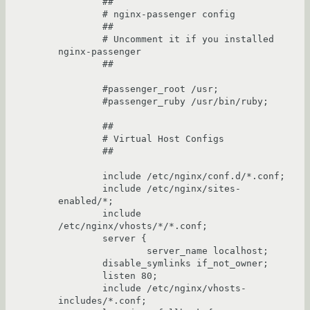
	##

	# nginx-passenger config

	##

	# Uncomment it if you installed 
nginx-passenger

	##

	#passenger_root /usr;

	#passenger_ruby /usr/bin/ruby;

	##

	# Virtual Host Configs

	##

	include /etc/nginx/conf.d/*.conf;

	include /etc/nginx/sites-
enabled/*;

	include 
/etc/nginx/vhosts/*/*.conf;

	server {

		server_name localhost;

	disable_symlinks if_not_owner;

	listen 80;

	include /etc/nginx/vhosts-
includes/*.conf;
