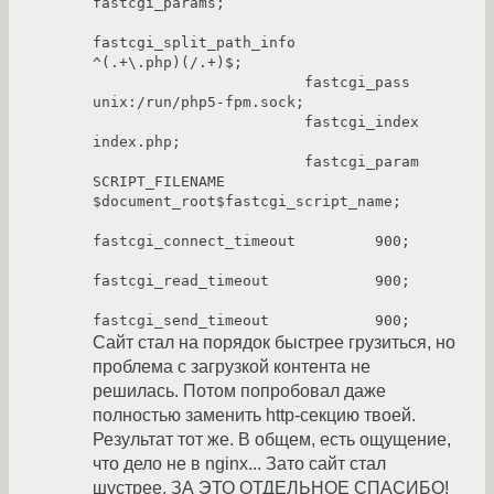
fastcgi_params;

fastcgi_split_path_info         
^(.+\.php)(/.+)$;

                        fastcgi_pass                    
unix:/run/php5-fpm.sock;

                        fastcgi_index                   
index.php;

                        fastcgi_param                   
SCRIPT_FILENAME 
$document_root$fastcgi_script_name;

fastcgi_connect_timeout         900;

fastcgi_read_timeout            900;

Сайт стал на порядок быстрее грузиться, но
проблема с загрузкой контента не
решилась. Потом попробовал даже
полностью заменить http-секцию твоей.
Результат тот же. В общем, есть ощущение,
что дело не в nginx... Зато сайт стал
шустрее. ЗА ЭТО ОТДЕЛЬНОЕ СПАСИБО!