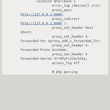
	location @fallback {

		error_log /dev/null crit;

		proxy_pass 
http://127.0.0.1:8080
;

		proxy_redirect 
http://127.0.0.1:8080
 /;

		proxy_set_header Host 
$host;

		proxy_set_header X-
Forwarded-For $proxy_add_x_forwarded_for;

		proxy_set_header X-
Forwarded-Proto $scheme;

		proxy_set_header X-
Forwarded-Secret X7+9PyF+zCbrhZ1a;

		access_log off ;

                # php parsing

                location ~ \.php$

                {

                        root                            
/var/www/moodle;

                        try_files                       
$uri =404;

                        include                         
fastcgi_params;
