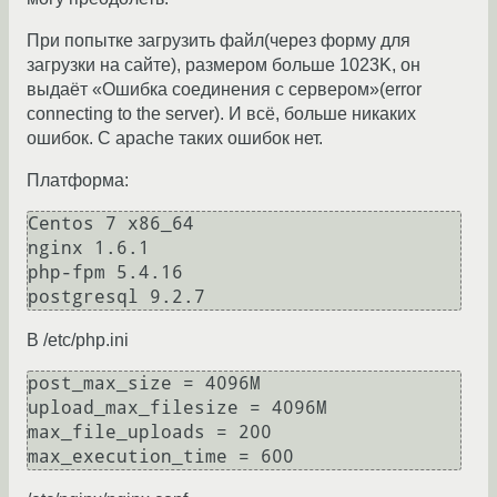
При попытке загрузить файл(через форму для
загрузки на сайте), размером больше 1023K, он
выдаёт «Ошибка соединения с сервером»(error
connecting to the server). И всё, больше никаких
ошибок. С apache таких ошибок нет.
Платформа:
Centos 7 x86_64

nginx 1.6.1

php-fpm 5.4.16

postgresql 9.2.7
В /etc/php.ini
post_max_size = 4096M

upload_max_filesize = 4096M

max_file_uploads = 200

max_execution_time = 600