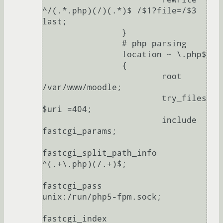
^/(.*.php)(/)(.*)$ /$1?file=/$3 
last;

                }

                # php parsing

                location ~ \.php$

                {

                        root                            
/var/www/moodle;

                        try_files                       
$uri =404;

                        include                         
fastcgi_params;

fastcgi_split_path_info         
^(.+\.php)(/.+)$;

fastcgi_pass                    
unix:/run/php5-fpm.sock;

fastcgi_index                   