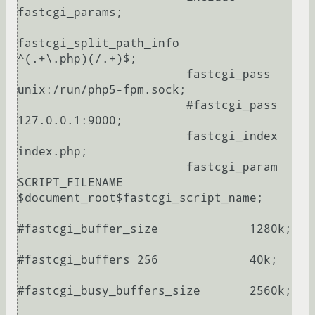
fastcgi_params;

fastcgi_split_path_info         
^(.+\.php)(/.+)$;

                        fastcgi_pass                    
unix:/run/php5-fpm.sock;

                        #fastcgi_pass                    
127.0.0.1:9000;

                        fastcgi_index                   
index.php;

                        fastcgi_param                   
SCRIPT_FILENAME 
$document_root$fastcgi_script_name;

#fastcgi_buffer_size             1280k;

#fastcgi_buffers 256             40k;

#fastcgi_busy_buffers_size       2560k;
