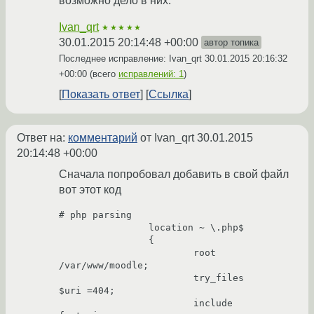
возможно дело в них.
Ivan_qrt
★★★★★
30.01.2015 20:14:48 +00:00
автор топика
Последнее исправление: Ivan_qrt
30.01.2015 20:16:32
+00:00
(всего
исправлений: 1
)
Показать ответ
Ссылка
Ответ на:
комментарий
от Ivan_qrt
30.01.2015
20:14:48 +00:00
Сначала попробовал добавить в свой файл
вот этот код
# php parsing

                location ~ \.php$

                {

                        root                            
/var/www/moodle;

                        try_files                       
$uri =404;

                        include                         