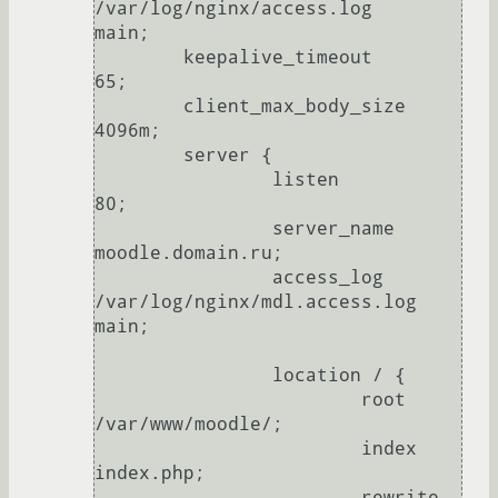
/var/log/nginx/access.log       
main;

        keepalive_timeout       
65;

        client_max_body_size                                    
4096m;

        server {

                listen          
80;

                server_name     
moodle.domain.ru;

                access_log      
/var/log/nginx/mdl.access.log   
main;

                location / {

                        root    
/var/www/moodle/;

                        index   
index.php;

                        rewrite 