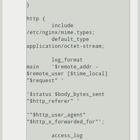
}

http {

        include                 
/etc/nginx/mime.types;

        default_type            
application/octet-stream;

        log_format              
main    '$remote_addr - 
$remote_user [$time_local] 
"$request" '

'$status $body_bytes_sent 
"$http_referer" '

'"$http_user_agent" 
"$http_x_forwarded_for"';

        access_log              