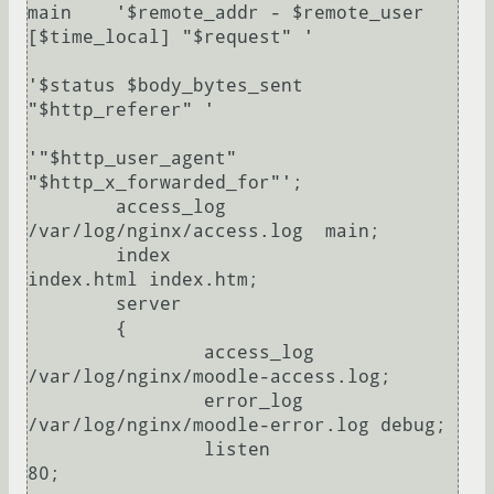
main    '$remote_addr - $remote_user 
[$time_local] "$request" '

'$status $body_bytes_sent 
"$http_referer" '

'"$http_user_agent" 
"$http_x_forwarded_for"';

        access_log                                      
/var/log/nginx/access.log  main;

        index                                           
index.html index.htm;

        server

        {

                access_log                              
/var/log/nginx/moodle-access.log;

                error_log                               
/var/log/nginx/moodle-error.log debug;

                listen                                  
80;
