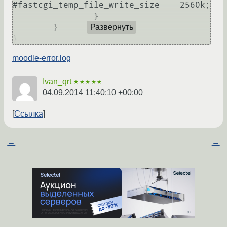
#fastcgi_temp_file_write_size    2560k;

                }

        }

Развернуть
}
moodle-error.log
Ivan_qrt
★★★★★
04.09.2014 11:40:10 +00:00
Ссылка
←
→