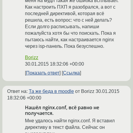
меня на мудл такая же ошибка всплывает.
Как настроить ПХП я разобрался, а вот с
последней директивой, которая всё
решила, есть вопрос: что с ней делать?
Если долго расписывать, напиши
пожалуйста хотя бы что поискать. Пока я
пытаюсь найти, как настраивается nginx
через isp-панель. Пока безуспешно.
Borizz
30.01.2015 18:32:06 +00:00
Показать ответ
Ссылка
Ответ на:
Та же беда в moodle
от Borizz
30.01.2015
18:32:06 +00:00
Нашёл nginx.conf, всё равно не
получается.
Мне удалось найти nginx.conf. Я вставил
директиву в текст файла. Сейчас он