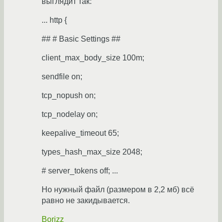
выглядит так:
... http {
## # Basic Settings ##
client_max_body_size 100m;
sendfile on;
tcp_nopush on;
tcp_nodelay on;
keepalive_timeout 65;
types_hash_max_size 2048;
# server_tokens off; ...
Но нужный файл (размером в 2,2 мб) всё
равно не закидывается.
Borizz