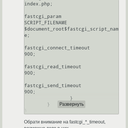
index.php;

fastcgi_param                   
SCRIPT_FILENAME 
$document_root$fastcgi_script_nam
e;

fastcgi_connect_timeout         
900;

fastcgi_read_timeout            
900;

fastcgi_send_timeout            
900;

                }

        }

Развернуть
}
Обрати внимание на fastcgi_*_timeout,