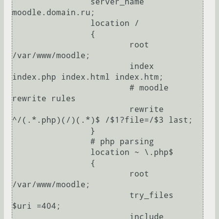
                server_name                             
moodle.domain.ru;

                location /

                {

                        root                            
/var/www/moodle;

                        index                           
index.php index.html index.htm;

                        # moodle 
rewrite rules

                        rewrite                         
^/(.*.php)(/)(.*)$ /$1?file=/$3 last;

                }

                # php parsing

                location ~ \.php$

                {

                        root                            
/var/www/moodle;

                        try_files                       
$uri =404;

                        include                         