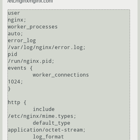
/etc/nginx/nginx.conf
user                                                    
nginx;

worker_processes                                        
auto;

error_log                                               
/var/log/nginx/error.log;

pid                                                     
/run/nginx.pid;

events {

        worker_connections                              
1024;

}

http {

        include                                         
/etc/nginx/mime.types;

        default_type                                    
application/octet-stream;

        log_format                                      