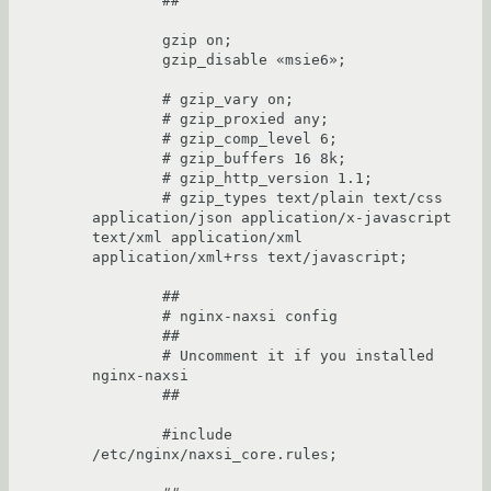
	##

	gzip on;

	gzip_disable «msie6»;

	# gzip_vary on;

	# gzip_proxied any;

	# gzip_comp_level 6;

	# gzip_buffers 16 8k;

	# gzip_http_version 1.1;

	# gzip_types text/plain text/css 
application/json application/x-javascript 
text/xml application/xml 
application/xml+rss text/javascript;

	##

	# nginx-naxsi config

	##

	# Uncomment it if you installed 
nginx-naxsi

	##

	#include 
/etc/nginx/naxsi_core.rules;
