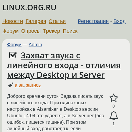
LINUX.ORG.RU
Новости
Галерея
Статьи
Регистрация
-
Вход
Форум
Опросы
Трекер
Поиск
Форум
—
Admin
Захват звука с
линейного входа - отличия
между Desktop и Server
alsa
,
запись
Доброго времени суток. Задача писать звук
с линейного входа. При одинаковых
0
настройках в Alsamixer, в Desktop версии
Ubuntu 14.04 это удается, а в Server нет (без
ошибок, пишется тишина). При этом
1
линейный вход работает, т.к. если