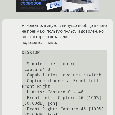
Я, конечно, в звуке в линуксе вообще ничего
не понимаю, пользую пульсу и доволен, но
вот эти строки показались
подозрительными:
DESKTOP:

  Simple mixer control 
'Capture',0

  Capabilities: cvolume cswitch

  Capture channels: Front Left - 
Front Right

  Limits: Capture 0 - 46

  Front Left: Capture 46 [100%] 
[30.00dB] [on]

  Front Right: Capture 46 [100%] 
[30.00dB] [on]
