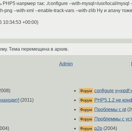
P5 напрмер так: ./configure --with-mysql=/usr/local/mysql --with
with-png --with-xml --enable-track-vars --with-zlib Ну и апачу т
6 10:34:53 +00:00
)
ему. Тема перемещена в архив.
Admin
2008)
configure у═xpdf 
Форум
 находит]
(2011)
PHP5.1.2 не кон
Форум
Проблемы с qt
(2
Форум
Проблеммы с уст
Форум
004)
p2p
(2004)
Форум