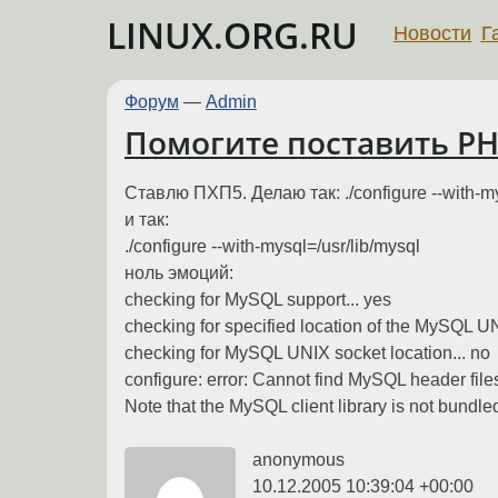
LINUX.ORG.RU
Новости
Г
Форум
—
Admin
Помогите поставить P
Ставлю ПХП5. Делаю так: ./configure --with-m
и так:
./configure --with-mysql=/usr/lib/mysql
ноль эмоций:
checking for MySQL support... yes
checking for specified location of the MySQL UN
checking for MySQL UNIX socket location... no
configure: error: Cannot find MySQL header files
Note that the MySQL client library is not bundl
anonymous
10.12.2005 10:39:04 +00:00