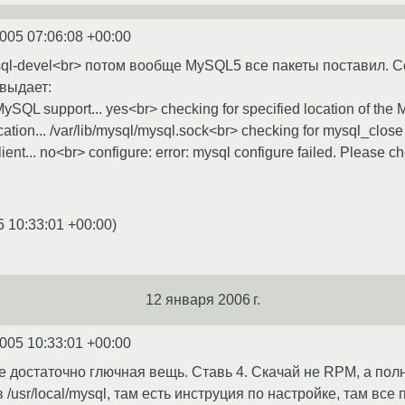
2005 07:06:08 +00:00
l-devel<br> потом вообще MySQL5 все пакеты поставил. Conf
 выдает:
ySQL support... yes<br> checking for specified location of the
ion... /var/lib/mysql/mysql.sock<br> checking for mysql_close i
ient... no<br> configure: error: mysql configure failed. Please c
5 10:33:01 +00:00
)
12 января 2006 г.
2005 10:33:01 +00:00
 достаточно глючная вещь. Ставь 4. Скачай не RPM, а полны
/usr/local/mysql, там есть инструция по настройке, там все