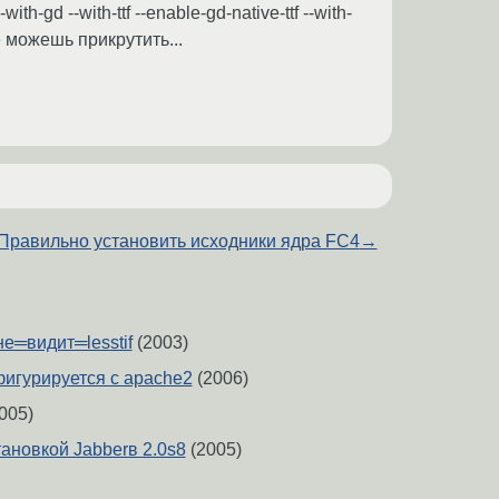
-gd --with-ttf --enable-gd-native-ttf --with-
оже можешь прикрутить...
Правильно установить исходники ядра FC4
→
не═видит═lesstif
(2003)
фигурируется с apache2
(2006)
005)
ановкой Jabberв 2.0s8
(2005)