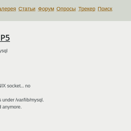
алерея
Статьи
Форум
Опросы
Трекер
Поиск
HP5
ysql
IX socket... no
 under /var/lib/mysql.
ed anymore.