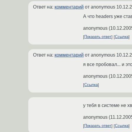
Ответ на:
комментарий
от anonymous
10.12.
А что headers уже став
anonymous
(
10.12.200
Показать ответ
Ссылка
Ответ на:
комментарий
от anonymous
10.12.
я все пробовал... и э
anonymous
(
10.12.200
Ссылка
у тебя в системе не х
anonymous
(
11.12.200
Показать ответ
Ссылка