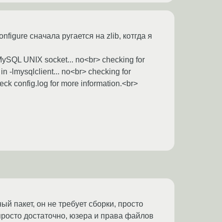
igure сначала ругается на zlib, котгда я
 MySQL UNIX socket... no<br> checking for
n -lmysqlclient... no<br> checking for
heck config.log for more information.<br>
й пакет, он не требует сборки, просто
 просто достаточно, юзера и права файлов