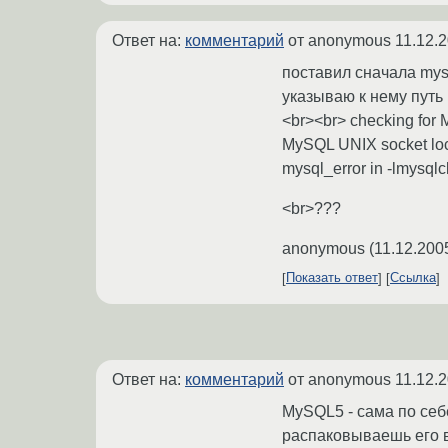
Ответ на:
комментарий
от anonymous
11.12.
поставил сначала mysq
указываю к нему путь
<br><br> checking for M
MySQL UNIX socket locat
mysql_error in -lmysqlcl
<br>???
anonymous
(
11.12.200
Показать ответ
Ссылка
Ответ на:
комментарий
от anonymous
11.12.
MySQL5 - сама по себе
распаковываешь его в 