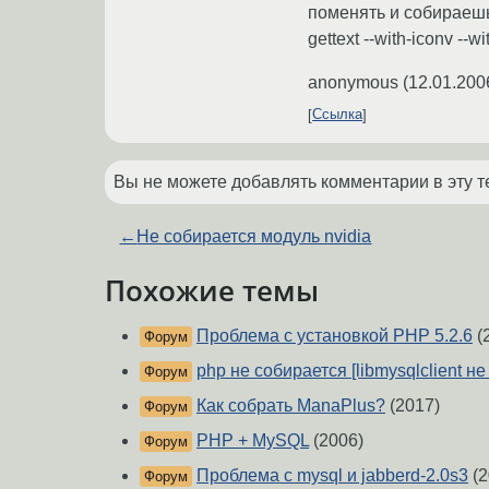
поменять и собираешь PH
gettext --with-iconv --
anonymous
(
12.01.200
Ссылка
Вы не можете добавлять комментарии в эту т
←
Не собирается модуль nvidia
Похожие темы
Проблема с установкой PHP 5.2.6
(
Форум
php не собирается [libmysqlclient не
Форум
Как собрать ManaPlus?
(2017)
Форум
PHP + MySQL
(2006)
Форум
Проблема с mysql и jabberd-2.0s3
(2
Форум