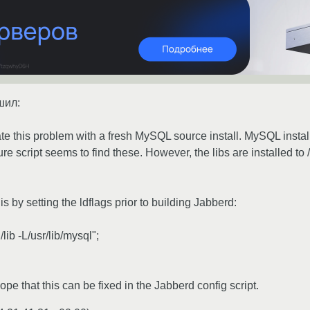
шил:
ate this problem with a fresh MySQL source install. MySQL install
ure script seems to find these. However, the libs are installed to 
 by setting the ldflags prior to building Jabberd:
ib -L/usr/lib/mysql";
pe that this can be fixed in the Jabberd config script.