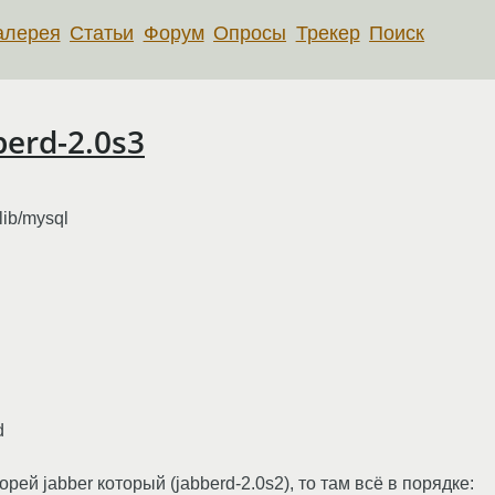
алерея
Статьи
Форум
Опросы
Трекер
Поиск
erd-2.0s3
/lib/mysql
d
рей jabber который (jabberd-2.0s2), то там всё в порядке: