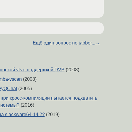
Ещё один вопрос по jabber...
→
новкой vls с поддержкой DVB
(2008)
amba-vscan
(2008)
VyQChat
(2005)
s при кросс-компиляции пытается подхватить
системы?
(2016)
на slackware64-14.2?
(2019)