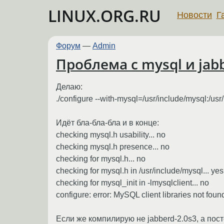
LINUX.ORG.RU
Новости
Г
Форум
—
Admin
Проблема с mysql и jabb
Делаю:
./configure --with-mysql=/usr/include/mysql:/usr
Идёт бла-бла-бла и в конце:
checking mysql.h usability... no
checking mysql.h presence... no
checking for mysql.h... no
checking for mysql.h in /usr/include/mysql... yes
checking for mysql_init in -lmysqlclient... no
configure: error: MySQL client libraries not foun
Если же компилирую не jabberd-2.0s3, а посто