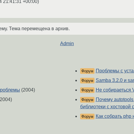
4 21:41:31 +00:00
)
ему. Тема перемещена в архив.
Admin
Проблемы с уста
Форум
Samba 3.2.0 и s
Форум
 проблемы
(2004)
Не собираеться 
Форум
2004)
Почему autotool
Форум
библиотеки с хостовой 
Как собрать php 
Форум