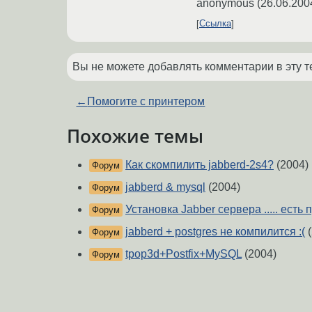
anonymous
(
26.06.200
Ссылка
Вы не можете добавлять комментарии в эту т
←
Помогите с принтером
Похожие темы
Как скомпилить jabberd-2s4?
(2004)
Форум
jabberd & mysql
(2004)
Форум
Установка Jabber сервера ..... есть
Форум
jabberd + postgres не компилится :(
(
Форум
tpop3d+Postfix+MySQL
(2004)
Форум