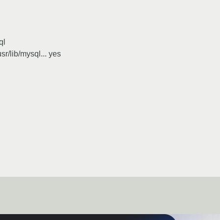
ql
r/lib/mysql... yes