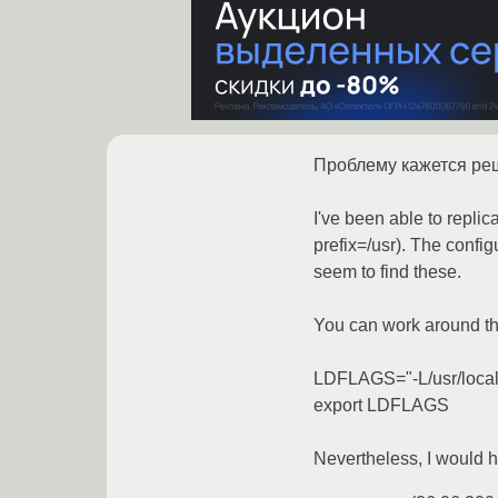
Проблему кажется ре
I've been able to replic
prefix=/usr). The config
seem to find these.
You can work around this
LDFLAGS="-L/usr/local/l
export LDFLAGS
Nevertheless, I would ho