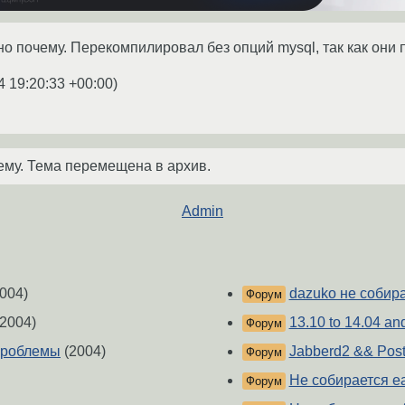
но почему. Перекомпилировал без опций mysql, так как он
4 19:20:33 +00:00
)
ему. Тема перемещена в архив.
Admin
004)
dazuko не собира
Форум
2004)
13.10 to 14.04 a
Форум
 проблемы
(2004)
Jabberd2 && Post
Форум
Не собирается ea
Форум