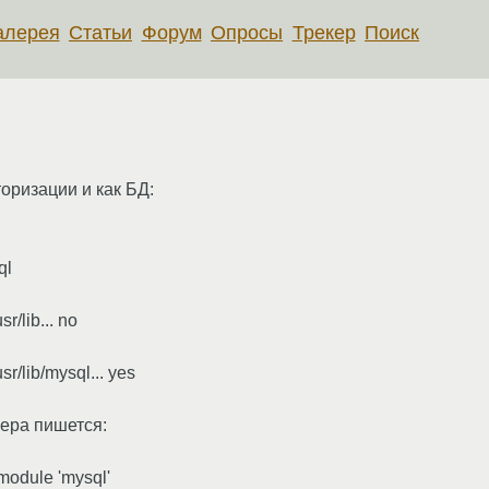
алерея
Статьи
Форум
Опросы
Трекер
Поиск
торизации и как БД:
ql
r/lib... no
r/lib/mysql... yes
бера пишется:
module 'mysql'