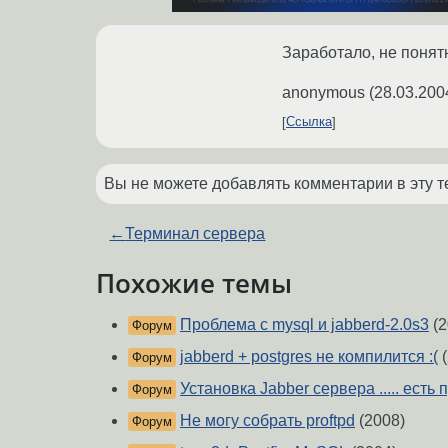
Заработало, не понят
anonymous
(
28.03.200
Ссылка
Вы не можете добавлять комментарии в эту т
←
Терминал сервера
Похожие темы
Проблема с mysql и jabberd-2.0s3
(2
Форум
jabberd + postgres не компилится :(
(
Форум
Установка Jabber сервера ..... есть
Форум
Не могу собрать proftpd
(2008)
Форум