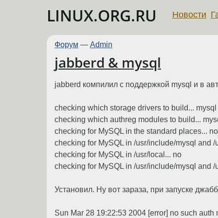
LINUX.ORG.RU
Новости
Г
Форум
—
Admin
jabberd & mysql
jabberd компилил с поддержкой mysql и в ав
checking which storage drivers to build... mysql
checking which authreg modules to build... mys
checking for MySQL in the standard places... no
checking for MySQL in /usr/include/mysql and /us
checking for MySQL in /usr/local... no
checking for MySQL in /usr/include/mysql and /us
Установил. Ну вот зараза, при запуске джаб
Sun Mar 28 19:22:53 2004 [error] no such auth 