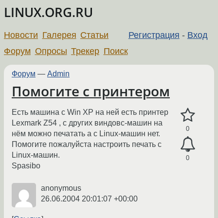
LINUX.ORG.RU
Новости
Галерея
Статьи
Регистрация
-
Вход
Форум
Опросы
Трекер
Поиск
Форум
—
Admin
Помогите с принтером
Есть машина с Win XP на ней есть принтер
Lexmark Z54 , с других виндовс-машин на
0
нём можно печатать а с Linux-машин нет.
Помогите пожалуйста настроить печать с
Linux-машин.
0
Spasibo
anonymous
26.06.2004 20:01:07 +00:00