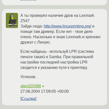
А ты проверял наличие дров на Lexmark
Z54?
Зайди сюда:
http://www.linuxprinting.org/
и
поищи там дривер. Если нет - твое дело
плохо. Насколько я знаю Lexmark-и хреново
дружат с Линукс.
Если найдешь - используй LPR (система
печати такая) и Samba. При правильной
настройке последней настройка LPR
сводится к указанию пути к принтеру.
Успехов.
alex320388
★
27.06.2004 17:09:05 +00:00
Ссылка