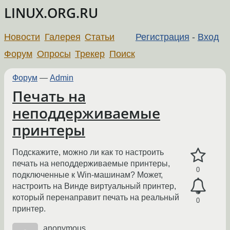
LINUX.ORG.RU
Новости
Галерея
Статьи
Регистрация
-
Вход
Форум
Опросы
Трекер
Поиск
Форум
—
Admin
Печать на
неподдерживаемые
принтеры
Подскажите, можно ли как то настроить
печать на неподдерживаемые принтеры,
0
подключенные к Win-машинам? Может,
настроить на Винде виртуальный принтер,
который перенаправит печать на реальный
0
принтер.
anonymous