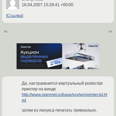
16.04.2007 15:28:41 +00:00
Ссылка
←
→
Да, настраивается виртуальный postscript
принтер на винде
http://www.opennet.ru/base/sys/winprinter.txt.ht
ml
затем из линукса печатать тривиально.