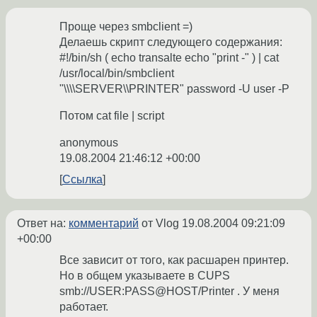
Проще через smbclient =)
Делаешь скрипт следующего содержания:
#!/bin/sh ( echo transalte echo "print -" ) | cat
/usr/local/bin/smbclient
"\\\\SERVER\\PRINTER" password -U user -P
Потом cat file | script
anonymous
19.08.2004 21:46:12 +00:00
Ссылка
Ответ на:
комментарий
от Vlog
19.08.2004 09:21:09
+00:00
Все зависит от того, как расшарен принтер.
Но в общем указываете в CUPS
smb://USER:PASS@HOST/Printer . У меня
работает.