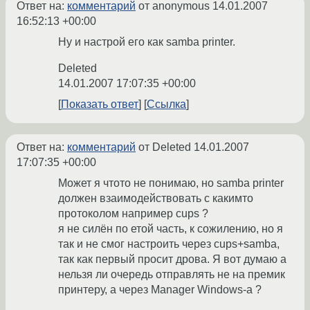
Ответ на:
комментарий
от anonymous
14.01.2007
16:52:13 +00:00
Ну и настрой его как samba printer.
Deleted
14.01.2007 17:07:35 +00:00
Показать ответ
Ссылка
Ответ на:
комментарий
от Deleted
14.01.2007
17:07:35 +00:00
Может я чтото не понимаю, но samba printer
должен взаимодействовать с какимто
протоколом например cups ?
я не силён по етой часть, к сожилению, но я
так и не смог настроить через cups+samba,
так как первый просит дрова. Я вот думаю а
нельзя ли очередь отправлять не на премик
принтеру, а через Manager Windows-a ?