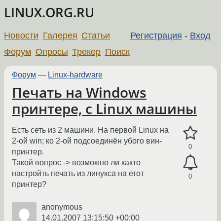
LINUX.ORG.RU
Новости
Галерея
Статьи
Регистрация
-
Вход
Форум
Опросы
Трекер
Поиск
Форум
—
Linux-hardware
Печать на Windows
принтере, с Linux машины
Есть сеть из 2 машини. На первой Linux на
2-ой win; ко 2-ой подсоединён убого вин-
0
принтер.
Такой вопрос -> возможно ли както
настройть печать из линукса на етот
0
принтер?
anonymous
14.01.2007 13:15:50 +00:00