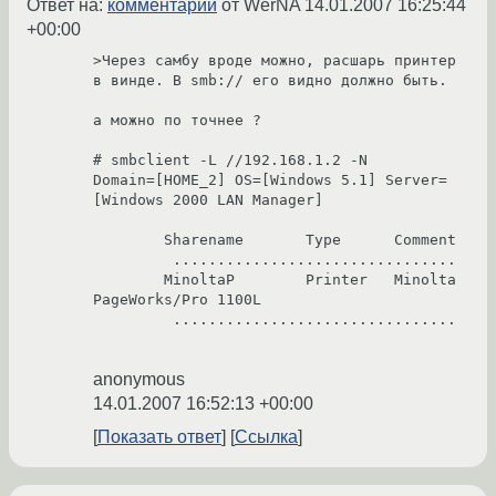
Ответ на:
комментарий
от WerNA
14.01.2007 16:25:44
+00:00
>Через самбу вроде можно, расшарь принтер 
в винде. В smb:// его видно должно быть.

а можно по точнее ?

# smbclient -L //192.168.1.2 -N

Domain=[HOME_2] OS=[Windows 5.1] Server=
[Windows 2000 LAN Manager]

        Sharename       Type      Comment

         ................................

        MinoltaP        Printer   Minolta 
PageWorks/Pro 1100L

         ................................

anonymous
14.01.2007 16:52:13 +00:00
Показать ответ
Ссылка