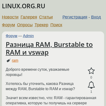
LINUX.ORG.RU
Новости
Галерея
Статьи
Регистрация
-
Вход
Форум
Опросы
Трекер
Поиск
Форум
—
Admin
Разница RAM, Burstable to
RAM и vswap
ram
Доброго времени суток, уважаемые
лоровцы!
0
Хотелось бы уточнить, какова Разница
между RAM, Burstable to RAM и vswap?
1
Значит всем известно, что: RAM - гарантированная
оперативка, которую ты получишь на сервере