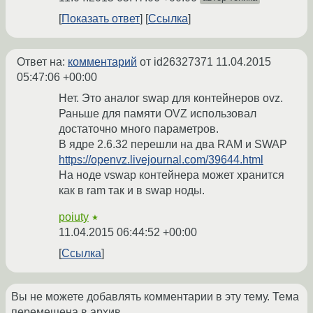
Показать ответ
Ссылка
Ответ на:
комментарий
от id26327371
11.04.2015
05:47:06 +00:00
Нет. Это аналог swap для контейнеров ovz.
Раньше для памяти OVZ использовал
достаточно много параметров.
В ядре 2.6.32 перешли на два RAM и SWAP
https://openvz.livejournal.com/39644.html
На ноде vswap контейнера может хранится
как в ram так и в swap ноды.
poiuty
★
11.04.2015 06:44:52 +00:00
Ссылка
Вы не можете добавлять комментарии в эту тему. Тема
перемещена в архив.