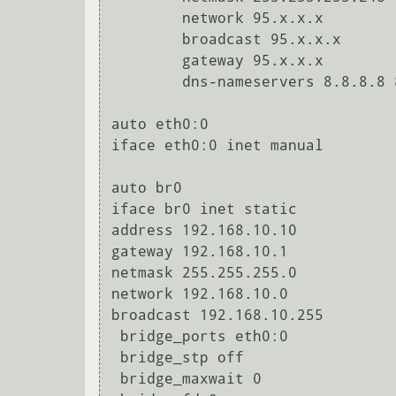
        network 95.x.x.x

        broadcast 95.x.x.x

        gateway 95.x.x.x

        dns-nameservers 8.8.8.8 8.8.4.4

auto eth0:0

iface eth0:0 inet manual

auto br0

iface br0 inet static

address 192.168.10.10

gateway 192.168.10.1

netmask 255.255.255.0

network 192.168.10.0

broadcast 192.168.10.255

 bridge_ports eth0:0

 bridge_stp off

 bridge_maxwait 0
