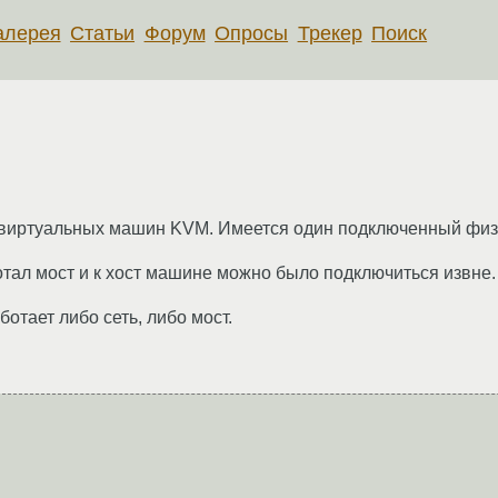
алерея
Статьи
Форум
Опросы
Трекер
Поиск
я виртуальных машин KVM. Имеется один подключенный физ
тал мост и к хост машине можно было подключиться извне.
отает либо сеть, либо мост.