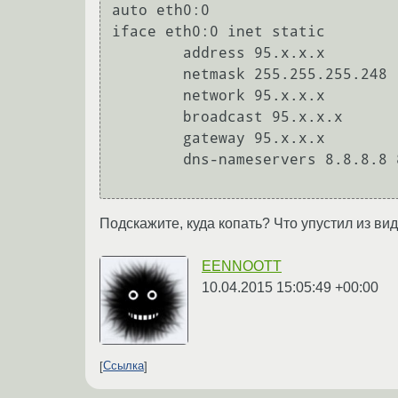
auto eth0:0

iface eth0:0 inet static

        address 95.x.x.x

        netmask 255.255.255.248

        network 95.x.x.x

        broadcast 95.x.x.x

        gateway 95.x.x.x

        dns-nameservers 8.8.8.8 8.8.4.4

Подскажите, куда копать? Что упустил из ви
EENNOOTT
10.04.2015 15:05:49 +00:00
Ссылка