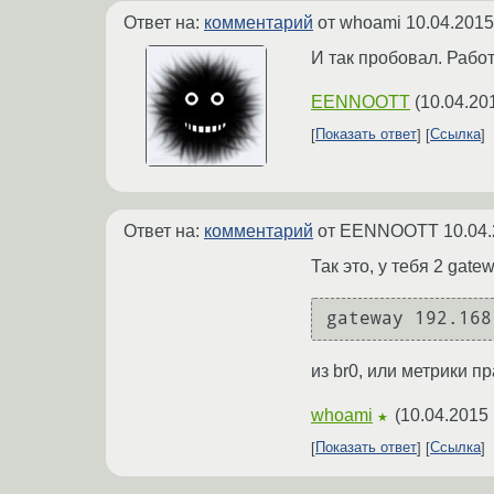
Ответ на:
комментарий
от whoami
10.04.2015
И так пробовал. Работ
EENNOOTT
(
10.04.20
Показать ответ
Ссылка
Ответ на:
комментарий
от EENNOOTT
10.04.
Так это, у тебя 2 gat
из br0, или метрики 
whoami
(
10.04.2015 
★
Показать ответ
Ссылка