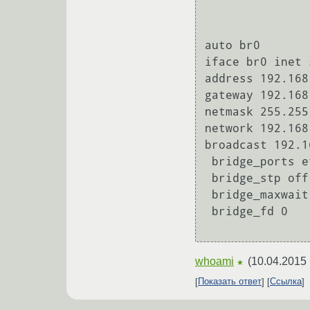
auto br0

iface br0 inet 
address 192.168
gateway 192.168
netmask 255.255
network 192.168
broadcast 192.1
 bridge_ports eth0

 bridge_stp off

 bridge_maxwait 0

 bridge_fd 0

whoami
(
10.04.2015 
★
Показать ответ
Ссылка