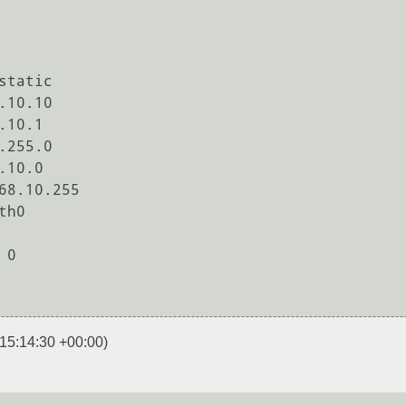
static

.10.10

.10.1

.255.0

.10.0

68.10.255

15:14:30 +00:00
)