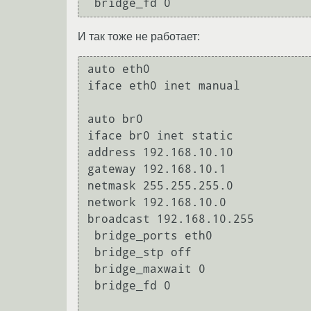
И так тоже не работает:
auto eth0

iface eth0 inet manual

auto br0

iface br0 inet static

address 192.168.10.10

gateway 192.168.10.1

netmask 255.255.255.0

network 192.168.10.0

broadcast 192.168.10.255

 bridge_ports eth0

 bridge_stp off

 bridge_maxwait 0

 bridge_fd 0
