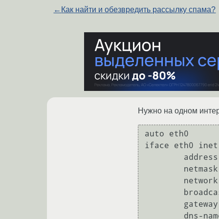
←
Как найти и обезвредить рассылку спама?
Нужно на одном интерфе
auto eth0

iface eth0 inet
        address 95.x.x.x

        netmask 255.255.255.248

        network 95.x.x.x

        broadcast 95.x.x.x

        gateway 95.x.x.x

        dns-nameservers 8.8.8.8 8.8.4.4
