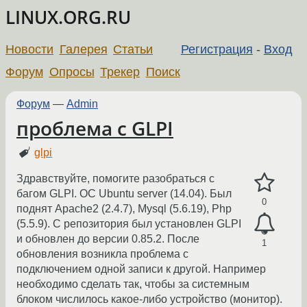
LINUX.ORG.RU
Новости
Галерея
Статьи
Регистрация
-
Вход
Форум
Опросы
Трекер
Поиск
Форум
—
Admin
проблема с GLPI
glpi
Здравствуйте, помогите разобраться с
багом GLPI. ОС Ubuntu server (14.04). Был
0
поднят Apache2 (2.4.7), Mysql (5.6.19), Php
(5.5.9). С репозитория был установлен GLPI
и обновлен до версии 0.85.2. После
1
обновления возникла проблема с
подключением одной записи к другой. Например
необходимо сделать так, чтобы за системным
блоком числилось какое-либо устройство (монитор).