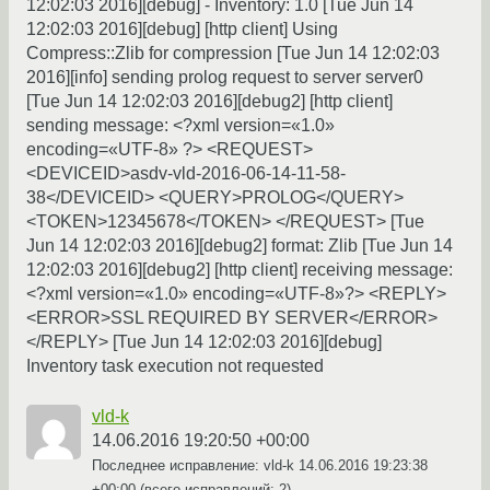
12:02:03 2016][debug] - Inventory: 1.0 [Tue Jun 14
12:02:03 2016][debug] [http client] Using
Compress::Zlib for compression [Tue Jun 14 12:02:03
2016][info] sending prolog request to server server0
[Tue Jun 14 12:02:03 2016][debug2] [http client]
sending message: <?xml version=«1.0»
encoding=«UTF-8» ?> <REQUEST>
<DEVICEID>asdv-vld-2016-06-14-11-58-
38</DEVICEID> <QUERY>PROLOG</QUERY>
<TOKEN>12345678</TOKEN> </REQUEST> [Tue
Jun 14 12:02:03 2016][debug2] format: Zlib [Tue Jun 14
12:02:03 2016][debug2] [http client] receiving message:
<?xml version=«1.0» encoding=«UTF-8»?> <REPLY>
<ERROR>SSL REQUIRED BY SERVER</ERROR>
</REPLY> [Tue Jun 14 12:02:03 2016][debug]
Inventory task execution not requested
vld-k
14.06.2016 19:20:50 +00:00
Последнее исправление: vld-k
14.06.2016 19:23:38
+00:00
(всего исправлений: 2)