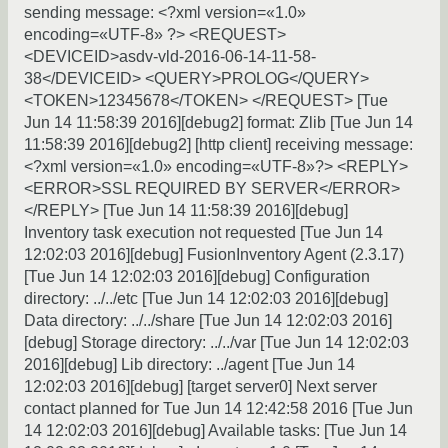
sending message: <?xml version=«1.0»
encoding=«UTF-8» ?> <REQUEST>
<DEVICEID>asdv-vld-2016-06-14-11-58-
38</DEVICEID> <QUERY>PROLOG</QUERY>
<TOKEN>12345678</TOKEN> </REQUEST> [Tue
Jun 14 11:58:39 2016][debug2] format: Zlib [Tue Jun 14
11:58:39 2016][debug2] [http client] receiving message:
<?xml version=«1.0» encoding=«UTF-8»?> <REPLY>
<ERROR>SSL REQUIRED BY SERVER</ERROR>
</REPLY> [Tue Jun 14 11:58:39 2016][debug]
Inventory task execution not requested [Tue Jun 14
12:02:03 2016][debug] FusionInventory Agent (2.3.17)
[Tue Jun 14 12:02:03 2016][debug] Configuration
directory: ../../etc [Tue Jun 14 12:02:03 2016][debug]
Data directory: ../../share [Tue Jun 14 12:02:03 2016]
[debug] Storage directory: ../../var [Tue Jun 14 12:02:03
2016][debug] Lib directory: ../agent [Tue Jun 14
12:02:03 2016][debug] [target server0] Next server
contact planned for Tue Jun 14 12:42:58 2016 [Tue Jun
14 12:02:03 2016][debug] Available tasks: [Tue Jun 14