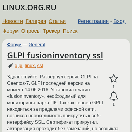
LINUX.ORG.RU
Новости
Галерея
Статьи
Регистрация
-
Вход
Форум
Опросы
Трекер
Поиск
Форум
—
General
GLPI fusioninventory ssl
glpi
,
linux
,
ssl
Здравствуйте. Развернул сервис GLPI на
Cеentos-7. GLPI последней версии на
1
момент 14.06.2016. Установил плагин
«fusioninventory», необходимый для
мониторинга парка ПК. Так как сервер GPLI
1
находиться за пределами офисной сети,
возникла необходимость прикрутить к веб-
интерфейсу SSL. Сертификат прикрутил,
авторизация проходит без замечаний, но возникла