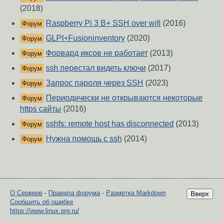
(2018)
Raspberry Pi 3 B+ SSH over wifi
(2016)
Форум
GLPI+Fusioninventory
(2020)
Форум
Форвард иксов не работает
(2013)
Форум
ssh перестал видеть ключи
(2017)
Форум
Запрос пароля через SSH
(2023)
Форум
Периодически не открываются некоторые
Форум
https сайты
(2016)
sshfs: remote host has disconnected
(2013)
Форум
Нужна помощь с ssh
(2014)
Форум
О Сервере
-
Правила форума
-
Разметка Markdown
Вверх
Сообщить об ошибке
https://www.linux.org.ru/