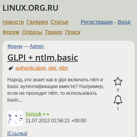
LINUX.ORG.RU
Новости
Галерея
Статьи
Регистрация
-
Вход
Форум
Опросы
Трекер
Поиск
Форум
—
Admin
GLPI + ntlm,basic
authentication
,
glpi
,
ntlm
Народ, кто знает как в glpi включить ntlm и
basic аутентификации вместе? Например,
0
если не проходит ntlm, то использовать
basic...
1
lioncub
★★
11.07.2012 02:56:21 +00:00
Ссылка