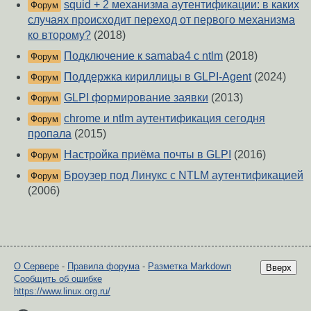
squid + 2 механизма аутентификации: в каких
Форум
случаях происходит переход от первого механизма
ко второму?
(2018)
Подключение к samaba4 c ntlm
(2018)
Форум
Поддержка кириллицы в GLPI-Agent
(2024)
Форум
GLPI формирование заявки
(2013)
Форум
chrome и ntlm аутентификация сегодня
Форум
пропала
(2015)
Настройка приёма почты в GLPI
(2016)
Форум
Броузер под Линукс с NTLM аутентификацией
Форум
(2006)
О Сервере
-
Правила форума
-
Разметка Markdown
Вверх
Сообщить об ошибке
https://www.linux.org.ru/