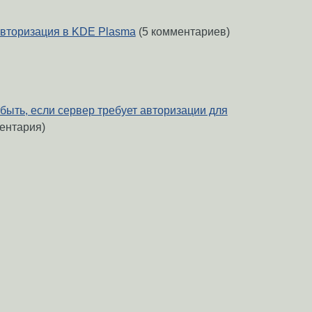
авторизация в KDE Plasma
(5 комментариев)
быть, если сервер требует авторизации для
ентария)