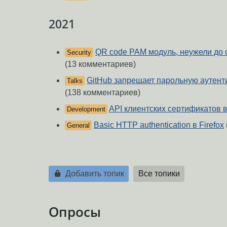
2021
QR code PAM модуль, неужели до с
Security
(13 комментариев)
GitHub запрещает парольную аутенти
Talks
(138 комментариев)
API клиентских сертификатов в
Development
Basic HTTP authentication в Firefox
General
Добавить топик
Все топики
Опросы