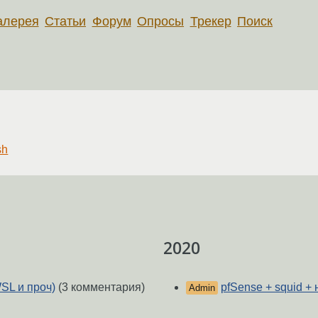
алерея
Статьи
Форум
Опросы
Трекер
Поиск
sh
2020
SL и проч)
(3 комментария)
pfSense + squid +
Admin