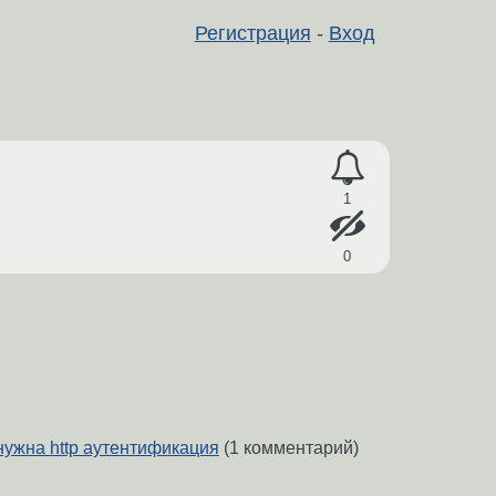
Регистрация
-
Вход
1
0
 нужна http аутентификация
(1 комментарий)