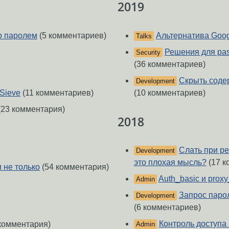
2019
о паролем
(5 комментариев)
Альтернатива Google
Talks
Решения для pass
Security
(36 комментариев)
Скрыть содер
Development
(10 комментариев)
Sieve
(11 комментариев)
(23 комментария)
2018
Слать при ре
Development
это плохая мысль?
(17 к
 не только
(54 комментария)
Auth_basic и proxy
Admin
Запрос парол
Development
(6 комментариев)
Контроль доступа 
комментария)
Admin