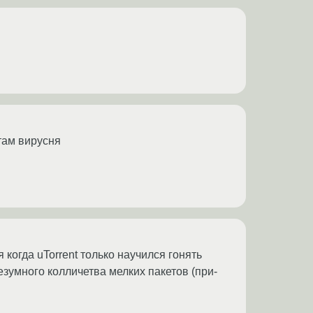
там вирусня
когда uTorrent только научился гонять
зумного колличетва мелких пакетов (при-