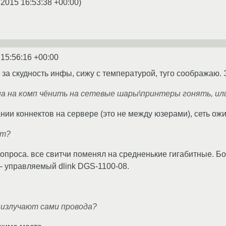
.2015 16:53:38 +00:00
)
 15:56:16 +00:00
 за скудность инфы, сижу с температурой, туго соображаю. Эт
па на комп чёнить на сетевые шары\принтеры гонять, ил
нии коннектов на сервере (это не между юзерами), сеть ожи
ят?
вопроса. все свитчи поменял на средненькие гигабитные. Б
 управляемый dlink DGS-1100-08.
я излучают сами провода?