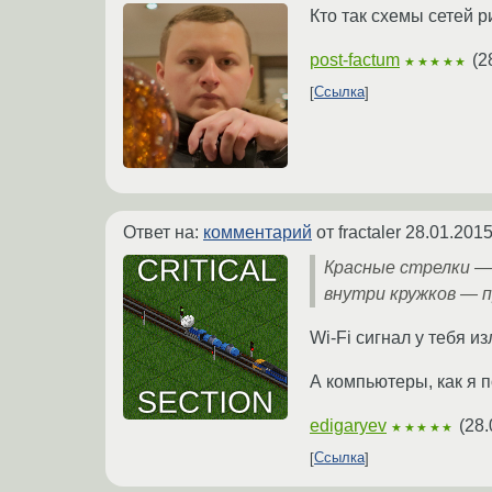
Кто так схемы сетей р
post-factum
(
2
★★★★★
Ссылка
Ответ на:
комментарий
от fractaler
28.01.2015
Красные стрелки — 
внутри кружков — 
Wi-Fi сигнал у тебя и
А компьютеры, как я 
edigaryev
(
28.
★★★★★
Ссылка