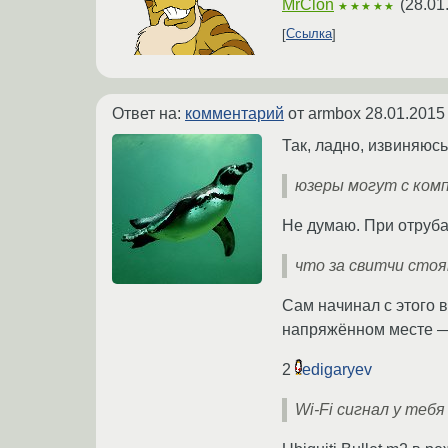
MrClon
(
28.01
★★★★★
Ссылка
Ответ на:
комментарий
от armbox
28.01.2015
Так, ладно, извиняюсь
юзеры могут с ком
Не думаю. При отруба
что за свитчи сто
Сам начинал с этого 
напряжённом месте —
2
edigaryev
Wi-Fi сигнал у теб