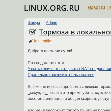
LINUX.ORG.RU
Новости
Г
Форум
—
Admin
Тормоза в локально
lan
,
traffic
Доброго времени суток!
По следам этих тем:
Узнать количество открытых NAT соединений
Правильно отключить пользователя
Всё же не исчезла проблема с дикими тормоз
_секунды_. Если в это время убить подключе
восстанавливается и общая скорость доступа
Что меня беспокоит, так это то, что ни проц