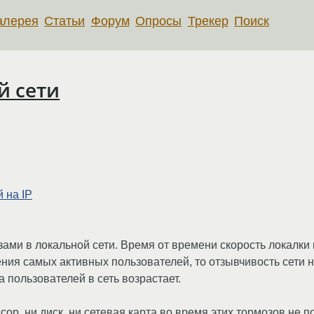
алерея
Статьи
Форум
Опросы
Трекер
Поиск
й сети
 на IP
ами в локальной сети. Время от времени скорость локалки 
ния самых активных пользователей, то отзывчивость сети н
 пользователей в сеть возрастает.
ессор, ни диск, ни сетевая карта во время этих тормозов не 