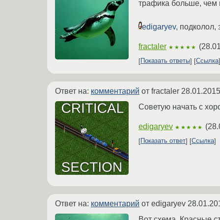
трафика больше, чем 
edigaryev
, подколол, 
fractaler
(
28.0
★★★★★
Показать ответы
Ссылка
Ответ на:
комментарий
от fractaler
28.01.2015
Советую начать с хор
edigaryev
(
28.
★★★★★
Показать ответ
Ссылка
Ответ на:
комментарий
от edigaryev
28.01.20
Вот схема. Красные с