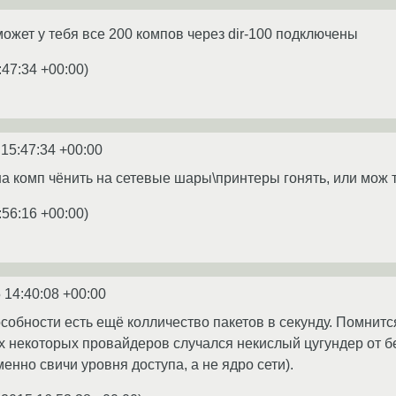
 может у тебя все 200 компов через dir-100 подключены
:47:34 +00:00
)
 15:47:34 +00:00
на комп чёнить на сетевые шары\принтеры гонять, или мож 
:56:16 +00:00
)
 14:40:08 +00:00
обности есть ещё колличество пакетов в секунду. Помнится 
х некоторых провайдеров случался некислый цугундер от бе
менно свичи уровня доступа, а не ядро сети).