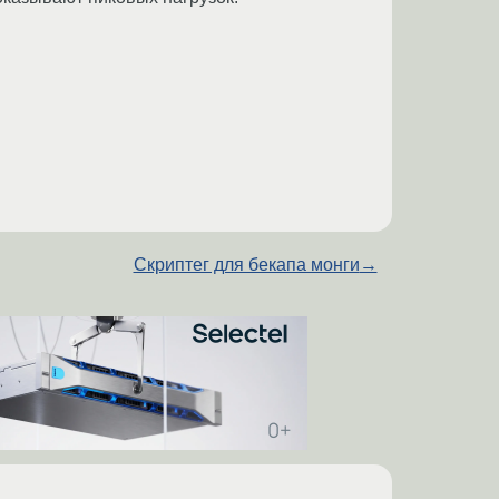
Скриптег для бекапа монги
→