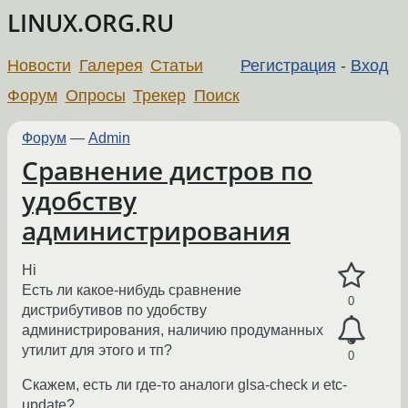
LINUX.ORG.RU
Новости
Галерея
Статьи
Регистрация
-
Вход
Форум
Опросы
Трекер
Поиск
Форум
—
Admin
Сравнение дистров по
удобству
администрирования
Hi
Есть ли какое-нибудь сравнение
0
дистрибутивов по удобству
администрирования, наличию продуманных
утилит для этого и тп?
0
Скажем, есть ли где-то аналоги glsa-check и etc-
update?