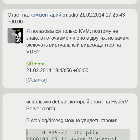
Ответ на:
комментарий
от sdio
21.02.2014 17:25:43
+00:00
Я пользовался только KVM, поэтому не
знаю, отключаемо ли оно в других, но зачем
включать виртуальный видеоадаптер на
VDS?
si0
★★★
21.02.2014 19:43:56 +00:00
Ссылка
использую debian, который стоит на HyperV
Server (core)
В /var/log/dmesg можно увидеть строки:
[    0.835372] ata_piix 
0000:00:07.1: Hyper-V Virtual 