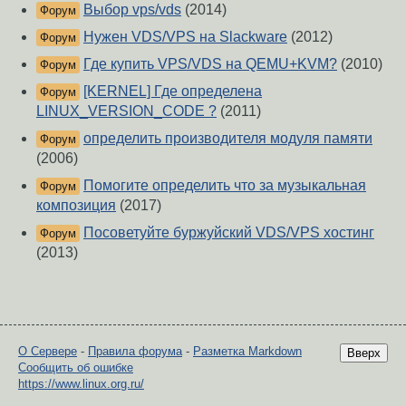
Выбор vps/vds
(2014)
Форум
Нужен VDS/VPS на Slackware
(2012)
Форум
Где купить VPS/VDS на QEMU+KVM?
(2010)
Форум
[KERNEL] Где определена
Форум
LINUX_VERSION_CODE ?
(2011)
определить производителя модуля памяти
Форум
(2006)
Помогите определить что за музыкальная
Форум
композиция
(2017)
Посоветуйте буржуйский VDS/VPS хостинг
Форум
(2013)
О Сервере
-
Правила форума
-
Разметка Markdown
Вверх
Сообщить об ошибке
https://www.linux.org.ru/