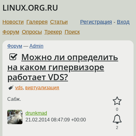
LINUX.ORG.RU
Новости
Галерея
Статьи
Регистрация
-
Вход
Форум
Опросы
Трекер
Поиск
Форум
—
Admin
Можно ли определить
на каком гипервизоре
работает VDS?
vds
,
виртуализация
Сабж.
0
drunkmad
21.02.2014 08:47:09 +00:00
2