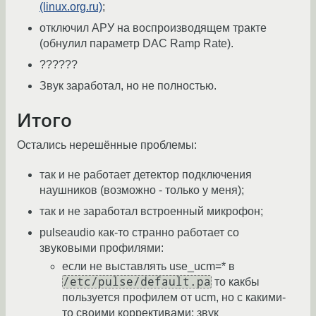
(linux.org.ru)
;
отключил АРУ на воспроизводящем тракте
(обнулил параметр DAC Ramp Rate).
??????
Звук заработал, но не полностью.
Итого
Остались нерешённые проблемы:
так и не работает детектор подключения
наушников (возможно - только у меня);
так и не заработал встроенный микрофон;
pulseaudio как-то странно работает со
звуковыми профилями:
если не выставлять use_ucm=* в
/etc/pulse/default.pa
то какбы
пользуется профилем от ucm, но с какими-
то своими коррективами: звук