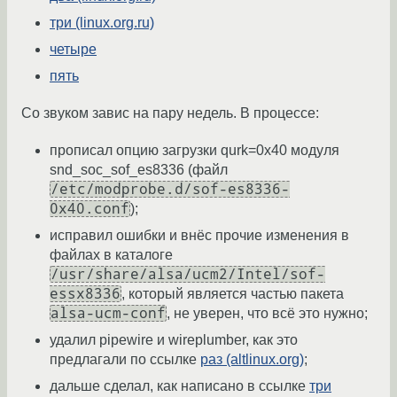
три (linux.org.ru)
четыре
пять
Со звуком завис на пару недель. В процессе:
прописал опцию загрузки qurk=0x40 модуля
snd_soc_sof_es8336 (файл
/etc/modprobe.d/sof-es8336-
0x40.conf
);
исправил ошибки и внёс прочие изменения в
файлах в каталоге
/usr/share/alsa/ucm2/Intel/sof-
essx8336
, который является частью пакета
alsa-ucm-conf
, не уверен, что всё это нужно;
удалил pipewire и wireplumber, как это
предлагали по ссылке
раз (altlinux.org)
;
дальше сделал, как написано в ссылке
три