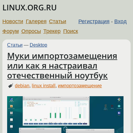
LINUX.ORG.RU
Новости
Галерея
Статьи
Регистрация
-
Вход
Форум
Опросы
Трекер
Поиск
Статьи
—
Desktop
Муки импортозамещения
или как я настраивал
отечественный ноутбук
debian
,
linux install
,
импортозамещение