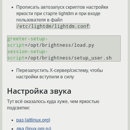
Прописать автозапуск скриптов настройки
яркости при старте lightdm и при входе
пользователя в файл
/etc/lightdm/lightdm.conf
:
greeter-setup-
script
=/
session-setup-
script
=/
Перезапустить X-сервер/систему, чтобы
настройки вступили в силу
Настройка звука
Тут всё оказалось куда хуже, чем яркостью
подсветки:
раз (altlinux.org)
два (linux.org.ru)