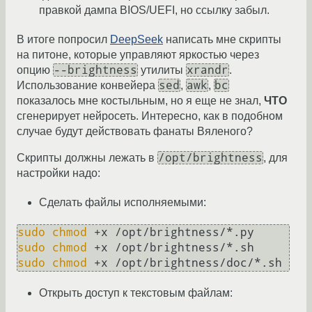
правкой дампа BIOS/UEFI, но ссылку забыл.
В итоге попросил
DeepSeek
написать мне скрипты
на питоне, которые управляют яркостью через
--brightness
xrandr
опцию
утилиты
.
sed
awk
bc
Использование конвейера
,
,
показалось мне костыльным, но я еще не знал,
ЧТО
сгенерирует нейросеть. Интересно, как в подобном
случае будут действовать фанаты Вяленого?
/opt/brightness
Скрипты должны лежать в
, для
настройки надо:
Сделать файлы исполняемыми:
sudo
chmod
sudo
chmod
sudo
chmod
Открыть доступ к текстовым файлам: