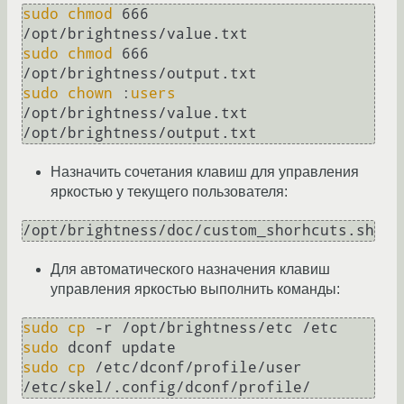
sudo
chmod
 666 
sudo
chmod
 666 
sudo
chown
 :
users
/opt/brightness/value.txt 
Назначить сочетания клавиш для управления
яркостью у текущего пользователя:
Для автоматического назначения клавиш
управления яркостью выполнить команды:
sudo
cp
sudo
sudo
cp
 /etc/dconf/profile/user 