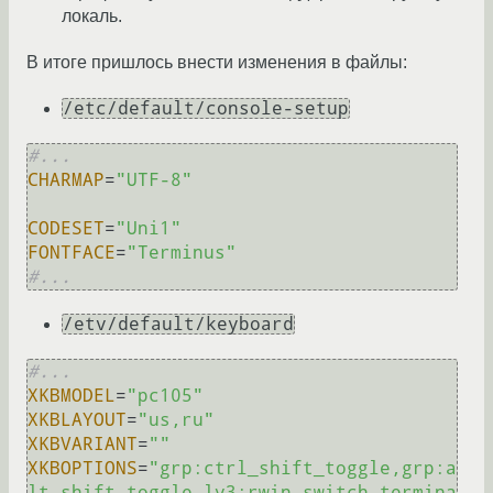
локаль.
В итоге пришлось внести изменения в файлы:
/etc/default/console-setup
#...
CHARMAP
=
"UTF-8"
CODESET
=
"Uni1"
FONTFACE
=
"Terminus"
#...
/etv/default/keyboard
#...
XKBMODEL
=
"pc105"
XKBLAYOUT
=
"us,ru"
XKBVARIANT
=
""
XKBOPTIONS
=
"grp:ctrl_shift_toggle,grp:a
lt_shift_toggle,lv3:rwin_switch,termina