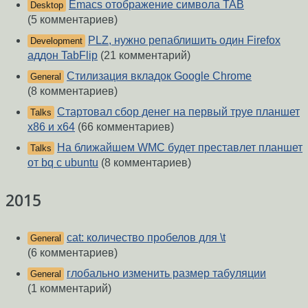
Emacs отображение символа TAB
Desktop
(5 комментариев)
PLZ, нужно репаблишить один Firefox
Development
аддон TabFlip
(21 комментарий)
Стилизация вкладок Google Chrome
General
(8 комментариев)
Стартовал сбор денег на первый труе планшет
Talks
x86 и x64
(66 комментариев)
На ближайшем WMC будет преставлет планшет
Talks
от bq с ubuntu
(8 комментариев)
2015
cat: количество пробелов для \t
General
(6 комментариев)
глобально изменить размер табуляции
General
(1 комментарий)