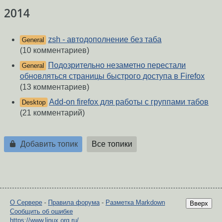
2014
zsh - автодополнение без таба
General
(10 комментариев)
Подозрительно незаметно перестали
General
обновляться страницы быстрого доступа в Firefox
(13 комментариев)
Add-on firefox для работы с группами табов
Desktop
(21 комментарий)
Добавить топик
Все топики
О Сервере
-
Правила форума
-
Разметка Markdown
Вверх
Сообщить об ошибке
https://www.linux.org.ru/