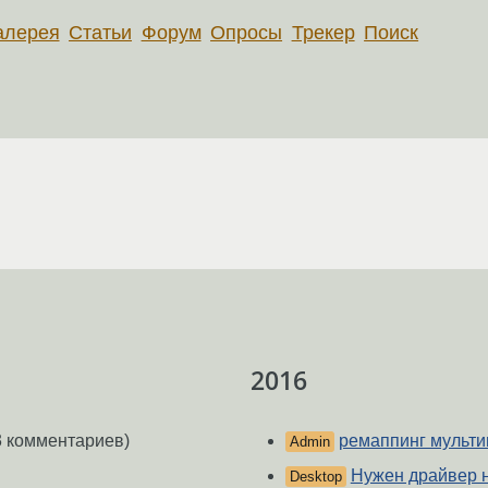
алерея
Статьи
Форум
Опросы
Трекер
Поиск
2016
3 комментариев)
ремаппинг мульт
Admin
Нужен драйвер н
Desktop