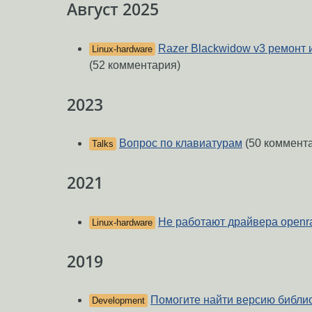
Август 2025
Razer Blackwidow v3 ремонт
Linux-hardware
(52 комментария)
2023
Вопрос по клавиатурам
(50 коммент
Talks
2021
Не работают драйвера openr
Linux-hardware
2019
Помогите найти версию библи
Development