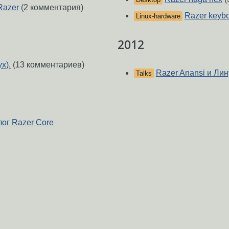
Razer
(2 комментария)
Razer keybo
Linux-hardware
2012
х).
(13 комментариев)
Razer Anansi и Лин
Talks
ог Razer Core