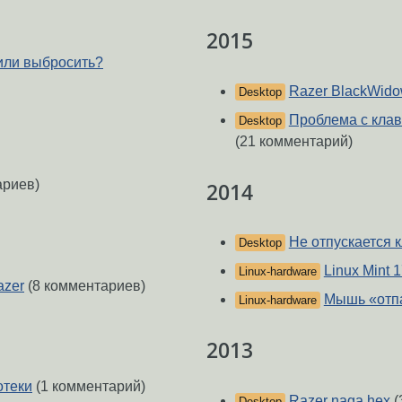
2015
 или выбросить?
Razer BlackWido
Desktop
Проблема с клав
Desktop
(21 комментарий)
ариев)
2014
Не отпускается 
Desktop
Linux Mint
Linux-hardware
azer
(8 комментариев)
Мышь «отп
Linux-hardware
2013
отеки
(1 комментарий)
Razer naga hex
(
Desktop