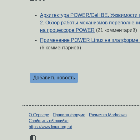
Архитектура POWER/Cell BE. Уязвимости 
2. Обзор работы механизмов переполнени
на процессоре POWER
(21 комментарий)
Применение POWER Linux на платформе I
(6 комментариев)
Добавить новость
О Сервере
-
Правила форума
-
Разметка Markdown
Сообщить об ошибке
https://www.linux.org.ru/