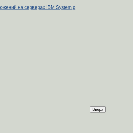
ожений на серверах IBM System p
Вверх