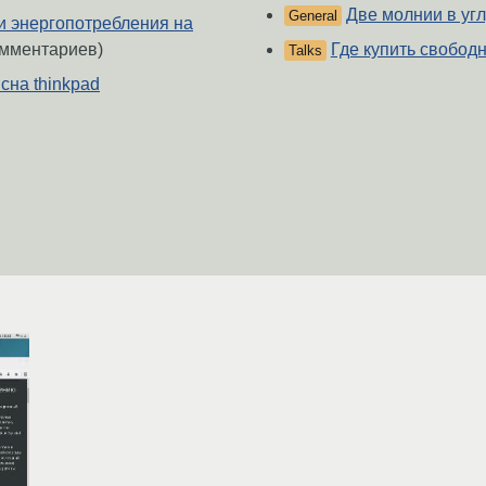
Две молнии в угл
General
и энергопотребления на
Где купить свобод
омментариев)
Talks
 сна thinkpad