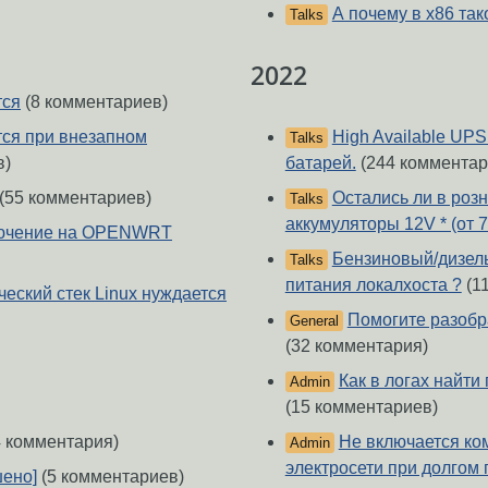
А почему в x86 та
Talks
2022
тся
(8 комментариев)
тся при внезапном
High Available UP
Talks
в)
батарей.
(244 комментар
(55 комментариев)
Остались ли в ро
Talks
аккумуляторы 12V * (от 7
ключение на OPENWRT
Бензиновый/дизель
Talks
питания локалхоста ?
(1
еский стек Linux нуждается
Помогите разобра
General
(32 комментария)
Как в логах найт
Admin
(15 комментариев)
Не включается ко
 комментария)
Admin
электросети при долгом 
шено]
(5 комментариев)