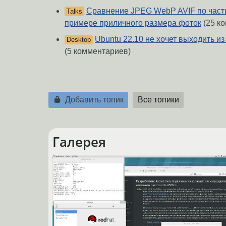
Сравнение JPEG WebP AVIF по част
Talks
примере приличного размера фоток
(25 к
Ubuntu 22.10 не хочет выходить из
Desktop
(5 комментариев)
Добавить топик
Все топики
Галерея