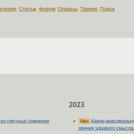
алерея
Статьи
Форум
Опросы
Трекер
Поиск
2023
тил смутные сомнения
Какую максимальну
Talks
зрения здравого смысла