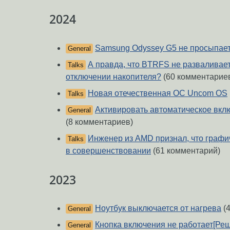
2024
Samsung Odyssey G5 не просыпае
General
А правда, что BTRFS не разваливае
Talks
отключении накопителя?
(60 комментарие
Новая отечественная ОС Uncom OS
Talks
Активировать автоматическое в
General
(8 комментариев)
Инженер из AMD признал, что графич
Talks
в совершенствовании
(61 комментарий)
2023
Ноутбук выключается от нагрева
(4
General
Кнопка включения не работает[Ре
General