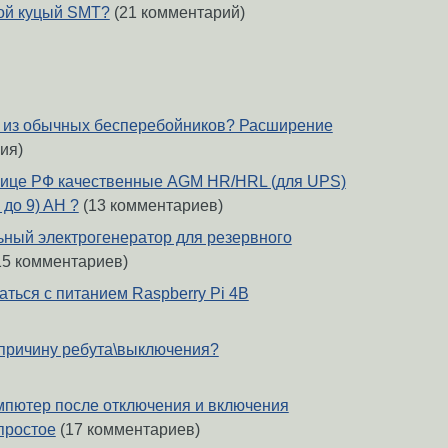
кой куцый SMT?
(21 комментарий)
S из обычных бесперебойников? Расширение
ия)
знице РФ качественные AGM HR/HRL (для UPS)
 до 9) AH ?
(13 комментариев)
ный электрогенератор для резервного
15 комментариев)
ться с питанием Raspberry Pi 4B
и причину ребута\выключения?
мпютер после отключения и включения
простое
(17 комментариев)