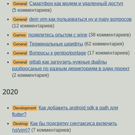
Смартфон как модем и удаленный доступ
General
(5 комментариев)
dein vim как пользоваться ну и пару вопросов
General
(12 комментариев)
поделитесь опытом с wine
(38 комментариев)
Games
Терминальные шрифты
(62 комментария)
General
Вопросы к gentoo/portage
(17 комментариев)
General
gitlab как загрузить нужные файлы
General
разбросаные по разным дерикториям в один проект
(2 комментария)
2020
Как добавить android sdk в path для
Development
flutter?
Как бы подсветку синтаксиса включить
Desktop
(vi/vim)?
(7 комментариев)