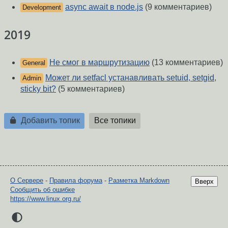
async await в node.js
(9 комментариев)
Development
2019
Не смог в маршрутизацию
(13 комментариев)
General
Может ли setfacl устанавливать setuid, setgid,
Admin
sticky bit?
(5 комментариев)
Добавить топик
Все топики
О Сервере
-
Правила форума
-
Разметка Markdown
Вверх
Сообщить об ошибке
https://www.linux.org.ru/