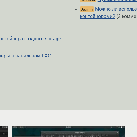
Можно ли использов
Admin
контейнерами?
(2 комме
онтейнера с одного storage
неры в ванильном LXC