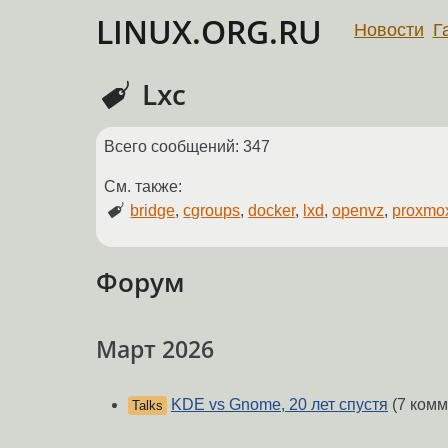
LINUX.ORG.RU
Новости
Г
Lxc
Всего сообщений: 347
См. также:
bridge
,
cgroups
,
docker
,
lxd
,
openvz
,
proxmo
Форум
Март 2026
KDE vs Gnome, 20 лет спустя
(7 комм
Talks