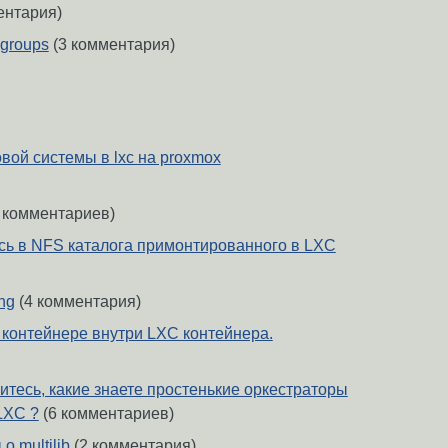
ентария)
cgroups
(3 комментария)
вой системы в lxc на proxmox
 комментариев)
ись в NFS каталога примонтированного в LXC
ng
(4 комментария)
 контейнере внутри LXC контейнера.
итесь, какие знаете простенькие оркестраторы
LXC ?
(6 комментариев)
о multilib
(2 комментария)