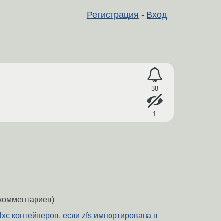
Регистрация
-
Вход
38
1
комментариев)
 lxc контейнеров, если zfs импортирована в