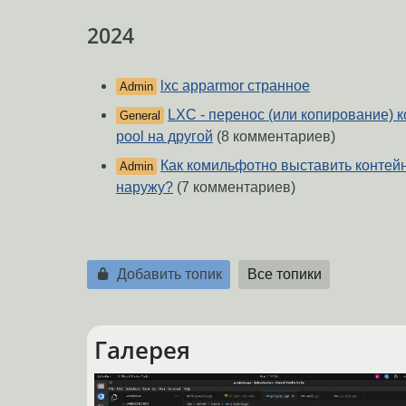
2024
lxc apparmor странное
Admin
LXC - перенос (или копирование) к
General
pool на другой
(8 комментариев)
Как комильфотно выставить контей
Admin
наружу?
(7 комментариев)
Добавить топик
Все топики
Галерея