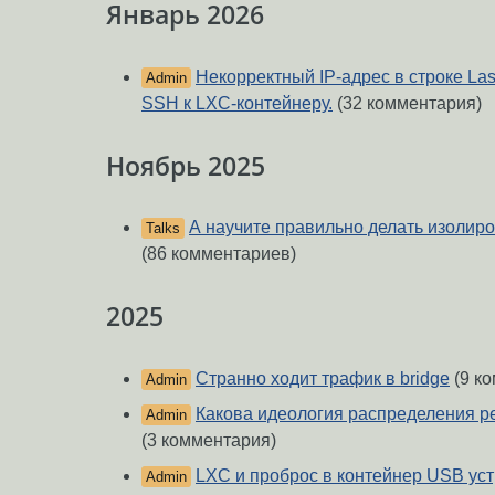
Январь 2026
Некорректный IP-адрес в строке Las
Admin
SSH к LXC-контейнеру.
(32 комментария)
Ноябрь 2025
А научите правильно делать изолир
Talks
(86 комментариев)
2025
Странно ходит трафик в bridge
(9 к
Admin
Какова идеология распределения ре
Admin
(3 комментария)
LXC и проброс в контейнер USB ус
Admin