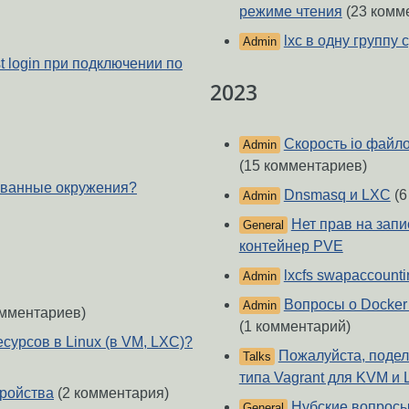
режиме чтения
(23 комм
lxc в одну группу 
Admin
t login при подключении по
2023
Скорость io файло
Admin
(15 комментариев)
ованные окружения?
Dnsmasq и LXC
(6
Admin
Нет прав на зап
General
контейнер PVE
lxcfs swapaccounti
Admin
Вопросы о Docker
Admin
омментариев)
(1 комментарий)
сурсов в Linux (в VM, LXC)?
Пожалуйста, подел
Talks
типа Vagrant для KVM и 
тройства
(2 комментария)
Нубские вопросы 
General