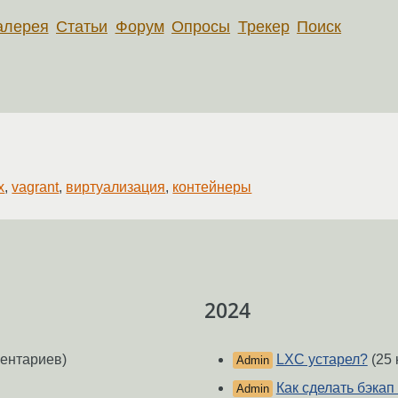
алерея
Статьи
Форум
Опросы
Трекер
Поиск
x
,
vagrant
,
виртуализация
,
контейнеры
2024
ентариев)
LXC устарел?
(25 
Admin
Как сделать бэкап
Admin