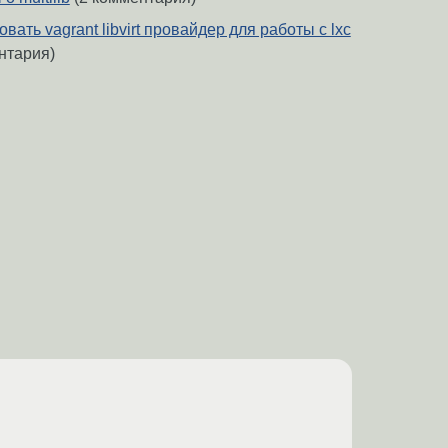
ать vagrant libvirt провайдер для работы с lxc
нтария)