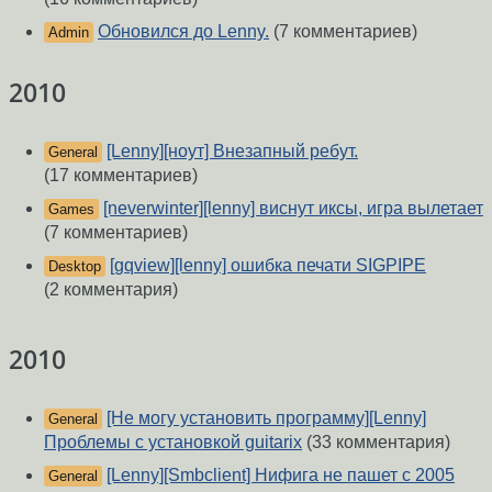
Обновился до Lenny.
(7 комментариев)
Admin
2010
[Lenny][ноут] Внезапный ребут.
General
(17 комментариев)
[neverwinter][lenny] виснут иксы, игра вылетает
Games
(7 комментариев)
[gqview][lenny] ошибка печати SIGPIPE
Desktop
(2 комментария)
2010
[Не могу установить программу][Lenny]
General
Проблемы с установкой guitarix
(33 комментария)
[Lenny][Smbclient] Нифига не пашет с 2005
General