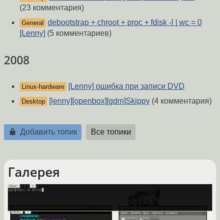
(23 комментария)
debootstrap + chroot + proc + fdisk -l | wc = 0
General
[Lenny]
(5 комментариев)
2008
[Lenny] ошибка при записи DVD
Linux-hardware
[lenny][openbox][gdm]Skippy
(4 комментария)
Desktop
Добавить топик
Все топики
Галерея