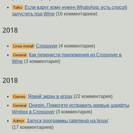
Если вдруг кому нужен WhatsApp: есть способ
Talks
запустить под Wine
(16 комментариев)
2018
Crossover
(4 комментария)
Linux-install
Как перенести приложения из Crossover в
General
Wine
(3 комментария)
2018
Яркий экран в играх
(22 комментария)
Games
Deepin. Помогите исправить кривые шрифты
General
Winbox в Crossover
(3 комментария)
Запуск программы ratemeup на linux/
Admin
(17 комментариев)