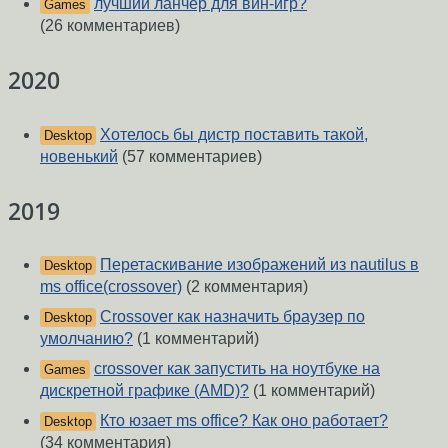
лучший ланчер для вин-игр?
Games
(26 комментариев)
2020
Хотелось бы дистр поставить такой,
Desktop
новенький
(57 комментариев)
2019
Перетаскивание изображений из nautilus в
Desktop
ms office(crossover)
(2 комментария)
Crossover как назначить браузер по
Desktop
умолчанию?
(1 комментарий)
crossover как запустить на ноутбуке на
Games
дискретной графике (AMD)?
(1 комментарий)
Кто юзает ms office? Как оно работает?
Desktop
(34 комментария)