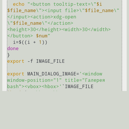
echo
"<button tooltip-text=\"
$i
$file_name
\"><input file>\"
$file_name
\"
</input><action>xdg-open  
\"
$file_name
\"</action>
<height>30</height><width>30</width>
</button> 
$num
"
  i=$((i + 
1
done
export
 -f IMAGE_FILE 

export
 MAIN_DIALOG_IMAGE=
'<window 
window-position="1" title="Галерея  
bash"><vbox><hbox>'
`IMAGE_FILE 
$begin
`
'</hbox><hbox space-
expand="true" space-fill="true">

<button label="start">

<action>echo "1" > "$tmp_num"</action>

<action>$FILE_PATH $begin &</action>
</button>
