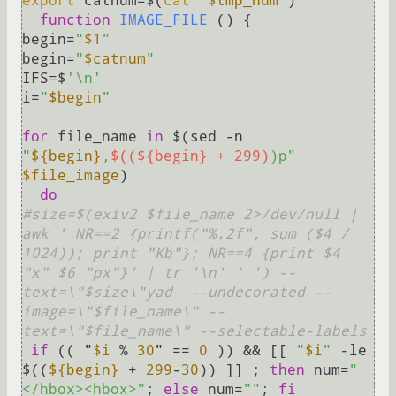
export
 catnum=$(
cat
"
$tmp_num
"
)

function
IMAGE_FILE
 () { 

begin=
"
$1
"
begin=
"
$catnum
"
IFS=$
'\n'
i=
"
$begin
"
for
 file_name 
in
 $(sed -n 
"
${begin}
,
$((${begin} + 299)
)p"
$file_image
) 

do
#size=$(exiv2 $file_name 2>/dev/null | 
awk ' NR==2 {printf("%.2f", sum ($4 / 
1024)); print "Kb"}; NR==4 {print $4 
"x" $6 "px"}' | tr '\n' ' ') --
text=\"$size\"yad  --undecorated --
image=\"$file_name\" --
text=\"$file_name\" --selectable-labels  
if
 (( "
$i
 % 
30
" == 
0
 )) && [[ 
"
$i
"
 -le 
$((
${begin}
 + 
299
-
30
)) ]] ; 
then
 num=
"
</hbox><hbox>"
; 
else
 num=
""
; 
fi