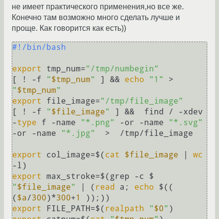
не имеет практического применения,но все же.
Конечно там возможно много сделать лучше и
проще. Как говорится как есть))
#!/bin/bash
export
 tmp_num=
"/tmp/numbegin"
[ ! -f 
"
$tmp_num
"
 ] && 
echo
"1"
 > 
"
$tmp_num
"
export
 file_image=
"/tmp/file_image"
[ ! -f 
"
$file_image
"
 ] &&  find / -xdev  
-
type
 f -name 
"*.png"
 -or -name 
"*.svg"
-or -name 
"*.jpg"
  >  /tmp/file_image  

export
 col_image=$(
cat
$file_image
 | 
wc
export
 max_stroke=$(grep -c $ 
"
$file_image
"
 | (
read
 a; 
echo
 $(( 
(
$a
/
300
)*
300
+
1
export
 FILE_PATH=$(
realpath
"
$0
"