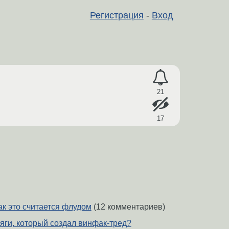
Регистрация
-
Вход
21
17
ак это считается флудом
(12 комментариев)
яги, который создал винфак-тред?