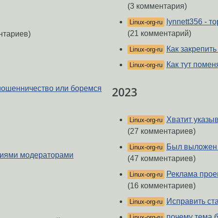
(3 комментария)
lynnett356 -
Linux-org-ru
(21 комментарий)
нтариев)
Как закрепить
Linux-org-ru
Как тут помен
Linux-org-ru
мошенничество или боремся
2023
Хватит указыв
Linux-org-ru
(27 комментариев)
Был выложен 
Linux-org-ru
чиями модераторами
(47 комментариев)
Реклама прое
Linux-org-ru
(16 комментариев)
Исправить ст
Linux-org-ru
почему тема б
Linux-org-ru