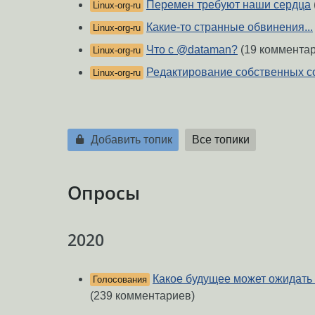
Перемен требуют наши сердца
Linux-org-ru
Какие-то странные обвинения...
Linux-org-ru
Что с @dataman?
(19 коммента
Linux-org-ru
Редактирование собственных 
Linux-org-ru
Добавить топик
Все топики
Опросы
2020
Какое будущее может ожидать
Голосования
(239 комментариев)