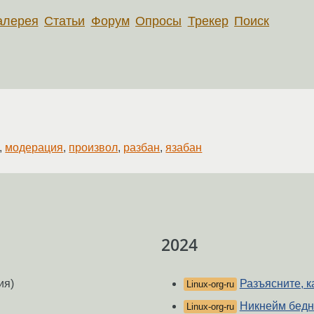
алерея
Статьи
Форум
Опросы
Трекер
Поиск
,
модерация
,
произвол
,
разбан
,
язабан
2024
ия)
Разъясните, к
Linux-org-ru
Никнейм бедн
Linux-org-ru