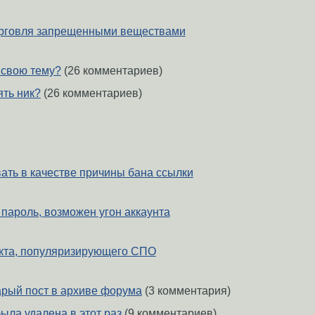
 торговля запрещенными веществами
 свою тему?
(26 комментариев)
ять ник?
(26 комментариев)
ать в качестве причины бана ссылки
пароль, возможен угон аккаунта
кта, популяризирующего СПО
арый пост в архиве форума
(3 комментария)
ыла удалена в этот раз
(9 комментариев)