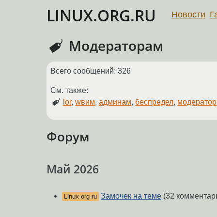
LINUX.ORG.RU
Новости
Г
Модераторам
Всего сообщений: 326
См. также:
lor
,
wвим
,
админам
,
беспредел
,
модератор
Форум
Май 2026
Замочек на теме
(32 комментар
Linux-org-ru