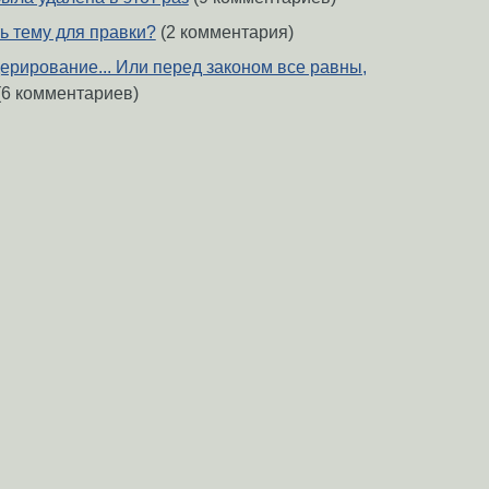
ь тему для правки?
(2 комментария)
ерирование... Или перед законом все равны,
(6 комментариев)