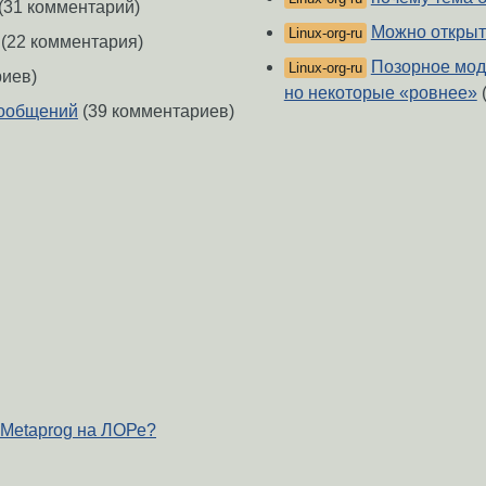
(31 комментарий)
Можно открыт
Linux-org-ru
(22 комментария)
Позорное мод
Linux-org-ru
риев)
но некоторые «ровнее»
сообщений
(39 комментариев)
 Metaprog на ЛОРе?