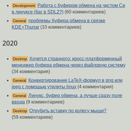
Работа с буфером обмена на чистом Си
Development
в линуксе (баг в SDL2?)
(60 комментариев)
проблемы буфера обмена в связке
General
KDE+Thunar
(10 комментариев)
2020
Хочется странного: кросс-платформенный
Desktop
менеджер буфера обмена через файловую систему
(34 комментария)
Конвертирование LaTeX-формул в png или
General
jpeg с помощью утилиты linux
(4 комментария)
Линукс, буфер обмена, а лучше сразу поле
General
ввода
(9 комментариев)
Отрубить вставку по колесу мыши?
Desktop
(59 комментариев)