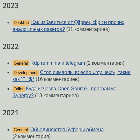
2023
Как избавиться от Qlipper, clipit и прочих
Desktop
аналогичных пакетов?
(11 комментариев)
2022
Rdp remmina и telegram
(2 комментария)
General
Стоп символы в: echo «my_text», такие
Development
как ' " ` $ \
(16 комментариев)
Куда исчезла Open Source - программа
Talks
Synergy?
(13 комментариев)
2021
Объединяются буферы обмена
General
(2 комментария)