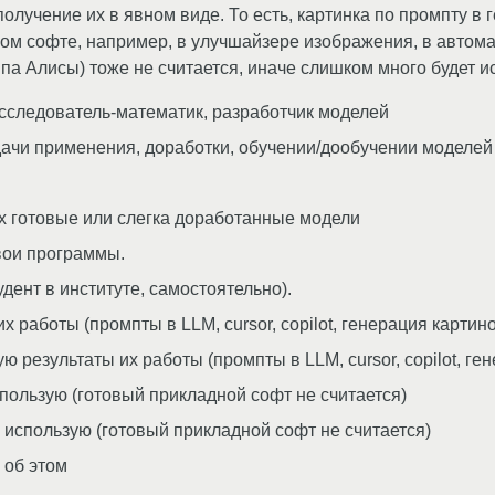
лучение их в явном виде. То есть, картинка по промпту в 
вом софте, например, в улучшайзере изображения, в автома
ипа Алисы) тоже не считается, иначе слишком много будет 
сследователь-математик, разработчик моделей
дачи применения, доработки, обучении/дообучении моделей
х готовые или слегка доработанные модели
вои программы.
дент в институте, самостоятельно).
работы (промпты в LLM, cursor, copilot, генерация картинок 
результаты их работы (промпты в LLM, cursor, copilot, гене
пользую (готовый прикладной софт не считается)
 использую (готовый прикладной софт не считается)
 об этом