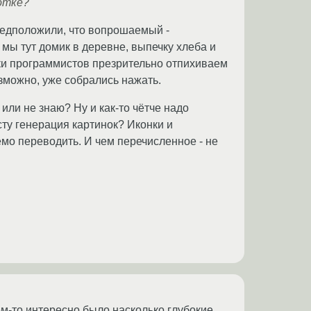
отке?
предположили, что вопрошаемый -
о мы тут домик в деревне, выпечку хлеба и
нки программистов презрительно отпихиваем
озможно, уже собрались нажать.
ли не знаю? Ну и как-то чётче надо
сту генерация картинок? Иконки и
емо переводить. И чем перечисленное - не
ем-то интересно было насколько глубокие