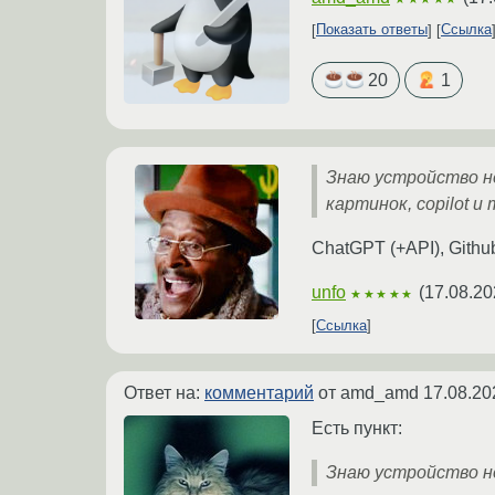
Показать ответы
Ссылка
20
1
Знаю устройство н
картинок, copilot и 
ChatGPT (+API), Github
unfo
(
17.08.20
★★★★★
Ссылка
Ответ на:
комментарий
от amd_amd
17.08.20
Есть пункт:
Знаю устройство не