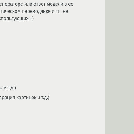
генераторе или ответ модели в ее
тическом переводчике и тп. не
использующих =)
и т.д.)
рация картинок и т.д.)