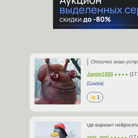
Отлично знаю устр
Jaeger1999
(
17
★★★★
Ссылка
1
где вариант нейросеть
amd_amd
(
17.
★★★★★