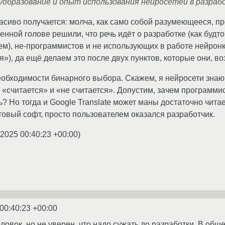
/образование и опыт использования нейросетей в разраб
красиво получается: молча, как само собой разумеющееся, 
енной голове решили, что речь идёт о разработке (как будт
ем), не-программистов и не использующих в работе нейро
я»), да ещё делаем это после двух пунктов, которые они, в
обходимости бинарного выбора. Скажем, я нейросети знаю и
 «считается» и «не считается». Допустим, зачем программи
? Но тогда и Google Translate может маны достаточно чита
товый софт, просто пользователем оказался разработчик.
.2025 00:40:23 +00:00
)
00:40:23 +00:00
ловок, но не уверен, что надо сужать до разработки. В общ