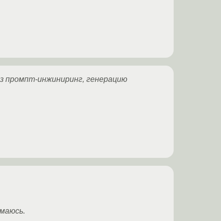
ез промпт-инжиниринг, генерацию
имаюсь.