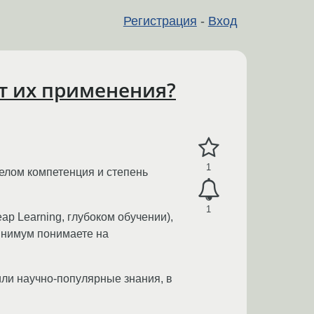
Регистрация
-
Вход
т их применения?
1
елом компетенция и степень
1
ap Learning, глубоком обучении),
инимум понимаете на
 или научно-популярные знания, в