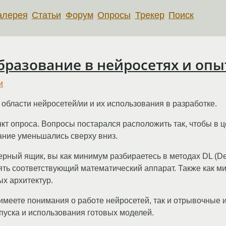
алерея
Статьи
Форум
Опросы
Трекер
Поиск
разование в нейросетях и опы
и
области нейросетей/ии и их использования в разработке.
т опроса. Вопросы постарался расположить так, чтобы в ц
ние уменьшались сверху вниз.
черный ящик, вы как минимум разбираетесь в методах DL (De
ять соответствующий математический аппарат. Также как м
х архитектур.
е имеете понимания о работе нейросетей, так и отрывочные
апуска и использования готовых моделей.