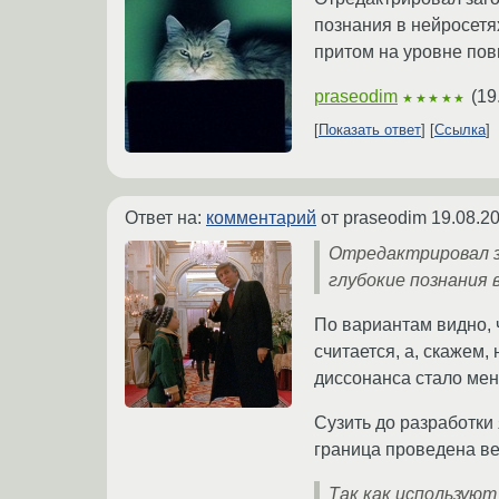
познания в нейросетях
притом на уровне пов
praseodim
(
19
★★★★★
Показать ответ
Ссылка
Ответ на:
комментарий
от praseodim
19.08.2
Отредактрировал за
глубокие познания 
По вариантам видно, 
считается, а, скажем
диссонанса стало ме
Сузить до разработки 
граница проведена ве
Так как используют