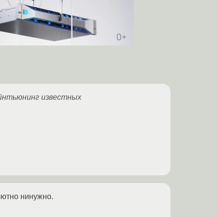
айнтьюнинг известных
лютно нинужно.