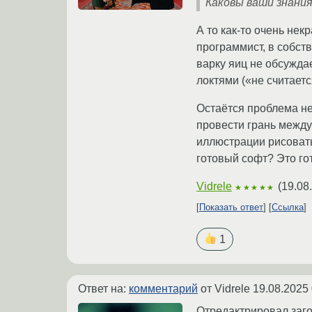
Каковы ваши знания
А то как-то очень не
программист, в собств
варку яиц не обсужда
локтями («не считаетс
Остаётся проблема не
провести грань между
иллюстрации рисовать
готовый софт? Это го
Vidrele
(
19.08
★★★★★
Показать ответ
Ссылка
1
Ответ на:
комментарий
от Vidrele
19.08.2025 
Отредактрировал заго