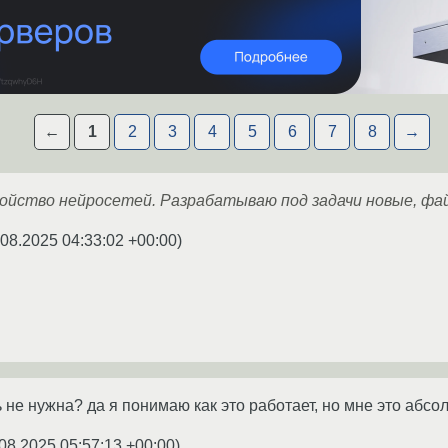
←
1
2
3
4
5
6
7
8
→
ойство нейросетей. Разрабатываю под задачи новые, ф
.08.2025 04:33:02 +00:00
)
 не нужна? да я понимаю как это работает, но мне это абсо
08.2025 05:57:13 +00:00
)