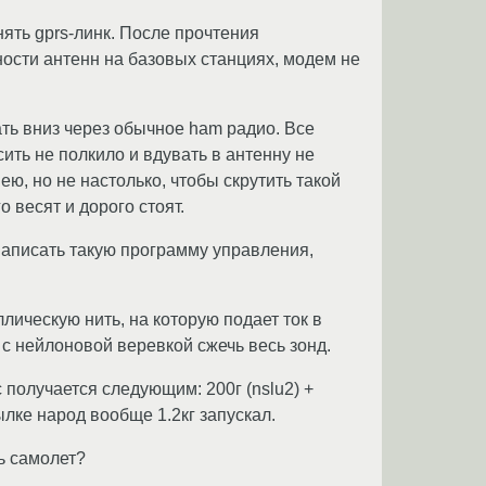
ять gprs-линк. После прочтения
ности антенн на базовых станциях, модем не
ть вниз через обычное ham радио. Все
ить не полкило и вдувать в антенну не
ю, но не настолько, чтобы скрутить такой
 весят и дорого стоят.
 написать такую программу управления,
лическую нить, на которую подает ток в
 с нейлоновой веревкой сжечь весь зонд.
получается следующим: 200г (nslu2) +
ылке народ вообще 1.2кг запускал.
ь самолет?