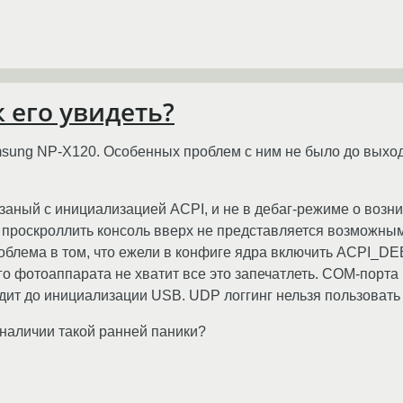
к его увидеть?
ng NP-X120. Особенных проблем с ним не было до выхода 
вязаный с инициализацией ACPI, и не в дебаг-режиме о возн
, проскроллить консоль вверх не представляется возможным
облема в том, что ежели в конфиге ядра включить ACPI_DE
ого фотоаппарата не хватит все это запечатлеть. COM-порта
одит до инициализации USB. UDP логгинг нельзя пользовать 
и наличии такой ранней паники?