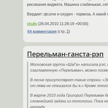
рисования виджета. Машина слабенькая, cele
Вердикт: qtcurve и oxygen - тормоза. А какой
shutty
(
26.04.2010 11:26:19 +00:00
)
64 комментария
(стр.
2
)
Перельман-ганста-рэп
Московская группа «ШаГа» написала рэп,
озаглавленную «Перельман», можно посмот
В песне присутствуют такие строки: «Эй, 
от ляма не отказался бы я.» Кроме этог
В марте 2010 года Григорий Перельман 
сложнейшей задачи из топологии. Пока 
награду.