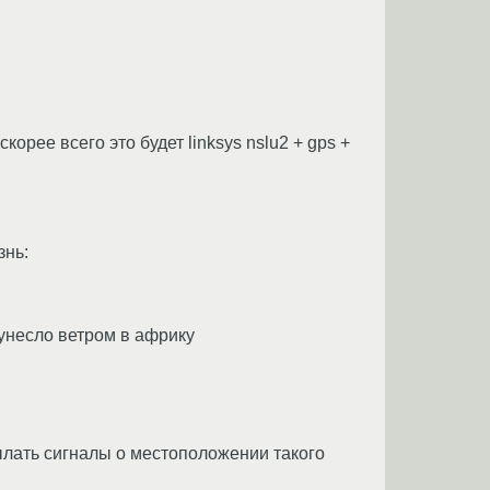
орее всего это будет linksys nslu2 + gps +
знь:
 унесло ветром в африку
ылать сигналы о местоположении такого