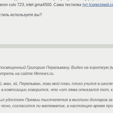
ron culv 723, intel gma4500. Сама тестилка
тут (corecrowd.c
 стиль используете вы?
 посвященный Григорию Перельману. Видео на короткую (м
реть на сайте lifenews.ru.
ман, эй, Перельман, лови мой план, плохо учился в школе 
о в композиции говорится, что «от ляма отказался тот, 
был удостоен Премии тысячелетия в миллион долларов за
не ясно, согласится ли математик, в настоящее время п