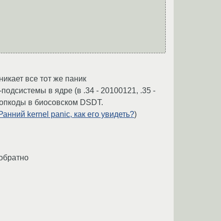
никает все тот же паник
одсистемы в ядре (в .34 - 20100121, .35 -
 опкоды в биосовском DSDT.
Ранний kernel panic, как его увидеть?
)
 обратно