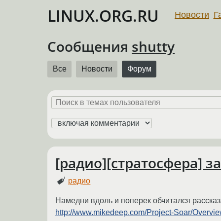
LINUX.ORG.RU
Новости
Г
Сообщения
shutty
Все
Новости
Форум
[радио][стратосфера] з
радио
Намедни вдоль и поперек обчитался рассказ
http://www.mikedeep.com/Project-Soar/Over