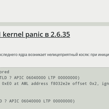
kernel panic в 2.6.35
следнего ядра возникает нелицеприятный косяк: при иници
red

TLD ? APIC 06040000 LTP 00000000)

 0xE0 at AML address f8032e2e offset 0x2, ign
D ? APIC 06040000 LTP 00000000)
