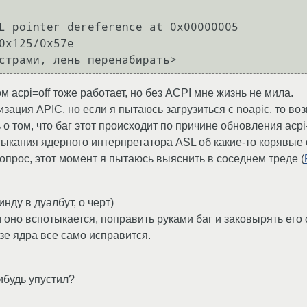
L pointer dereference at 0x00000005

0x125/0x57e

ом acpi=off тоже работает, но без ACPI мне жизнь не мила.
зация APIC, но если я пытаюсь загрузиться с noapic, то воз
о том, что баг этот происходит по причине обновления acpi-п
тыкания ядерного интерпретатора ASL об какие-то корявые
опрос, этот момент я пытаюсь выяснить в соседнем треде (
инду в дуалбут, о черт)
 оно вспотыкается, поправить руками баг и заковырять его
зе ядра все само исправится.
ибудь упустил?