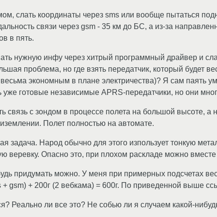
мом, слать координаты через sms или вообще пытаться подн
альность связи через gsm - 35 км до БС, а из-за направлен
в в пять.
вать нужную инфу через хитрый программный драйвер и сла
льшая проблема, но где взять передатчик, который будет вес
 весьма экономным в плане электричества)? Я сам паять уме
 уже готовые независимые APRS-передатчики, но они много
ть связь с зондом в процессе полета на большой высоте, а
риземлении. Полет полностью на автомате.
я задача. Народ обычно для этого изпользует тонкую метал
ую веревку. Опасно это, при плохом раскладе можно вместе
удь придумать можно. У меня при примерных подсчетах вес 
s + gsm) + 200г (2 вебкама) = 600г. По приведенной выше сс
? Реально ли все это? Не собью ли я случаем какой-нибуд