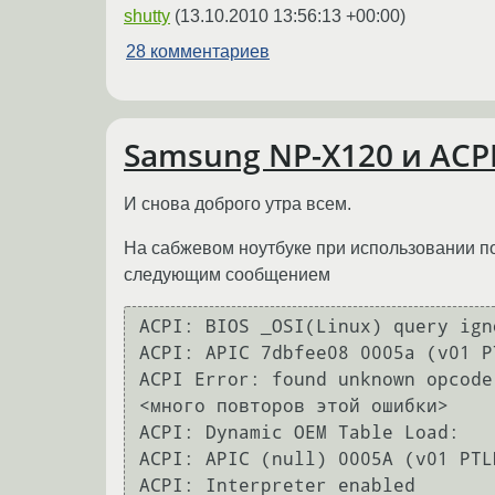
shutty
(
13.10.2010 13:56:13 +00:00
)
28 комментариев
Samsung NP-X120 и ACPI 
И снова доброго утра всем.
На сабжевом ноутбуке при использовании по
следующим сообщением
ACPI: BIOS _OSI(Linux) query igno
ACPI: APIC 7dbfee08 0005a (v01 P
ACPI Error: found unknown opcode
<много повторов этой ошибки>

ACPI: Dynamic OEM Table Load:

ACPI: APIC (null) 0005A (v01 PTL
ACPI: Interpreter enabled
