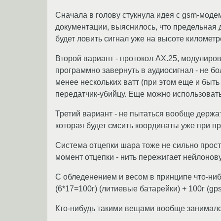
Сначала в голову стукнула идея с gsm-моде
документации, выяснилось, что предельная д
будет ловить сигнал уже на высоте километро
Второй вариант - протокол AX.25, модулиро
программно завернуть в аудиосигнал - не бо
менее нескольких ватт (при этом еще и быть
передатчик-убийцу. Еще можно использовать
Третий вариант - не пытаться вообще держа
которая будет смсить координаты уже при п
Система отцепки шара тоже не сильно проста
момент отцепки - нить пережигает нейлонов
С обледенением и весом в принципе что-ниб
(6*17=100г) (литиевые батарейки) + 100г (gp
Кто-нибудь такими вещами вообще занимался