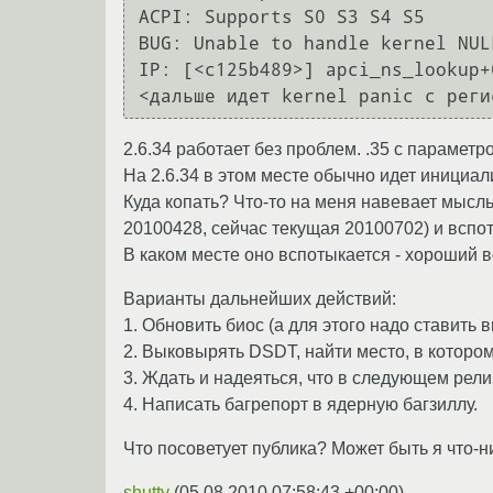
ACPI: Supports S0 S3 S4 S5

BUG: Unable to handle kernel NUL
IP: [<c125b489>] apci_ns_lookup+
2.6.34 работает без проблем. .35 с параметр
На 2.6.34 в этом месте обычно идет инициали
Куда копать? Что-то на меня навевает мысль 
20100428, сейчас текущая 20100702) и вспо
В каком месте оно вспотыкается - хороший в
Варианты дальнейших действий:
1. Обновить биос (а для этого надо ставить в
2. Выковырять DSDT, найти место, в котором
3. Ждать и надеяться, что в следующем рели
4. Написать багрепорт в ядерную багзиллу.
Что посоветует публика? Может быть я что-н
shutty
(
05.08.2010 07:58:43 +00:00
)