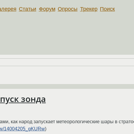
алерея
Статьи
Форум
Опросы
Трекер
Поиск
апуск зонда
ами, как народ запускает метеорологические шары в страт
view/14004205_gKURw
)