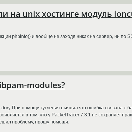
ли на unix хостинге модуль ion
ции phpinfo() и вообще не заходя никак на сервер, ни по S
libpam-modules?
r directory При помощи гугления выявил что ошибка связана с 
является в том, что у PacketTracer 7.3.1 не сохраняет прак
решил проблему, прошу помощи.