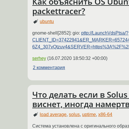
Как объяснить OS Ubun
packettracer?
ubuntu
gnome-shell[2852]: gio:
pttp://LaunchVdsPtsa/?
CLIENT_ID=37422941&ER_MARKER=657244
6Z4_307vQtzuv4&SERVER=https%3A%2F%2Fa
serhey
(
16.07.2020 18:50:32 +00:00
)
2 комментария
Что делать если в Solus 
виснет, иногда намерт
load average
,
solus
,
uptime
,
x86-64
Система установлена с оригинального образ