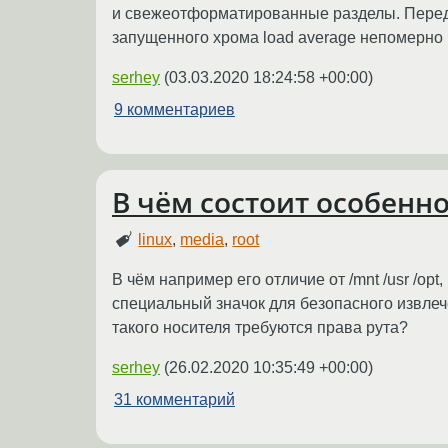
и свежеотформатированные разделы. Перед эт
запущенного хрома load average непомерно
serhey
(
03.03.2020 18:24:58 +00:00
)
9 комментариев
В чём состоит особенно
linux
,
media
,
root
В чём например его отличие от /mnt /usr /opt
специальный значок для безопасного извлече
такого носителя требуются права рута?
serhey
(
26.02.2020 10:35:49 +00:00
)
31 комментарий