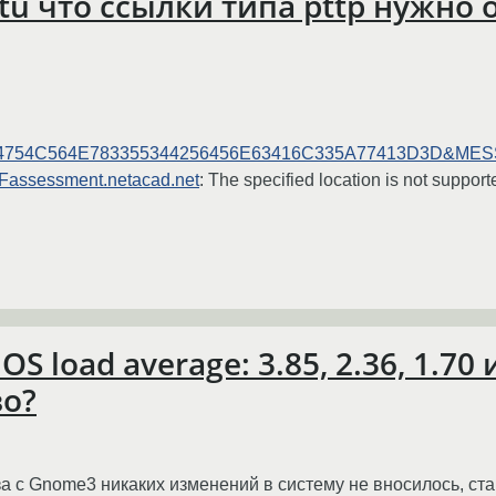
tu что ссылки типа pttp нужно
754C564E783355344256456E63416C335A77413D3D&MESS
ssessment.netacad.net
: The specified location is not support
OS load average: 3.85, 2.36, 1.7
во?
а с Gnome3 никаких изменений в систему не вносилось, ст