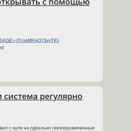
 открывать с помощью
AGE=-f7cyeMHyO73vyTKI-
ed
0 и система регулярно
авил с нуля на одеально свежеразмеченные