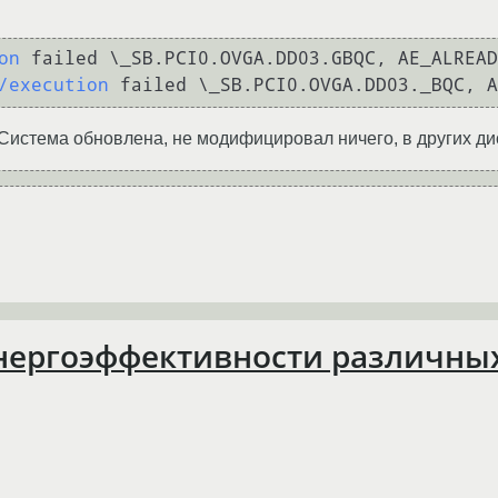
on
 failed \_SB.PCI0.OVGA.DD03.GBQC, AE_ALREAD
/execution
 failed \_SB.PCI0.OVGA.DD03._BQC, A
lp Система обновлена, не модифицировал ничего, в других д
энергоэффективности различны