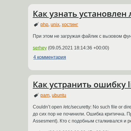
Как узнать установлен 
php
,
unix
,
хостинг
При этом не загружая файлик с вызовом функ
serhey
(
09.05.2021 18:14:36 +00:00
)
4 комментария
Как устранить ошибку 
pam
,
ubuntu
Couldn’t open /etc/securetty: No such file o
до сих пор не починили. Ошибка критична. Про
Assesment). Кто с подобным сталкивался и 