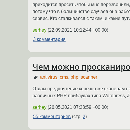
приходится просить чтобы мне перезвонили,
потому что в большинстве случаев она работ
сервис. Кто сталкивался с таким, и какие п
serhey
(
22.09.2021 10:12:44 +00:00
)
3 комментария
Чем можно просканиров
antivirus
,
cms
,
php
,
scanner
Отдам предпочтение конечно же сканерам н
различных PHP приблудах типа Wordpress, Jo
serhey
(
26.05.2021 07:23:59 +00:00
)
55 комментариев
(стр.
2
)