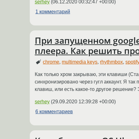
serhey
(
06.12.2020 00:32:47 +00:00
)
1 комментарий
При запущенном googl
плеера. Как решить пр
chrome
,
multimedia keys
,
rhythmbox
,
spotif
Как только хром закрываю, эти клавиши (Стар
синхронизировано через гугл аккаунт. Я так
клавиш, или есть какое-то другое решение? 
serhey
(
29.09.2020 12:39:28 +00:00
)
6 комментариев