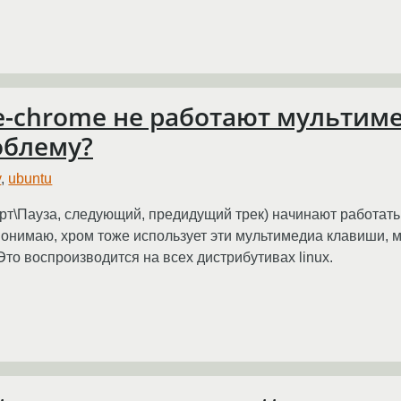
e-chrome не работают мультим
облему?
y
,
ubuntu
т\Пауза, следующий, предидущий трек) начинают работать. П
 понимаю, хром тоже использует эти мультимедиа клавиши, м
Это воспроизводится на всех дистрибутивах linux.