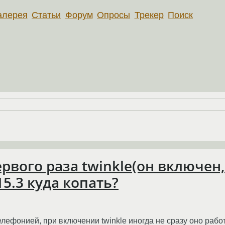
алерея
Статьи
Форум
Опросы
Трекер
Поиск
ервого раза twinkle(он включен,
15.3 куда копать?
ефонией, при включении twinkle иногда не сразу оно работа