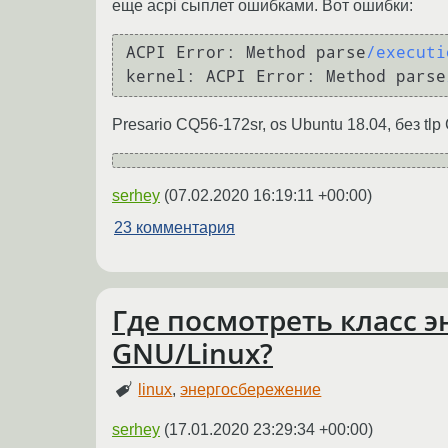
еще acpi сыплет ошибками. Вот ошибки:
ACPI 
Error:
 Method parse
/executi
kernel:
 ACPI 
Error:
 Method parse
Presario CQ56-172sr, os Ubuntu 18.04, без t
serhey
(
07.02.2020 16:19:11 +00:00
)
23 комментария
Где посмотреть класс 
GNU/Linux?
linux
,
энергосбережение
serhey
(
17.01.2020 23:29:34 +00:00
)