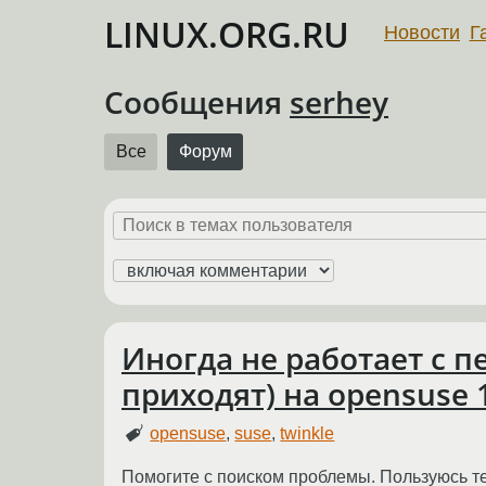
LINUX.ORG.RU
Новости
Г
Сообщения
serhey
Все
Форум
Иногда не работает с п
приходят) на opensuse 
opensuse
,
suse
,
twinkle
Помогите с поиском проблемы. Пользуюсь тел