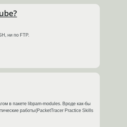
cube?
SH, ни по FTP.
багом в пакете libpam-modules. Вроде как-бы
тические работы(PacketTracer Practice Skills