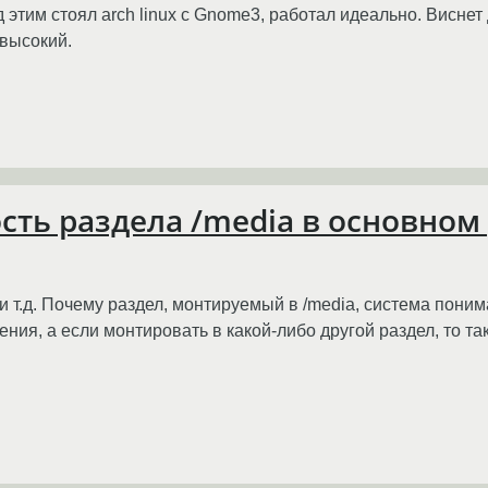
им стоял arch linux с Gnome3, работал идеально. Виснет д
 высокий.
сть раздела /media в основном 
, и т.д. Почему раздел, монтируемый в /media, система пони
ния, а если монтировать в какой-либо другой раздел, то та