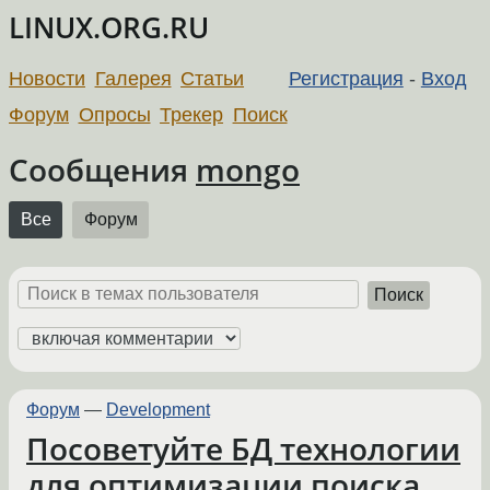
LINUX.ORG.RU
Новости
Галерея
Статьи
Регистрация
-
Вход
Форум
Опросы
Трекер
Поиск
Сообщения
mongo
Все
Форум
Поиск
Форум
—
Development
Посоветуйте БД технологии
для оптимизации поиска