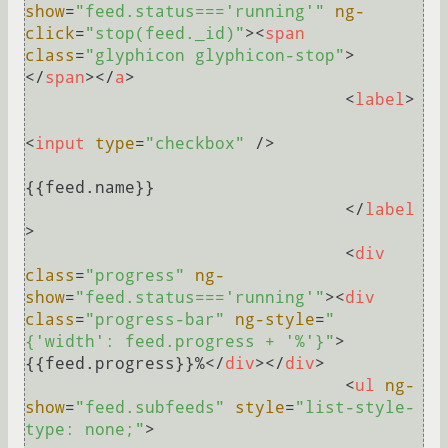
show
=
"feed.status==='running'"
ng-
click
=
"stop(feed._id)"
>
<
span
class
=
"glyphicon glyphicon-stop"
>
</
span
>
</
a
>
<
label
>
<
input
type
=
"checkbox"
 />
{{feed.name}}

</
label
>
<
div
class
=
"progress"
ng-
show
=
"feed.status==='running'"
>
<
div
class
=
"progress-bar"
ng-style
=
"
{'width': feed.progress + '%'}"
>
{{feed.progress}}%
</
div
>
</
div
>
<
ul
ng-
show
=
"feed.subfeeds"
style
=
"list-style-
type: none;"
>