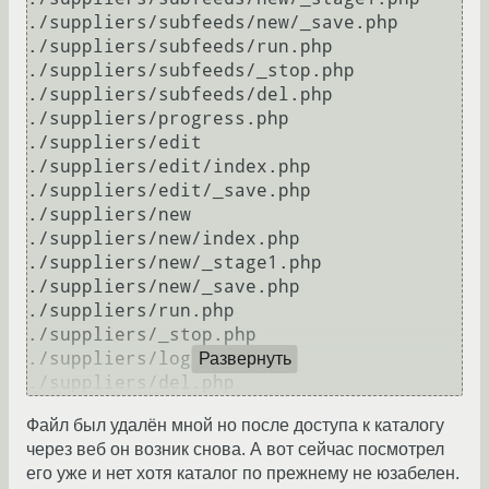
./suppliers/subfeeds/new/_save.php

./suppliers/subfeeds/run.php

./suppliers/subfeeds/_stop.php

./suppliers/subfeeds/del.php

./suppliers/progress.php

./suppliers/edit

./suppliers/edit/index.php

./suppliers/edit/_save.php

./suppliers/new

./suppliers/new/index.php

./suppliers/new/_stage1.php

./suppliers/new/_save.php

./suppliers/run.php

./suppliers/_stop.php

./suppliers/log.php

Развернуть
Файл был удалён мной но после доступа к каталогу
через веб он возник снова. А вот сейчас посмотрел
его уже и нет хотя каталог по прежнему не юзабелен.