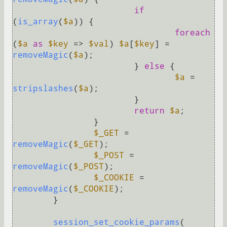
if
(
is_array
(
$a
)) {

foreach
(
$a
as
$key
 => 
$val
) 
$a
[
$key
] = 
removeMagic
(
$a
);

			} 
else
 {

$a
 = 
stripslashes
(
$a
);

			}

return
$a
;

		}

$_GET
 = 
removeMagic
(
$_GET
);

$_POST
 = 
removeMagic
(
$_POST
);

$_COOKIE
 = 
removeMagic
(
$_COOKIE
);

	}

session_set_cookie_params
(
