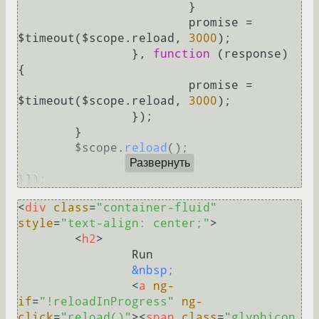
			}

			promise = 
$timeout($scope.
reload
, 
3000
);

		}, 
function
 (
response
) 
{

			promise = 
$timeout($scope.
reload
, 
3000
);

		});

	}

	$scope.
reload
();

Развернуть
<
div
class
=
"container-fluid"
style
=
"text-align: center;"
>
<
h2
>
		Run

&nbsp;
<
a
ng-
if
=
"!reloadInProgress"
ng-
click
=
"reload()"
>
<
span
class
=
"glyphicon 