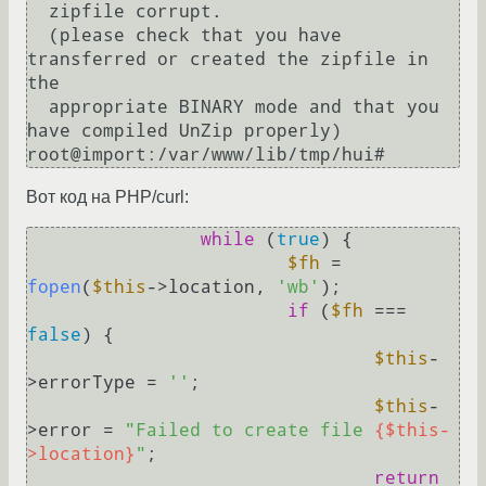
  zipfile corrupt.

  (please check that you have 
transferred or created the zipfile in 
the

  appropriate BINARY mode and that you 
have compiled UnZip properly)

Вот код на PHP/curl:
while
 (
true
) {

$fh
 = 
fopen
(
$this
->location, 
'wb'
);

if
 (
$fh
 === 
false
) {

$this
-
>errorType = 
''
;

$this
-
>error = 
"Failed to create file 
{$this-
>location}
"
;

return