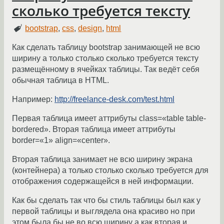
сколько требуется тексту
bootstrap
,
css
,
design
,
html
Как сделать таблицу bootstrap занимающей не всю
ширину а только столько сколько требуется тексту
размещённому в ячейках таблицы. Так ведёт себя
обычная таблица в HTML.
Например:
http://freelance-desk.com/test.html
Первая таблица имеет аттрибуты class=«table table-
bordered». Вторая таблица имеет аттрибуты
border=«1» align=«center».
Вторая таблица занимает не всю ширину экрана
(контейнера) а только столько сколько требуется для
отображения содержащейся в ней информации.
Как бы сделать так что бы стиль таблицы был как у
первой таблицы и выглядела она красиво но при
этом была бы не во всю ширину а как вторая и