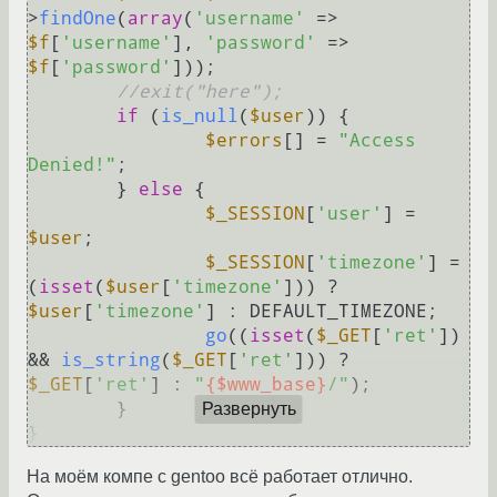
>
findOne
(
array
(
'username'
 => 
$f
[
'username'
], 
'password'
 => 
$f
[
'password'
]));

//exit("here");
if
 (
is_null
(
$user
)) {

$errors
[] = 
"Access 
Denied!"
;

	} 
else
 {

$_SESSION
[
'user'
] = 
$user
;

$_SESSION
[
'timezone'
] = 
(
isset
(
$user
[
'timezone'
])) ? 
$user
[
'timezone'
] : DEFAULT_TIMEZONE;

go
((
isset
(
$_GET
[
'ret'
]) 
&& 
is_string
(
$_GET
[
'ret'
])) ? 
$_GET
[
'ret'
] : 
"
{$www_base}
/"
);

	}

Развернуть
На моём компе с gentoo всё работает отлично.