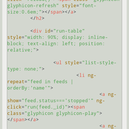
glyphicon-refresh"
style
=
"font-
size:0.6em;"
>
</
span
>
</
a
>
</
h2
>
<
div
id
=
"run-table"
style
=
"width: 90%; display: inline-
block; text-align: left; position: 
relative;"
>
<
ul
style
=
"list-style-
type: none;"
>
<
li
ng-
repeat
=
"feed in feeds | 
orderBy:'name'"
>
<
a
ng-
show
=
"feed.status==='stopped'"
ng-
click
=
"run(feed._id)"
>
<
span
class
=
"glyphicon glyphicon-play"
>
</
span
>
</
a
>
<
a
ng-