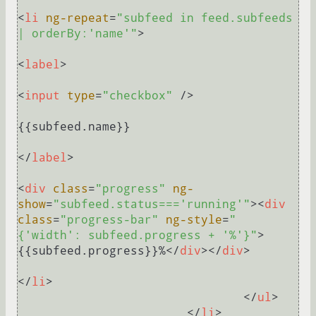
<
li
ng-repeat
=
"subfeed in feed.subfeeds 
| orderBy:'name'"
>
<
label
>
<
input
type
=
"checkbox"
 />
{{subfeed.name}}

</
label
>
<
div
class
=
"progress"
ng-
show
=
"subfeed.status==='running'"
>
<
div
class
=
"progress-bar"
ng-style
=
"
{'width': subfeed.progress + '%'}"
>
{{subfeed.progress}}%
</
div
>
</
div
>
</
li
>
</
ul
>
</
li
>