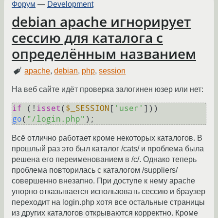
Форум
—
Development
debian apache игнорирует
сессию для каталога с
определённым названием
apache
,
debian
,
php
,
session
На веб сайте идёт проверка залогинен юзер или нет:
if
 (!
isset
(
$_SESSION
[
'user'
])) 
go
(
"/login.php"
Всё отлично работает кроме некоторых каталогов. В
прошлый раз это был каталог /cats/ и проблема была
решена его переименованием в /c/. Однако теперь
проблема повторилась с каталогом /suppliers/
совершенно внезапно. При доступе к нему apache
упорно отказывается использовать сессию и браузер
переходит на login.php хотя все остальные страницы
из других каталогов открываются корректно. Кроме