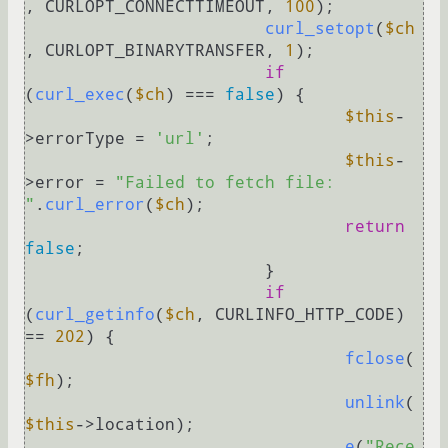
, CURLOPT_CONNECTTIMEOUT, 
100
);

curl_setopt
(
$ch
, CURLOPT_BINARYTRANSFER, 
1
);

if
(
curl_exec
(
$ch
) === 
false
) {

$this
-
>errorType = 
'url'
;

$this
-
>error = 
"Failed to fetch file: 
"
.
curl_error
(
$ch
);

return
false
;

			}

if
(
curl_getinfo
(
$ch
, CURLINFO_HTTP_CODE) 
== 
202
) {

fclose
(
$fh
);

unlink
(
$this
->location);

e
(
"Rece