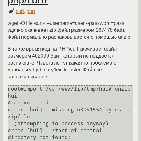
curl
,
php
wget -O file «url» --username=user --password=pass
удачно скачивает zip файл размером 267478 байт.
Файл нормально распаковывается с помощью unzip.
В то же время код на PHP/curl скачивает файл
размером 402099 байт который не поддаётся
распаковке. Чувствую тут какая то проблема с
долбаным ftp binary/text transfer. Файл не
распаковывается:
root@import:/var/www/lib/tmp/hui# unzip 
hui

Archive:  hui

error [hui]:  missing 68051554 bytes in 
zipfile

  (attempting to process anyway)

error [hui]:  start of central 
directory not found;
