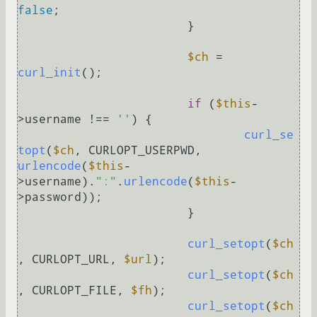
false
;

			}

$ch
 = 
curl_init
();

if
 (
$this
-
>username !== 
''
) {

curl_se
topt
(
$ch
, CURLOPT_USERPWD, 
urlencode
(
$this
-
>username).
":"
.
urlencode
(
$this
-
>password));

			}

curl_setopt
(
$ch
, CURLOPT_URL, 
$url
);

curl_setopt
(
$ch
, CURLOPT_FILE, 
$fh
);

curl_setopt
(
$ch