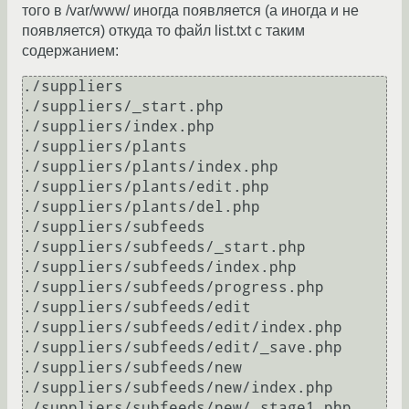
того в /var/www/ иногда появляется (а иногда и не
появляется) откуда то файл list.txt с таким
содержанием:
./suppliers

./suppliers/_start.php

./suppliers/index.php

./suppliers/plants

./suppliers/plants/index.php

./suppliers/plants/edit.php

./suppliers/plants/del.php

./suppliers/subfeeds

./suppliers/subfeeds/_start.php

./suppliers/subfeeds/index.php

./suppliers/subfeeds/progress.php

./suppliers/subfeeds/edit

./suppliers/subfeeds/edit/index.php

./suppliers/subfeeds/edit/_save.php

./suppliers/subfeeds/new

./suppliers/subfeeds/new/index.php

./suppliers/subfeeds/new/_stage1.php
