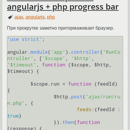
angularjs + php progress bar
ajax
,
angularjs
,
php
При прокрутке заметно притормаживает браузер.
'use strict'
;

angular.
module
(
'app'
).
controller
(
'RunCo
ntroller'
, [
'$scope'
, 
'$http'
, 
'$timeout'
, 
function
 (
$scope, $http, 
$timeout
) {

	$scope.
run
 = 
function
 (
feedId
) 
{

		$http.
post
(
'ajax/run/ru
n.php'
, {

feeds
:{feedId : 
true
}

		}).
then
(
function
(
response
) {
