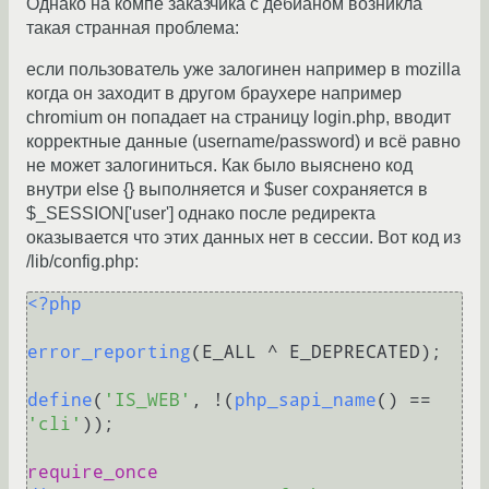
Однако на компе заказчика с дебианом возникла
такая странная проблема:
если пользователь уже залогинен например в mozilla
когда он заходит в другом браухере например
chromium он попадает на страницу login.php, вводит
корректные данные (username/password) и всё равно
не может залогиниться. Как было выяснено код
внутри else {} выполняется и $user сохраняется в
$_SESSION['user'] однако после редиректа
оказывается что этих данных нет в сессии. Вот код из
/lib/config.php:
<?php
error_reporting
(E_ALL ^ E_DEPRECATED);

define
(
'IS_WEB'
, !(
php_sapi_name
() == 
'cli'
));

require_once