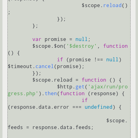
			$scope.
reload
()
;

		});

	};

var
 promise = 
null
;

	$scope.$on(
'$destroy'
, 
function
(
) {

if
 (promise !== 
null
) 
$timeout.
cancel
(promise);

	});

	$scope.
reload
 = 
function
 (
) {

		$http.
get
(
'ajax/run/pro
gress.php'
).
then
(
function
 (
response
) {

if
(response.
data
.
error
 === 
undefined
) {

				$scope.
feeds
 = response.
data
.
feeds
;
