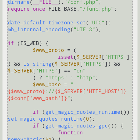
dirname
(
__FILE__
).
"/conf.php"
require_once
 FILE_BASE.
"/func.php"
;

date_default_timezone_set
(
"UTC"
mb_internal_encoding
(
"UTF-8"
);

if
 (IS_WEB) {

$www_proto
 = (

isset
(
$_SERVER
[
'HTTPS'
]
) && 
is_string
(
$_SERVER
[
'HTTPS'
]) && 
$_SERVER
[
'HTTPS'
] == 
"on"
	) ? 
"https"
 : 
"http"
;

$www_base
 = 
"
{$www_proto}
://
{$_SERVER['HTTP_HOST']}
{$conf['www_path']}
"
;

if
 (
get_magic_quotes_runtime
()) 
set_magic_quotes_runtime
(
0
);

if
 (
get_magic_quotes_gpc
()) {

function
removeMagic
(
$a
) 
{
