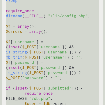
<?php
require_once
dirname
(
__FILE__
).
"/lib/config.php"
;

$f
 = 
array
$errors
 = 
array
();

$f
[
'username'
] = 
(
isset
(
$_POST
[
'username'
]) && 
is_string
(
$_POST
[
'username'
])) ? 
mb_trim
(
$_POST
[
'username'
]) : 
""
$f
[
'password'
] = 
(
isset
(
$_POST
[
'password'
]) && 
is_string
(
$_POST
[
'password'
])) ? 
$_POST
[
'password'
] : 
""
;

if
 (
isset
(
$_POST
[
'submitted'
])) {

require_once
FILE_BASE.
"/db.php"
;

$user
 = 
$db
->users-