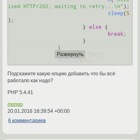
ived HTTP/202, waiting to retry...\n"
);

sleep
(
5
);

			} 
else
 {

break
;

			}

		}

//e($url."\n");
Развернуть
fclose
(
$fh
Подскажите какую опцию добавить что бы всё
работало как надо?
PHP 5.4.41
mongo
20.01.2016 16:39:54 +00:00
6 комментариев