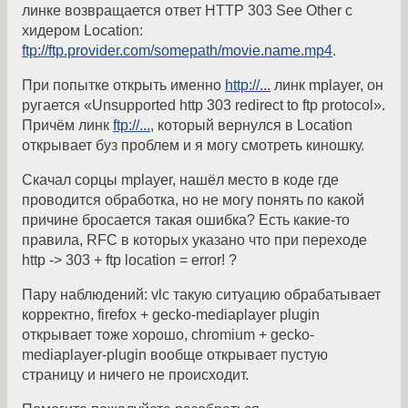
линке возвращается ответ HTTP 303 See Other с
хидером Location:
ftp://ftp.provider.com/somepath/movie.name.mp4
.
При попытке открыть именно
http://...
линк mplayer, он
ругается «Unsupported http 303 redirect to ftp protocol».
Причём линк
ftp://...
, который вернулся в Location
открывает буз проблем и я могу смотреть киношку.
Скачал сорцы mplayer, нашёл место в коде где
проводится обработка, но не могу понять по какой
причине бросается такая ошибка? Есть какие-то
правила, RFC в которых указано что при переходе
http -> 303 + ftp location = error! ?
Пару наблюдений: vlc такую ситуацию обрабатывает
корректно, firefox + gecko-mediaplayer plugin
открывает тоже хорошо, chromium + gecko-
mediaplayer-plugin вообще открывает пустую
страницу и ничего не происходит.