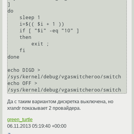
]

do

    sleep 1

    i=$(( $i + 1 ))

    if [ "$i" -eq "10" ]

    then

        exit ;

    fi

done

echo DIGD > 
/sys/kernel/debug/vgaswitcheroo/switch

echo OFF > 
Да с таким вариантом дискретка выключена, но
xrandr показывает 2 провайдера.
green_turtle
06.11.2013 05:19:40 +00:00