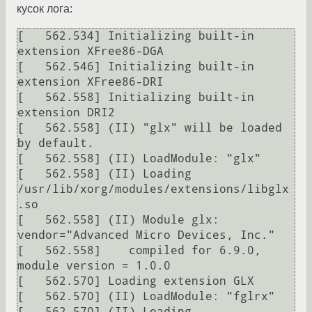
кусок лога:
[   562.534] Initializing built-in 
extension XFree86-DGA

[   562.546] Initializing built-in 
extension XFree86-DRI

[   562.558] Initializing built-in 
extension DRI2

[   562.558] (II) "glx" will be loaded 
by default.

[   562.558] (II) LoadModule: "glx"

[   562.558] (II) Loading 
/usr/lib/xorg/modules/extensions/libglx
.so

[   562.558] (II) Module glx: 
vendor="Advanced Micro Devices, Inc."

[   562.558]    compiled for 6.9.0, 
module version = 1.0.0

[   562.570] Loading extension GLX

[   562.570] (II) LoadModule: "fglrx"

[   562.570] (II) Loading 