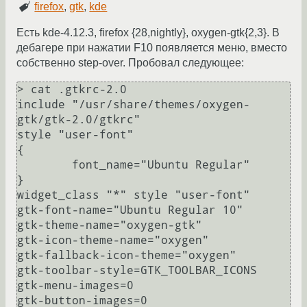
firefox
,
gtk
,
kde
Есть kde-4.12.3, firefox {28,nightly}, oxygen-gtk{2,3}. В
дебагере при нажатии F10 появляется меню, вместо
собственно step-over. Пробовал следующее:
> cat .gtkrc-2.0

include "/usr/share/themes/oxygen-
gtk/gtk-2.0/gtkrc"

style "user-font"

{

        font_name="Ubuntu Regular"

}

widget_class "*" style "user-font"

gtk-font-name="Ubuntu Regular 10"

gtk-theme-name="oxygen-gtk"

gtk-icon-theme-name="oxygen"

gtk-fallback-icon-theme="oxygen"

gtk-toolbar-style=GTK_TOOLBAR_ICONS

gtk-menu-images=0

gtk-button-images=0
