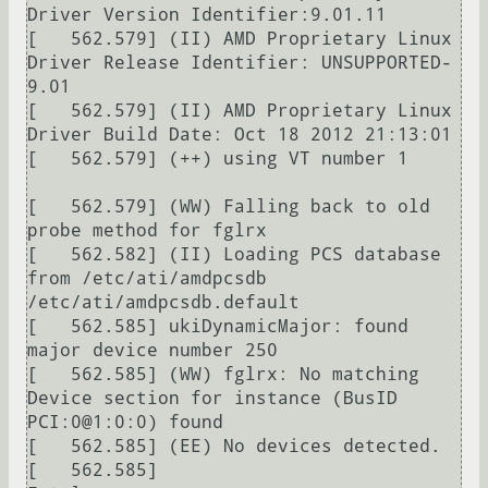
Driver Version Identifier:9.01.11

[   562.579] (II) AMD Proprietary Linux 
Driver Release Identifier: UNSUPPORTED-
9.01                     

[   562.579] (II) AMD Proprietary Linux 
Driver Build Date: Oct 18 2012 21:13:01

[   562.579] (++) using VT number 1

[   562.579] (WW) Falling back to old 
probe method for fglrx

[   562.582] (II) Loading PCS database 
from /etc/ati/amdpcsdb 
/etc/ati/amdpcsdb.default

[   562.585] ukiDynamicMajor: found 
major device number 250

[   562.585] (WW) fglrx: No matching 
Device section for instance (BusID 
PCI:0@1:0:0) found

[   562.585] (EE) No devices detected.

[   562.585] 
