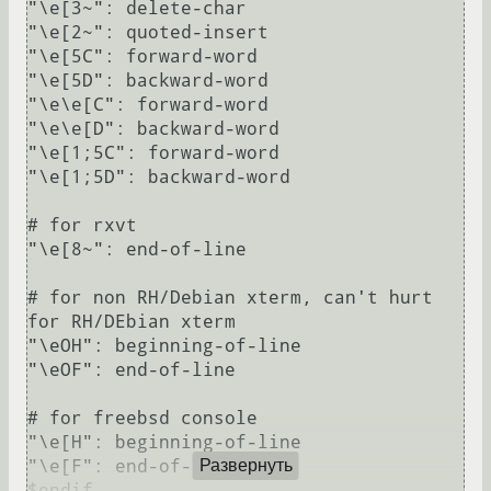
"\e[3~": delete-char

"\e[2~": quoted-insert

"\e[5C": forward-word

"\e[5D": backward-word

"\e\e[C": forward-word

"\e\e[D": backward-word

"\e[1;5C": forward-word

"\e[1;5D": backward-word

# for rxvt

"\e[8~": end-of-line

# for non RH/Debian xterm, can't hurt 
for RH/DEbian xterm

"\eOH": beginning-of-line

"\eOF": end-of-line

# for freebsd console

"\e[H": beginning-of-line

"\e[F": end-of-line

Развернуть