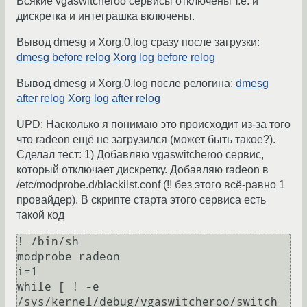
Всякие vgaswitcheroo сервисы отключены т.е. и
дискретка и интеграшка включены.
Вывод dmesg и Xorg.0.log сразу после загрузки:
dmesg before relog
Xorg log before relog
Вывод dmesg и Xorg.0.log после релогина:
dmesg
after relog
Xorg log after relog
UPD: Насколько я понимаю это происходит из-за того
что radeon ещё не загрузился (может быть такое?).
Сделал тест: 1) Добавляю vgaswitcheroo сервис,
который отключает дискретку. Добавляю radeon в
/etc/modprobe.d/blackilst.conf (!! без этого всё-равно 1
провайдер). В скрипте старта этого сервиса есть
такой код
! /bin/sh

modprobe radeon

i=1

while [ ! -e 
/sys/kernel/debug/vgaswitcheroo/switch 