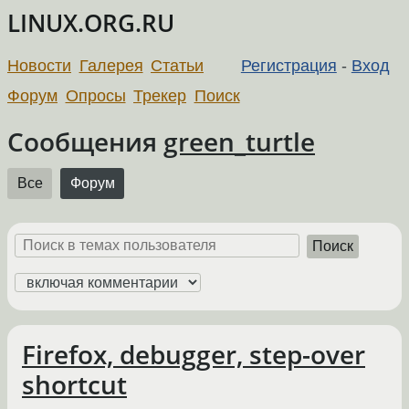
LINUX.ORG.RU
Новости
Галерея
Статьи
Регистрация
-
Вход
Форум
Опросы
Трекер
Поиск
Сообщения
green_turtle
Все
Форум
Поиск
Firefox, debugger, step-over
shortcut