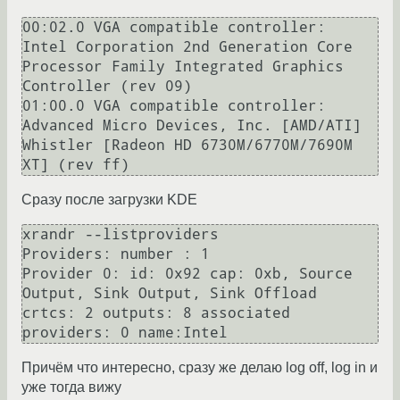
00:02.0 VGA compatible controller: 
Intel Corporation 2nd Generation Core 
Processor Family Integrated Graphics 
Controller (rev 09)

01:00.0 VGA compatible controller: 
Advanced Micro Devices, Inc. [AMD/ATI] 
Whistler [Radeon HD 6730M/6770M/7690M 
Сразу после загрузки KDE
xrandr --listproviders 

Providers: number : 1

Provider 0: id: 0x92 cap: 0xb, Source 
Output, Sink Output, Sink Offload 
crtcs: 2 outputs: 8 associated 
Причём что интересно, cразу же делаю log off, log in и
уже тогда вижу