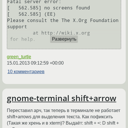
Fatal server error:

[   562.585] no screens found

[   562.585] (EE) 

Please consult the The X.Org Foundation 
support 

         at http://wiki.x.org

 for help. 

Развернуть
green_turtle
15.01.2013 09:12:59 +00:00
10 комментариев
gnome-terminal shift+arrow
Переставил арч, так теперь в терминале не работает
shift+arrows для выделения текста. Как пофиксить
(Такая же хрень и в xterm)? Выдаёт: shift + <: D shift +