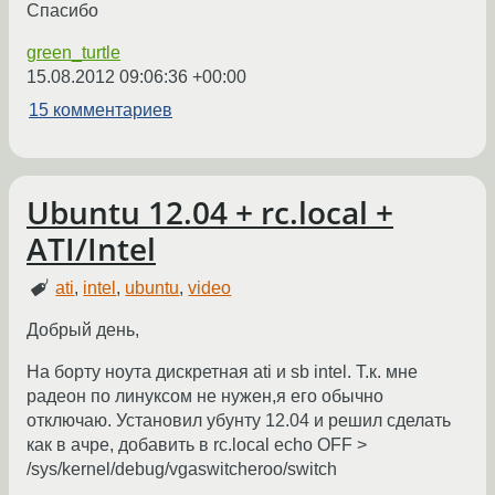
Спасибо
green_turtle
15.08.2012 09:06:36 +00:00
15 комментариев
Ubuntu 12.04 + rc.local +
ATI/Intel
ati
,
intel
,
ubuntu
,
video
Добрый день,
На борту ноута дискретная ati и sb intel. Т.к. мне
радеон по линуксом не нужен,я его обычно
отключаю. Установил убунту 12.04 и решил сделать
как в ачре, добавить в rc.local echo OFF >
/sys/kernel/debug/vgaswitcheroo/switch