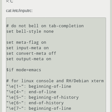
>: C
cat /etc/inputrc:
# do not bell on tab-completion

set bell-style none

set meta-flag on

set input-meta on

set convert-meta off

set output-meta on

$if mode=emacs

# for linux console and RH/Debian xterm

"\e[1~": beginning-of-line

"\e[4~": end-of-line

"\e[5~": beginning-of-history

"\e[6~": end-of-history

"\e[7~": beginning-of-line
