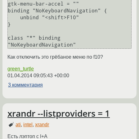
gtk-menu-bar-accel = ""

binding "NoKeyboardNavigation" {

    unbind "<shift>F10"

}

class "*" binding 
Как отключить это грёбаное меню по f10?
green_turtle
01.04.2014 09:05:43 +00:00
3 комментария
xrandr --listproviders = 1
ati
,
intel
,
xrandr
Есть лэптоп с I+A