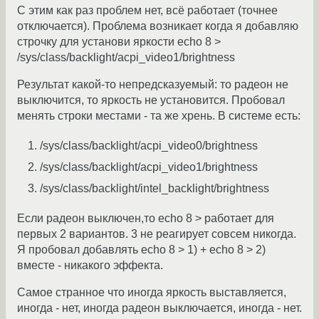
С этим как раз проблем нет, всё работает (точнее
отключается). Проблема возникает когда я добавляю
строчку для установи яркости echo 8 >
/sys/class/backlight/acpi_video1/brightness
Результат какой-то непредсказуемый: то радеон не
выключится, то яркость не установится. Пробовал
менять строки местами - та же хрень. В системе есть:
/sys/class/backlight/acpi_video0/brightness
/sys/class/backlight/acpi_video1/brightness
/sys/class/backlight/intel_backlight/brightness
Если радеон выключен,то echo 8 > работает для
первых 2 вариантов. 3 не реагирует совсем никогда.
Я пробовал добавлять echo 8 > 1) + echo 8 > 2)
вместе - никакого эффекта.
Самое странное что иногда яркость выставляется,
иногда - нет, иногда радеон выключается, иногда - нет.