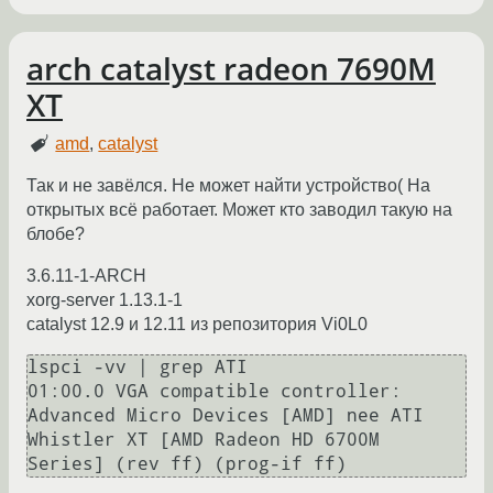
arch catalyst radeon 7690M
XT
amd
,
catalyst
Так и не завёлся. Не может найти устройство( На
открытых всё работает. Может кто заводил такую на
блобе?
3.6.11-1-ARCH
xorg-server 1.13.1-1
catalyst 12.9 и 12.11 из репозитория Vi0L0
lspci -vv | grep ATI

01:00.0 VGA compatible controller: 
Advanced Micro Devices [AMD] nee ATI 
Whistler XT [AMD Radeon HD 6700M 