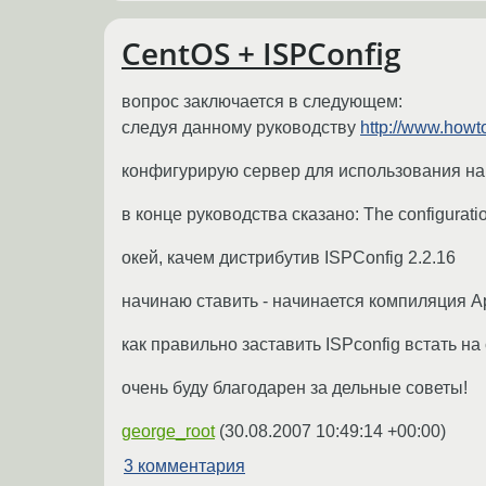
CentOS + ISPConfig
вопрос заключается в следующем:
следуя данному руководству
http://www.howt
конфигурирую сервер для использования на 
в конце руководства сказано: The configuration 
окей, качем дистрибутив ISPConfig 2.2.16
начинаю ставить - начинается компиляция Apa
как правильно заставить ISPconfig встать на
очень буду благодарен за дельные советы!
george_root
(
30.08.2007 10:49:14 +00:00
)
3 комментария