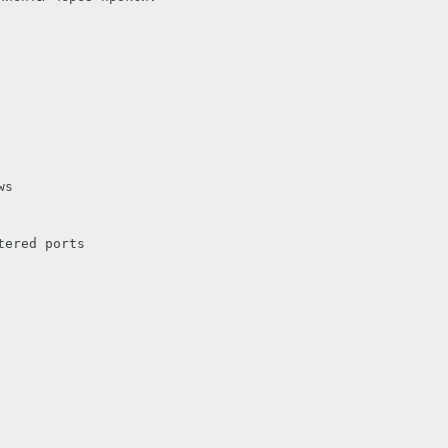
s

ered ports
