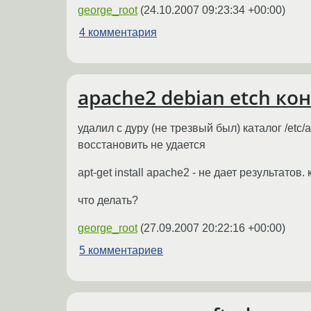
george_root
(
24.10.2007 09:23:34 +00:00
)
4 комментария
apache2 debian etch ко
удалил с дуру (не трезвый был) каталог /etc/
восстановить не удается
apt-get install apache2 - не дает результатов. 
что делать?
george_root
(
27.09.2007 20:22:16 +00:00
)
5 комментариев