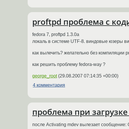
proftpd проблема с ко
fedora 7, proftpd 1.3.0a
локаль в системе UTF-8. виндовые юзеры ви
как вылечить? желательно без компиляции p
как решить проблему fedora-way ?
george_root
(
29.08.2007 07:14:35 +00:00
)
4 комментария
проблема при загрузке
после Activating mdev вылезает сообщение: Coul