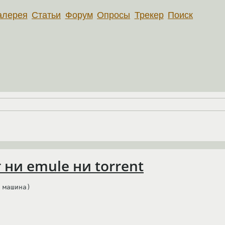
алерея
Статьи
Форум
Опросы
Трекер
Поиск
 ни emule ни torrent
машина)
