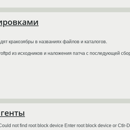
дировками
дят кракозябры в названиях файлов и каталогов.
roftpd из исходников и наложения патча с последующей сб
 генты
d not find root block device Enter root block device or Ctlr-D