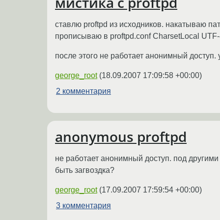
мистика с proftpd
ставлю proftpd из исходников. накатываю па
прописываю в proftpd.conf CharsetLocal UT
после этого не работает анонимный доступ. у
george_root
(
18.09.2007 17:09:58 +00:00
)
2 комментария
anonymous proftpd
не работает анонимный доступ. под другими 
быть загвоздка?
george_root
(
17.09.2007 17:59:54 +00:00
)
3 комментария