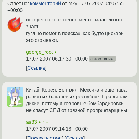
Ответ на:
комментарий
от mky
17.07.2007 04:07:55
+00:00
интересно конкртеное место, мало-ли кто
знает.
гугл не помог в поисках, как будто цискари
это скрывают.
george_root
★
17.07.2007 06:17:30 +00:00
автор топика
Ссылка
Китай, Корея, Венгрия, Мексика и еще пара
развитых банановых республик. Нравы там
дикие, потому и ковровые бомбардировки
не спасут СПД от грязной проприетарщины.
as33
★☆☆
17.07.2007 09:14:13 +00:00
Показать ответ
Ссылка