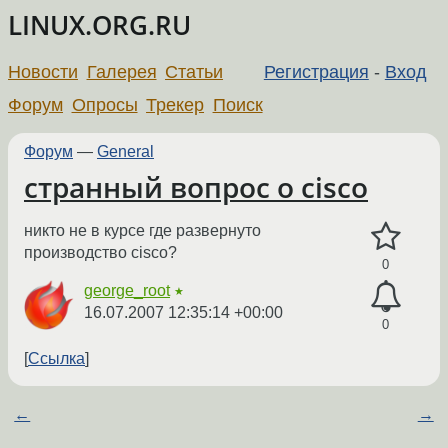
LINUX.ORG.RU
Новости
Галерея
Статьи
Регистрация
-
Вход
Форум
Опросы
Трекер
Поиск
Форум
—
General
странный вопрос о cisco
никто не в курсе где развернуто
производство cisco?
0
george_root
★
16.07.2007 12:35:14 +00:00
0
Ссылка
←
→