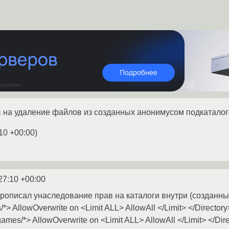
ав на удаление файлов из созданных анонимусом подкаталог
10 +00:00
)
27:10 +00:00
 прописал унаследование прав на каталоги внутри (созданны
/*> AllowOverwrite on <Limit ALL> AllowAll </Limit> </Directory
/games/*> AllowOverwrite on <Limit ALL> AllowAll </Limit> </Dir