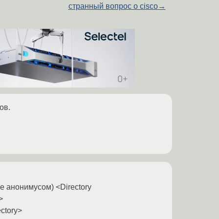
странный вопрос о cisco
→
ов.
е анонимусом) <Directory
>
ectory>