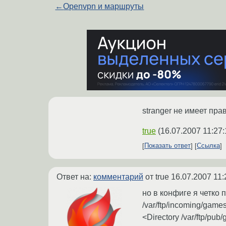
←
Openvpn и маршруты
stranger не имеет пр
true
(
16.07.2007 11:27:
Показать ответ
Ссылка
Ответ на:
комментарий
от true
16.07.2007 11:
но в конфиге я четко
/var/ftp/incoming/games
<Directory /var/ftp/pub