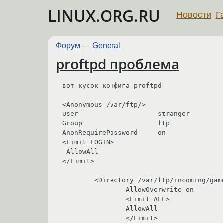
LINUX.ORG.RU
Новости
Г
Форум
—
General
proftpd проблема
вот кусок конфига proftpd

<Anonymous /var/ftp/>

User                    stranger

Group                   ftp

AnonRequirePassword     on

<Limit LOGIN>

 AllowAll

</Limit>

        <Directory /var/ftp/incoming/games/*>

                AllowOverwrite on

                <Limit ALL>

                AllowAll

                </Limit>
