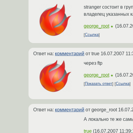
stranger состоит в груп
владелец указанных ка
george_root
(
16.07.2
★
Ссылка
Ответ на:
комментарий
от true
16.07.2007 11:
через ftp
george_root
(
16.07.2
★
Показать ответ
Ссылка
Ответ на:
комментарий
от george_root
16.07.
А локально те же сам
true
(
16.07.2007 11:39: