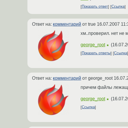
Показать ответ
Ссылка
Ответ на:
комментарий
от true
16.07.2007 11:
хм..проверил. нет не 
george_root
(
16.07.2
★
Показать ответы
Ссылка
Ответ на:
комментарий
от george_root
16.07.
причем файлы лежащие
george_root
(
16.07.2
★
Ссылка