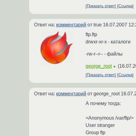
Показать ответ
Ссылка
Ответ на:
комментарий
от true
16.07.2007 12:
ftp.ftp
drwxr-xr-x - каталоги
-rw-r--r-- - файлы
george_root
(
16.07.2
★
Показать ответ
Ссылка
Ответ на:
комментарий
от george_root
16.07.
А почему тогда:
<Anonymous /var/ftp/>
User stranger
Group ftp