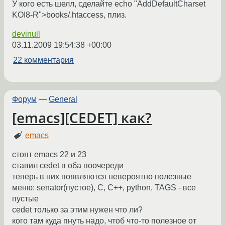
У кого есть шелл, сделайте echo "AddDefaultCharset
KOI8-R">books/.htaccess, плиз.
devinull
03.11.2009 19:54:38 +00:00
22 комментария
Форум
—
General
[emacs][CEDET] как?
emacs
стоят emacs 22 и 23
ставил cedet в оба поочереди
теперь в них появляются невероятно полезные
меню: senator(пустое), C, C++, python, TAGS - все
пустые
cedet только за этим нужен что ли?
кого там куда пнуть надо, чтоб что-то полезное от