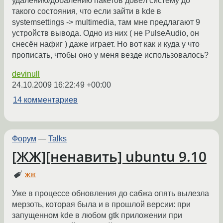
удалению/добалению пакетов довёл систему до
такого состояния, что если зайти в kde в
systemsettings -> multimedia, там мне предлагают 9
устройств вывода. Одно из них ( не PulseAudio, он
снесён нафиг ) даже играет. Но вот как и куда у что
прописать, чтобы оно у меня везде использовалось?
devinull
24.10.2009 16:22:49 +00:00
14 комментариев
Форум
—
Talks
[ЖЖ][ненавить] ubuntu 9.10
жж
Уже в процессе обновления до сабжа опять вылезла
мерзоть, которая была и в прошлой версии: при
запущенном kde в любом gtk приложении при