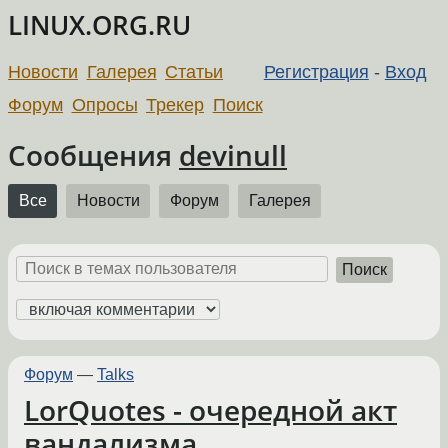
LINUX.ORG.RU
Новости
Галерея
Статьи
Регистрация
-
Вход
Форум
Опросы
Трекер
Поиск
Сообщения
devinull
Все
Новости
Форум
Галерея
Поиск
Форум
—
Talks
LorQuotes - очередной акт
вандализма