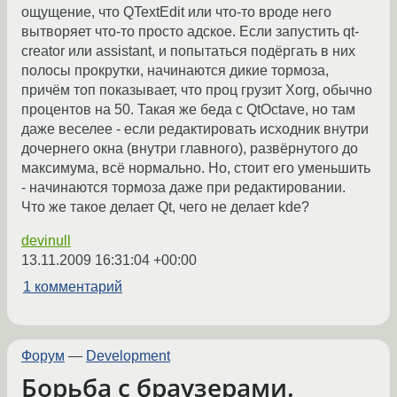
ощущение, что QTextEdit или что-то вроде него
вытворяет что-то просто адское. Если запустить qt-
creator или assistant, и попытаться подёргать в них
полосы прокрутки, начинаются дикие тормоза,
причём топ показывает, что проц грузит Xorg, обычно
процентов на 50. Такая же беда с QtOctave, но там
даже веселее - если редактировать исходник внутри
дочернего окна (внутри главного), развёрнутого до
максимума, всё нормально. Но, стоит его уменьшить
- начинаются тормоза даже при редактировании.
Что же такое делает Qt, чего не делает kde?
devinull
13.11.2009 16:31:04 +00:00
1 комментарий
Форум
—
Development
Борьба с браузерами.