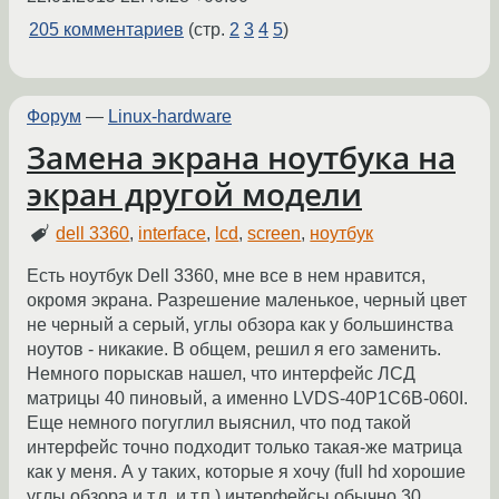
205 комментариев
(стр.
2
3
4
5
)
Форум
—
Linux-hardware
Замена экрана ноутбука на
экран другой модели
dell 3360
,
interface
,
lcd
,
screen
,
ноутбук
Есть ноутбук Dell 3360, мне все в нем нравится,
окромя экрана. Разрешение маленькое, черный цвет
не черный а серый, углы обзора как у большинства
ноутов - никакие. В общем, решил я его заменить.
Немного порыскав нашел, что интерфейс ЛСД
матрицы 40 пиновый, а именно LVDS-40P1C6B-060I.
Еще немного погуглил выяснил, что под такой
интерфейс точно подходит только такая-же матрица
как у меня. А у таких, которые я хочу (full hd хорошие
углы обзора и т.д. и т.п.) интерфейсы обычно 30