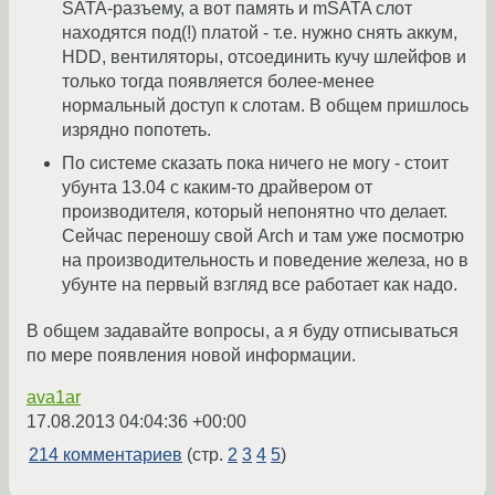
SATA-разъему, а вот память и mSATA слот
находятся под(!) платой - т.е. нужно снять аккум,
HDD, вентиляторы, отсоединить кучу шлейфов и
только тогда появляется более-менее
нормальный доступ к слотам. В общем пришлось
изрядно попотеть.
По системе сказать пока ничего не могу - стоит
убунта 13.04 с каким-то драйвером от
производителя, который непонятно что делает.
Сейчас переношу свой Arch и там уже посмотрю
на производительность и поведение железа, но в
убунте на первый взгляд все работает как надо.
В общем задавайте вопросы, а я буду отписываться
по мере появления новой информации.
ava1ar
17.08.2013 04:04:36 +00:00
214 комментариев
(стр.
2
3
4
5
)