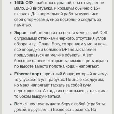
16Gb ОЗУ
- работаю с джавой, она отъедает не
мало, 2-3 виртуалки, и хромиум обычно с 15+
вкладок. Для нормальной работы нужен или
своп с тормозами, либо постоянно следить за
памятью.
Экран
- собственно из-за него и меняю свой Dell
с угрюмыми оттенками черного, отсутсвия углов
обзора и т.д. Слава Богу, со зрением у меня пока
все впорядке и большой DPI не заставляет
прищуриваться на мелкие объекты. А вот
большие панели, которые занимают треть экрана
по высоте вместо полотна кода, - напрягают.
Ethernet порт
, приятный бонус, который почему-
то упускают в ультрабуках. Не знаю как другим,
но меня напрягает таскать за собой кучу
переходников. А когда их не возьмешь, то каким-
то боком выкручиваться.
Вес
- я ноут очень часто беру с собой (с работы
домой, к друзьям ...) Везде есть розетка. На