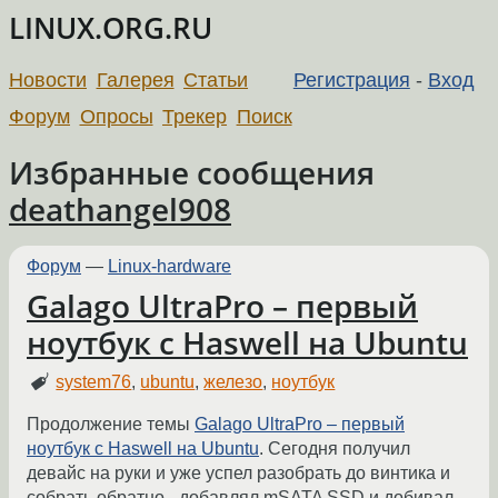
LINUX.ORG.RU
Новости
Галерея
Статьи
Регистрация
-
Вход
Форум
Опросы
Трекер
Поиск
Избранные сообщения
deathangel908
Форум
—
Linux-hardware
Galago UltraPro – первый
ноутбук с Haswell на Ubuntu
system76
,
ubuntu
,
железо
,
ноутбук
Продолжение темы
Galago UltraPro – первый
ноутбук с Haswell на Ubuntu
. Сегодня получил
девайс на руки и уже успел разобрать до винтика и
собрать обратно - добавлял mSATA SSD и добивал