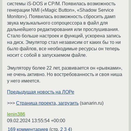
системы iS-DOS и CP/M. Появилась возможность
генерации NMI («Magic Button», «Shadow Service
Monitor»). Появилась возможность сбросить дамп
звука музыкального сопроцессора в файл для
дальнейшего редактирования или прослушивания.
Стало больше настроек и функций, ускорена запись
на диск. Эмулятор стал независим от каких бы то ни
было файлов, все необходимые ресурсы он теперь
носит с собой в запускаемом файле.
Эмулятору более 22 лет, развивается он «рывками»,
не очень активно. Но востребованность и своя ниша
у него имеется.
Предыдущая новость на ЛОРе
>>>
Страница проекта, загрузить
(sanarin.ru)
lenin386
09.02.2024 13:55:54 +00:00
169 комментариев
(стр.
2
3
4
)