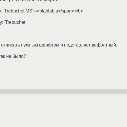
ly: 'Trebuchet MS';»>blablabla</span></b>
y: 'Trebuchet
до отписать нужным шрифтом и подставляет дефолтный.
так не было?