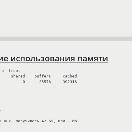
ие использования памяти
от free:

          0      35576     392316



s aux, получилось 42.6%, или - Mb.
