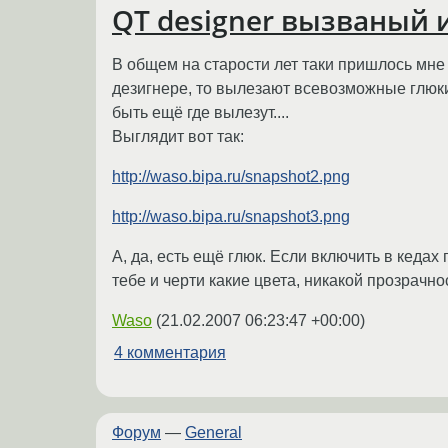
QT designer вызваный 
В общем на старости лет таки пришлось мне 
дезигнере, то вылезают всевозможные глюк
быть ещё где вылезут....
Выглядит вот так:
http://waso.bipa.ru/snapshot2.png
http://waso.bipa.ru/snapshot3.png
А, да, есть ещё глюк. Если включить в кед
тебе и черти какие цвета, никакой прозрачно
Waso
(
21.02.2007 06:23:47 +00:00
)
4 комментария
Форум
—
General