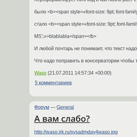
было <b><span style=«font-size: 9pt; font-fami
стало <b><span style=«font-size: 9pt; font-famil
MS';»>blablabla</span></b>
И любой почтарь не понимает, что текст на
Что надо поправить в консерватории чтобы 
Waso
(
21.07.2011 14:57:34 +00:00
)
5 комментариев
Форум
—
General
А вам слабо?
http://waso.irk.ru/sysadmday4waso.jpg