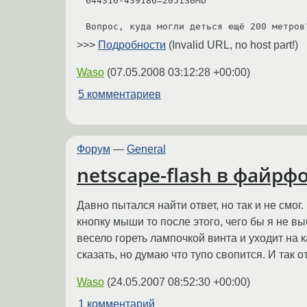
644316-439186=205130Mb

Вопрос, куда могли деться ещё 200 метров
>>>
Подробности
(Invalid URL, no host part!)
Waso
(
07.05.2008 03:12:28 +00:00
)
5 комментариев
Форум
—
General
netscape-flash в файрф
Давно пытался найти ответ, но так и не см
кнопку мыши то после этого, чего бы я не 
весело гореть лампочкой винта и уходит на
сказать, но думаю что тупо свопится. И так
Waso
(
24.05.2007 08:52:30 +00:00
)
1 комментарий