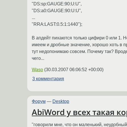
"DS:sp:GAUGE:90:U:U",
"DS:a0:GAUGE:90:U:U",
...
"RRA:LAST:0.5:1:1440");
В апдейт пихаются только цифири 0 или 1. 
имеем и дробные значение, хорошо хоть в про
тут недопонимаю совсем. Почему так? Вроде
чего...
Waso
(
30.03.2007 06:06:52 +00:00
)
3 комментария
Форум
—
Desktop
AbiWord у всех такая к
"говорили мне, что он маленький, неудобный,