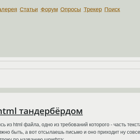
алерея
Статьи
Форум
Опросы
Трекер
Поиск
tml тандербёрдом
сь из html файла, одно из требований которого - часть тек
лжно быть, а вот отсылаешь письмо и оно приходит ну совсе
строку по названию шрифта: