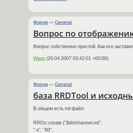
Форум
—
General
Вопрос по отображению 
Вопрос собственно простой. Как его застави
Waso
(
20.04.2007 03:42:01 +00:00
)
Форум
—
General
база RRDTool и исходн
В общем есть rrd файл:
RRDs::create ("$dir/channel.rrd",
"-s", "60",