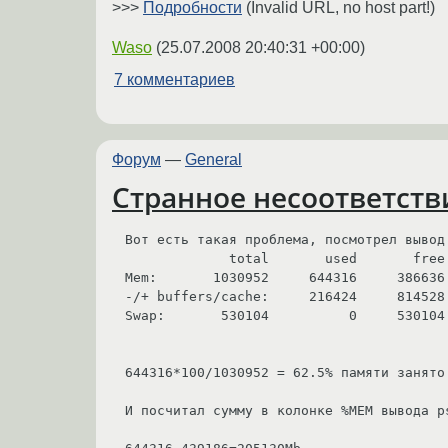
>>>
Подробности
(Invalid URL, no host part!)
Waso
(
25.07.2008 20:40:31 +00:00
)
7 комментариев
Форум
—
General
Странное несоответств
Вот есть такая проблема, посмотрел вывод 
             total       used       free     shared    buffers     cached

Mem:       1030952     644316     386636
-/+ buffers/cache:     216424     814528

Swap:       530104          0     530104

644316*100/1030952 = 62.5% памяти занято.
И посчитал сумму в колонке %MEM вывода p