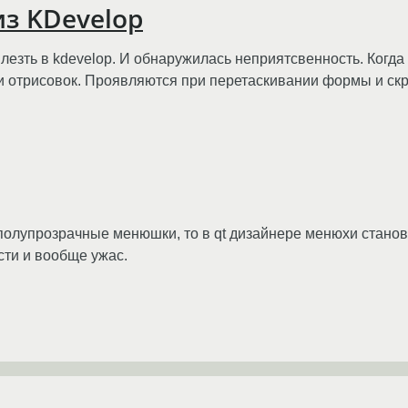
из KDevelop
лезть в kdevelop. И обнаружилась неприятсвенность. Когда
и отрисовок. Проявляются при перетаскивании формы и скр
ах полупрозрачные менюшки, то в qt дизайнере менюхи стан
сти и вообще ужас.