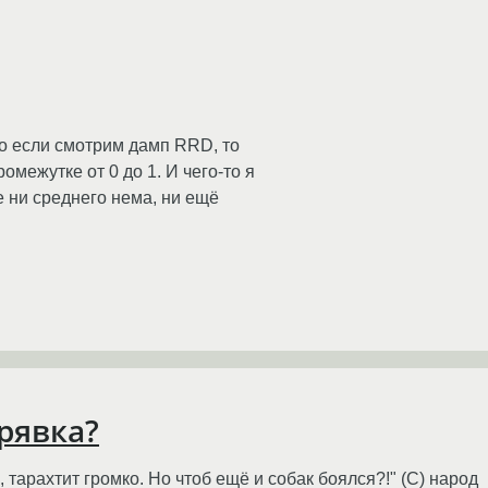
Но если смотрим дамп RRD, то
межутке от 0 до 1. И чего-то я
 ни среднего нема, ни ещё
орявка?
 тарахтит громко. Но чтоб ещё и собак боялся?!" (С) народ