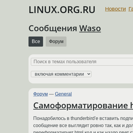
LINUX.ORG.RU
Новости
Г
Сообщения
Waso
Все
Форум
Форум
—
General
Самоформатирование h
Понадобилось в thunderbird'е вставить подпи
сообщение все выглядит ровно так, как и до
переформатирует html код и как назло рвет 