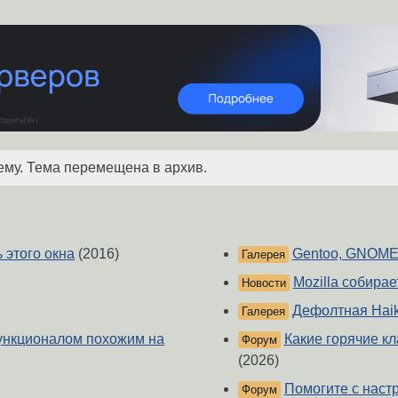
ему. Тема перемещена в архив.
ь этого окна
(2016)
Gentoo, GNOME 
Галерея
Mozilla собирае
Новости
Дефолтная Hai
Галерея
функционалом похожим на
Какие горячие кл
Форум
(2026)
Помогите с наст
Форум