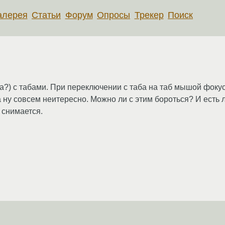
алерея
Статьи
Форум
Опросы
Трекер
Поиск
а?) с табами. При переключении с таба на таб мышой фокус н
ну совсем неитересно. Можно ли с этим бороться? И есть л
 снимается.