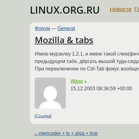
LINUX.ORG.RU
Новости
Г
Форум
—
General
Mozilla & tabs
Имею мурзилку 1.2.1, и имею такой глюк(фич
предыдущем табе, дёргать мышой туда-сюда 
При переключении по Ctrl-Tab фокус вообще
Waso
★
15.12.2003 08:36:59 +00:00
Ссылка
←
mencoder + tv + alsa + line