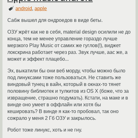
android
,
apple
Сабж вышел для ондроедов в виде беты.
ОЗУ жрёт как не в себя, material design осилили не до
конца, тем не менее управление гораздо лучше
мерзкого Play Music от самих же гуглов(!), виджет
локскрина работает через раз. Звук лучше, aac же, а
может и эффект плацебо...
Эх, выкатили бы они веб морду, чтобы можно было
под линуксами тоже пользоваться. Не ставить же
виндовый тунец в вайн, который в окнах-то тянет
половину библиотек и тулкитов из OS X (боже, что за
извращение, страшно подумать). Кстати, на маке и в
винде оно умеет в оффлайн или хотя бы
кешировать? В винде я как-то пробовал, так оно
сожрало у меня 2 Гб ОЗУ и закрылось.
Робот тоже линукс, хоть и не гну.