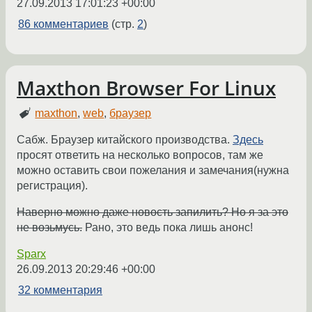
27.09.2013 17:01:23 +00:00
86 комментариев
(стр.
2
)
Maxthon Browser For Linux
maxthon
,
web
,
браузер
Сабж. Браузер китайского производства.
Здесь
просят ответить на несколько вопросов, там же
можно оставить свои пожелания и замечания(нужна
регистрация).
Наверно можно даже новость запилить? Но я за это
не возьмусь.
Рано, это ведь пока лишь анонс!
Sparx
26.09.2013 20:29:46 +00:00
32 комментария