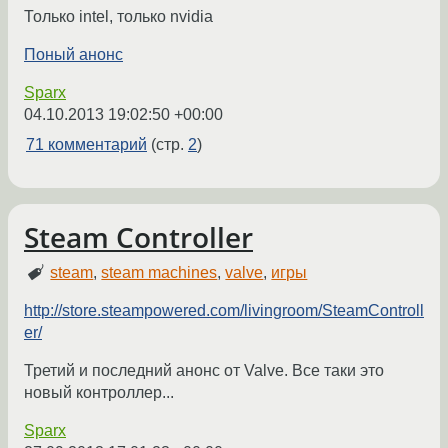
Только intel, только nvidia
Поный анонс
Sparx
04.10.2013 19:02:50 +00:00
71 комментарий
(стр.
2
)
Steam Controller
steam
,
steam machines
,
valve
,
игры
http://store.steampowered.com/livingroom/SteamControll
er/
Третий и последний анонс от Valve. Все таки это
новый контроллер...
Sparx