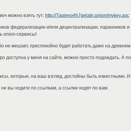
юч можно взять тут:
http://7apievo4h7gelatn.onion/mykey.asc
ников федерализации и/или децентрализации, параноиков и 
ь onion-сервисы!
бо не мешает, преспокойно будет работать даже на древнем
ро доступна у меня на сайте, можно просто подождать. А п
исы, которые, на ваш взгляд, достойны быть известными. И
 не вы ходите по ссылкам, а ссылки ходят по вам.