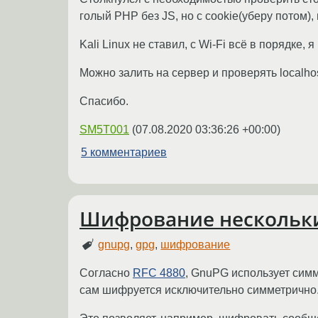
голый PHP без JS, но с cookie(уберу потом
Kali Linux не ставил, с Wi-Fi всё в порядке,
Можно залить на сервер и проверять localhos
Спасибо.
SM5T001
(
07.08.2020 03:36:26 +00:00
)
5 комментариев
Шифрование нескольк
gnupg
,
gpg
,
шифрование
Согласно
RFC 4880
, GnuPG использует сим
сам шифруется исключительно симметрично