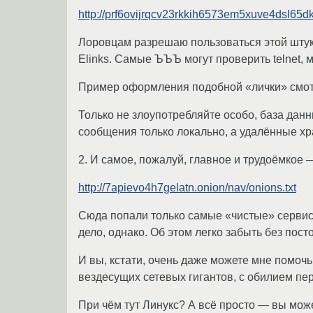
http://prf6ovijrqcv23rkkih6573em5xuve4dsl65d
Лоровцам разрешаю пользоваться этой штуко
Elinks. Самые ЪЪЪ могут проверить telnet, м
Пример оформления подобной «лички» смотр
Только не злоупотребляйте особо, база дан
сообщения только локально, а удалённые хр
2. И самое, пожалуй, главное и трудоёмкое 
http://7apievo4h7gelatn.onion/nav/onions.txt
Сюда попали только самые «чистые» сервисы
дело, однако. Об этом легко забыть без пост
И вы, кстати, очень даже можете мне помочь
вездесущих сетевых гигантов, с обилием пер
При чём тут Линукс? А всё просто — вы мож