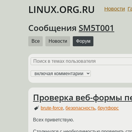
LINUX.ORG.RU
Новости
Г
Сообщения
SM5T001
Все
Новости
Форум
Проверка веб-формы п
brute-force
,
безопасность
,
брутфорс
Всех приветствую.
Столкнулся с необходимостью проверить стой