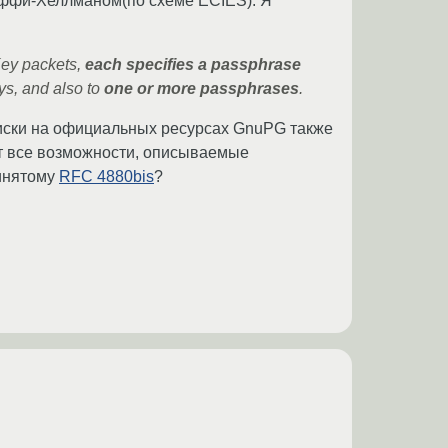
иффи-Хеллманом(по схеме ECIES). Я
ey packets,
each specifies a passphrase
ys, and also to
one or more passphrases
.
Поиски на официальных ресурсах GnuPG также
ет все возможности, описываемые
ринятому
RFC 4880bis
?