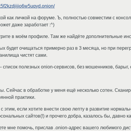
k5f2kzdjijio6w5uqyd.onion/
й как личкой на форуме. Ъ, полностью совместим с консол
ожет даже заработает :^)
ите в моём профиле. Там же найдёте дополнительные инст
ных будет очищаться примерно раз в 3 месяца, но при пере
анилища чистят сами.
— список полезных onion-сервисов, без мошенников, барыг, 
. Сейчас в обработке у меня ещё несколько сотен. Сканир
оянной практики.
 с этим, если хотите внести свою лепту в развитие нормаль
сональных сайтов(!) и прочего добра, казалось бы, давно ка
ете мне помочь, прислав .onion-адрес вашего любимого дис