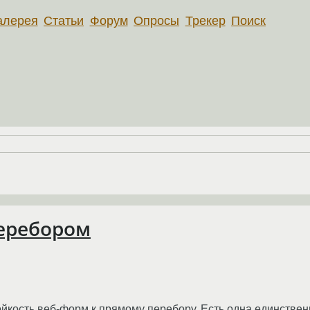
алерея
Статьи
Форум
Опросы
Трекер
Поиск
еребором
кость веб-форм к прямому перебору. Есть одна единственная