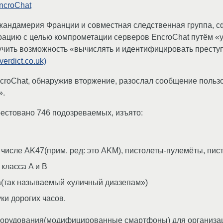
ncroChat
жандамерия Франции и совместная следственная группа, 
ацию с целью компрометации серверов EncroChat путём «ус
лучить возможность «вычислять и идентифицировать прест
(verdict.co.uk)
ncroChat, обнаружив вторжение, разослал сообщение поль
».
естовано 746 подозреваемых, изъято:
 числе AK47(прим. ред: это AKM), пистолеты-пулемёты, пист
класса A и B
а(так называемый «уличный диазепам»)
ки дорогих часов.
оборудования(модифицированные смартфоны) для организа