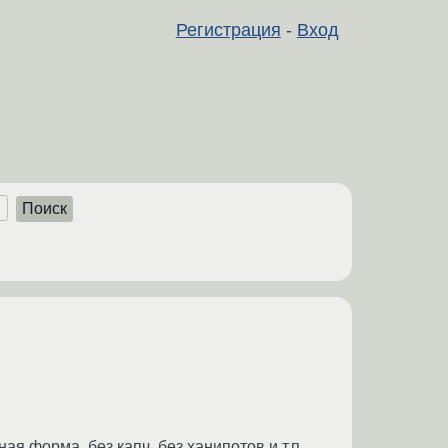
Регистрация
-
Вход
Поиск
 форма, без капч, без ханипотов и т.п.,