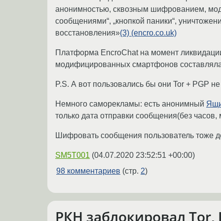
анонимностью, сквозным шифрованием, мод
сообщениями“, „кнопкой паники“, уничтоже
восстановления»
(3) (encro.co.uk)
Платформа EncroChat на момент ликвидации 
модифицированных смартфонов составляла £
P.S. А вот пользовались бы они Tor + PGP н
Немного саморекламы: есть анонимный
Ящ
только дата отправки сообщения(без часов, 
Шифровать сообщения пользователь тоже до
SM5T001
(
04.07.2020 23:52:51 +00:00
)
98 комментариев
(стр.
2
)
РКН заблокировал Tor, I