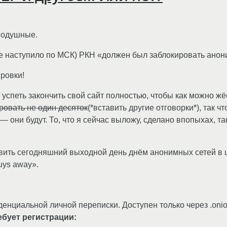
нодушные.
е наступило по МСК) РКН «должен был заблокировать анонимны
ировки!
 успеть закончить свой сайт полностью, чтобы как можно ж
овать не один десяток
(*вставить другие отговорки*), так 
 — они будут. То, что я сейчас выложу, сделано впопыхах, 
явить сегодняшний выходной день днём анонимных сетей в це
guys away».
денциальной личной переписки. Доступен только через .oni
ребует регистрации: