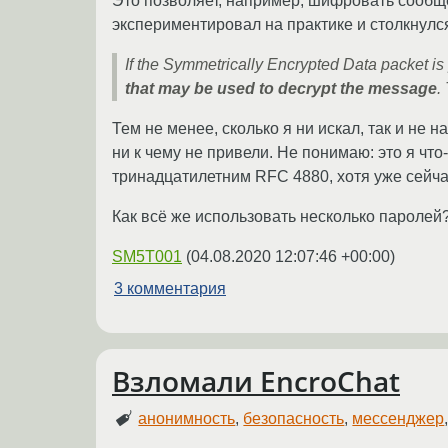
Это позволяет, например, шифровать сообщ
экспериментировал на практике и столкнул
If the Symmetrically Encrypted Data packet i
that may be used to decrypt the message
.
Тем не менее, сколько я ни искал, так и н
ни к чему не привели. Не понимаю: это я ч
тринадцатилетним RFC 4880, хотя уже сейча
Как всё же использовать несколько паролей
SM5T001
(
04.08.2020 12:07:46 +00:00
)
3 комментария
Взломали EncroChat
анонимность
,
безопасность
,
мессенджер