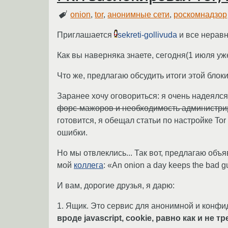
onion
,
tor
,
анонимные сети
,
роскомнадзор
Приглашается
sekreti-gollivuda
и все нерав
Как вы наверняка знаете, сегодня(1 июля уж
Что же, предлагаю обсудить итоги этой блок
Заранее хочу оговориться: я очень надеялся
форс-мажоров и необходимость администрир
готовится, я обещал статьи по настройке Tor
ошибки.
Но мы отвлеклись... Так вот, предлагаю объ
мой
коллега
: «An onion a day keeps the bad 
И вам, дорогие друзья, я дарю:
1. Ящик. Это сервис для анонимной и конфи
вроде javascript, cookie, равно как и не т