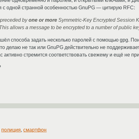
ение одновременно и паролем, и открытыми ключами, и Д
ся с одной странной особенностью GnuPG — цитирую RFC:
s preceded by
one or more
Symmetric-Key Encrypted Session K
 This allows a message to be encrypted to a number of public ke
е нашёл способа задать несколько паролей с помощью gpg. 
то-то делаю не так или GnuPG действительно не поддержива
с активно стремится соответствовать свежему и ещё не п
?
,
полиция
,
смартфон