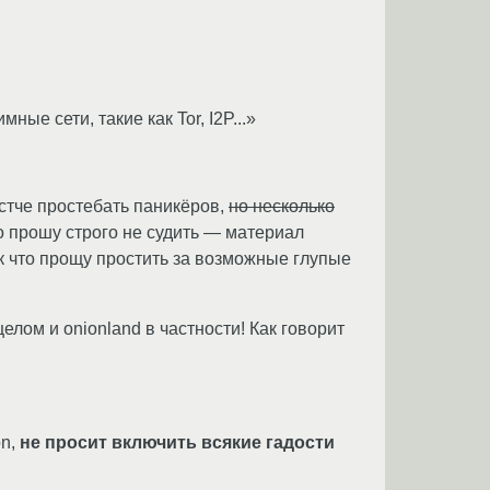
е сети, такие как Tor, I2P...»
ёстче простебать паникёров,
но несколько
что прошу строго не судить — материал
так что прощу простить за возможные глупые
лом и onionland в частности! Как говорит
on,
не просит включить всякие гадости